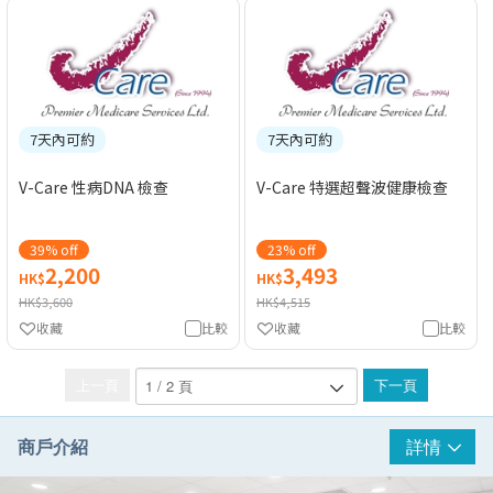
7天內可約
7天內可約
V-Care 性病DNA 檢查
V-Care 特選超聲波健康檢查
39% off
23% off
2,200
3,493
HK$
HK$
HK$3,600
HK$4,515
收藏
比較
收藏
比較
上一頁
下一頁
商戶介紹
詳情