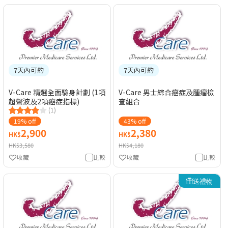
7天內可約
7天內可約
V-Care 精選全面驗身計劃 (1項
V-Care 男士綜合癌症及腫瘤檢
超聲波及2項癌症指標)
查組合
(1)
19% off
43% off
2,900
2,380
HK$
HK$
HK$3,580
HK$4,180
收藏
比較
收藏
比較
送禮物