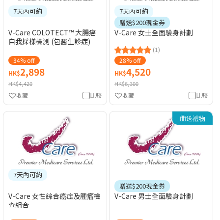
7天內可約
7天內可約
贈送$200現金券
V-Care COLOTECT™ 大腸癌
V-Care 女士全面驗身計劃
自我採樣檢測 (包醫生診症)
(1)
34% off
28% off
2,898
4,520
HK$
HK$
HK$4,420
HK$6,300
收藏
比較
收藏
比較
送禮物
7天內可約
贈送$200現金券
V-Care 女性綜合癌症及腫瘤檢
V-Care 男士全面驗身計劃
查組合