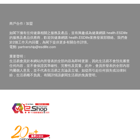
如有爭議，健康網購health.ESDlife 及 卓紀保健有限公
司保留最後決定權。
免責聲明：
商戶合作 / 加盟
所有健康檢查/服務並非作為醫務診斷或治療用途。當閣
如閣下擁有任何健康相關之服務及產品，並有興趣成為健康網購 health.ESDlife
下身體健康出現任何疾病徵兆時，應立即諮詢有認可資
的服務及產品供應商，歡迎與健康網購 health.ESDlife業務發展部聯絡。我們會
格的醫生，作出診斷及治療。
於2個工作天內回覆，為閣下提供更多有關合作詳情。
電郵:
partnership@esdlife.com
本服務/產品由商戶提供。生活易【健康網購
health.ESDlife】並沒有經營或提供本服務/產品。有關
重要聲明：
生活易會員於本網站內所發表的全部內容為即時更新，因此生活易不會預先審查
此服務/產品的錯漏或延誤，或因使用此服務/產品而引
任何內容，並不會保證其準確性、完整性及質量。此外，會員所發表的全部內容
致的損失、損害、受傷或法律訴訟，健康網購
均屬個人意見，並不代表生活易之言論及立場。如從而引起任何損失或法律糾
紛，生活易概不負責。有關詳情請參閱生活易的免責聲明。
health.ESDlife概不負責。一切有關的索償或查詢，須
向提供服務之體檢中心或商戶提出。