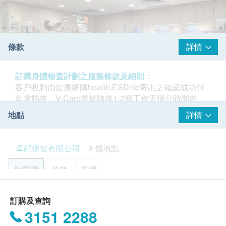
條款
詳情
訂購身體檢查計劃之服務條款及細則：
客戶收到由健康網購health.ESDlife寄出之確認成功付
款電郵後，V-Care將於隨後1-2個工作天辦公時間內，
致電客戶預約身體檢查的時間及地點。客戶亦可致電查
地點
詳情
詢或在訂單確認後1個工作天致電該中心預約 (電話：
2785 7011)。
Premier Medicare Services Limited 於1994年成立，並
卓紀保健有限公司
3 個地點
建立V-Care品牌，致力宣揚我們的核心價值：以真誠的
年齡
心關注大眾的健康，立下「祇因在乎您健康」的口號，
身體檢查計劃只適用於18歲或以上之人士。
銅鑼灣
佐敦
荃灣
並堅持我們的理念：以優質、專業、可靠的服務，為市
民、社區及各大小企業精心策劃合適的保健計劃。
有效期
香港銅鑼灣百德新街2-20號恆隆中心23樓2301-2室
本身體檢查計劃有效期為6個月，客戶必須於6個月內
訂購及查詢
我們秉承「保健為本」的宗旨，透過提供專業的知識及
(由確認付款日期起計)接受有關檢查，客戶需提前2星期
3151 2288
顯示地圖
意見，使大眾獲得恰當的健康知識。從多關注個人的健
預約相關檢查,逾期作廢。