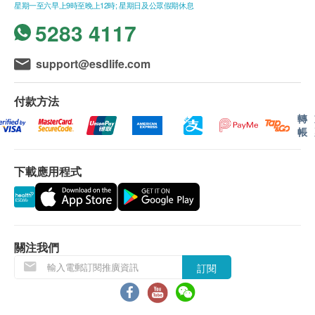
康情況，以致凝聚社區關注健康的意識，務求讓大眾能
星期一至六早上9時至晚上12時; 星期日及公眾假期休息
V-Care健康中心
享受健康的身體所帶來幸福美滿的生活。
報告
5283 4117
星期一至五︰9:30a.m – 1:30p.m; 2:30p.m – 6:30p.m
進行健康檢查後，一般情況下，需大概12個工作天跟進
星期六︰9:30a.m – 1:30p.m; 2:30p.m – 6:00p.m
我們多年來已發展成為一個完善的保健機構，為大眾提
檢查報告， 工作天不包括星期六、日及公眾假期。 輪
星期日及公眾假期︰休息
support@esdlife.com
供的服務包括：優質的體檢化驗、照像檢查、疫苗注射
侯報告講解時間會因應不同情況(如個別化驗項目所需
等。我們由一班資深的醫療及管理專業人士作後援，包
時間或客人指明特定時段)而有所延長。
括註冊醫生、放射學醫生、放射照像技術員、化驗師、
付款方法
護士等等。所有化驗均由專業及有經驗的化驗師負責，
親身領取：親身前往檢驗中心
轉
以精密儀器、全面電腦化操作、病理學家及放射學家長
帳
駐化驗室監督及作顧問，由註冊一級化驗師簽署化驗報
郵寄報告：需於檢查當天提出
告，確保報告準確及有效率。
下載應用程式
備註
如果客戶已完成電話講解服務,若再要求講解,需另外收
取$300解析報告費。
客戶若體檢後叁個月內不提取報告，所有報告一律作銷
毀處理及不會存底，客戶如需額外索取報告複印本(體
關注我們
檢後叁個月內)，將收取$50行政費。註意：複印本報告
訂閱
未必完整。
所有身體檢查並非作為醫務診斷或治療用途,如需撰寫醫
生轉介信,將作額外收費$100。