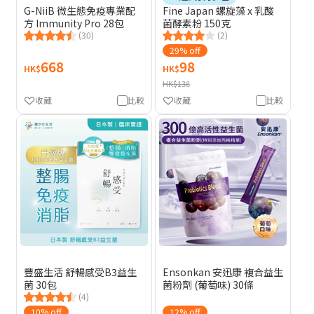
G-NiiB 微生態免疫專業配
Fine Japan 螺旋藻 x 乳酸
方 Immunity Pro 28包
菌酵素粉 150克
(30)
(2)
29% off
668
98
HK$
HK$
HK$138
收藏
比較
收藏
比較
豐盛生活 舒暢感受B3益生
Ensonkan 安迅康 複合益生
菌 30包
菌粉劑 (葡萄味) 30條
(4)
10% off
12% off