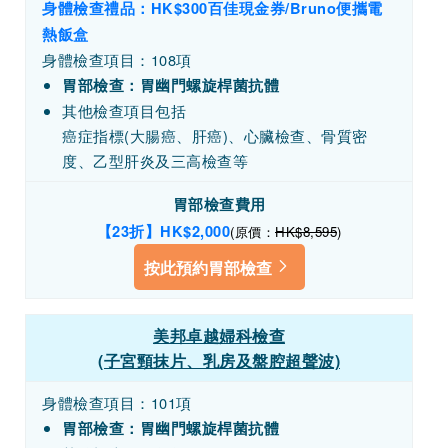
身體檢查禮品：HK$300百佳現金券/Bruno便攜電
熱飯盒
身體檢查項目：108項
胃部檢查：胃幽門螺旋桿菌抗體
其他檢查項目包括
癌症指標(大腸癌、肝癌)、心臟檢查、骨質密
度、乙型肝炎及三高檢查等
胃部檢查費用
【23折】HK$2,000
(原價：
HK$8,595
)
按此預約胃部檢查
美邦卓越婦科檢查
(子宮頸抹片、乳房及盤腔超聲波)
身體檢查項目：101項
胃部檢查：胃幽門螺旋桿菌抗體