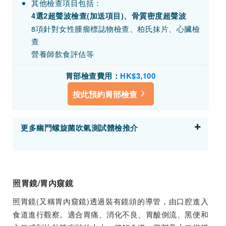
其他檢查項目包括：
4選2超聲波檢查(加送項目)、骨質密度超聲波
8項針對女性腫瘤標誌物檢查、柏氏抹片、心臟檢
查
營養師飲食評估等
胃部檢查費用：
HK$3,100
按此預約胃部檢查
更多幽門螺旋菌吹氣測試體檢推介
照胃鏡/胃內窺鏡
照胃鏡(又稱胃內窺鏡)透過裝有鏡頭的導管，由口腔進入
食道進行觀察。適合胃痛、消化不良、胃酸倒流、黑便和