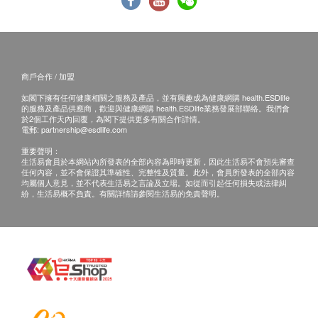
商戶合作 / 加盟
如閣下擁有任何健康相關之服務及產品，並有興趣成為健康網購 health.ESDlife
的服務及產品供應商，歡迎與健康網購 health.ESDlife業務發展部聯絡。我們會
於2個工作天內回覆，為閣下提供更多有關合作詳情。
電郵:
partnership@esdlife.com
重要聲明：
生活易會員於本網站內所發表的全部內容為即時更新，因此生活易不會預先審查
任何內容，並不會保證其準確性、完整性及質量。此外，會員所發表的全部內容
均屬個人意見，並不代表生活易之言論及立場。如從而引起任何損失或法律糾
紛，生活易概不負責。有關詳情請參閱生活易的免責聲明。