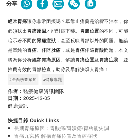
分享
讓你非常困擾嗎？單靠止痛藥是治標不治本，你
經常胃痛
必須找出
才能對症下藥。
的不同，可能
胃痛原因
胃痛位置
暗示著不同的
，甚至反映胃部以外的問題。無論
胃痛症狀
是單純的
、伴隨
，或是
伴隨
問題，本文
胃痛
肚痛
胃痛
胃酸
將為你分析
、解讀
及
，並
經常胃痛原因
胃痛位置
胃痛症狀
推薦有效的胃部檢查，助你及早解決煩人胃痛！
#全面檢查須知
#健康專題
作者：
醫療健康資訊團隊
日期：
2025-12-05
健康資訊
快捷目錄 Quick Links
長期胃痛原因：胃酸痛/胃潰瘍/胃功能失調
胃痛九宮格 解構胃痛位置及胃痛症狀