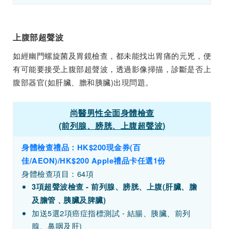
上腹部超聲波
如經幽門螺旋菌及胃鏡檢查，都未能找出胃痛的元兇，便
有可能要接受上腹部超聲波，透過影像掃描，診斷是否上
腹部器官(如肝臟、膽和胰臟)出現問題。
尚醫男性全面身體檢查
(前列腺、膀胱、上腹超聲波)
身體檢查禮品：HK$200現金券(百
佳/AEON)/HK$200 Apple禮品卡任選1份
身體檢查項目：64項
3項超聲波檢查 - 前列腺、膀胱、上腹(肝臟、膽
及膽管﹑胰臟及脾臟)
加送5選2項癌症指標測試 - 結腸、胰臟、前列
腺、鼻咽及肝)