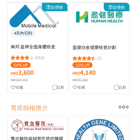
送禮物
送禮物
4天內可約
美邦 皇牌全面身體檢查
盈健白金健康檢查計劃
(243)
(7)
64% off
22% off
3,600
4,140
HK$
HK$
HK$10,110
HK$5,320
收藏
比較
收藏
比較
胃癌篩檢推介
寶血醫院卓越男性癌症腫瘤