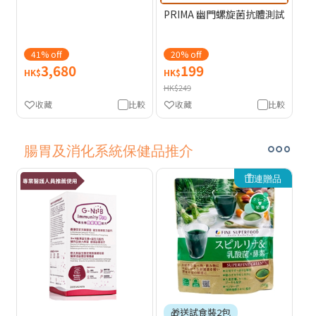
PRIMA 幽門螺旋菌抗體測試
41% off
20% off
3,680
199
HK$
HK$
HK$249
收藏
比較
收藏
比較
腸胃及消化系統保健品推介
連贈品
🎁送試食裝2包