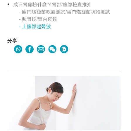
成日胃痛驗什麼？胃部/腹部檢查推介
- 幽門螺旋菌吹氣測試/幽門螺旋菌抗體測試
- 照胃鏡/胃內窺鏡
- 上腹部超聲波
分享