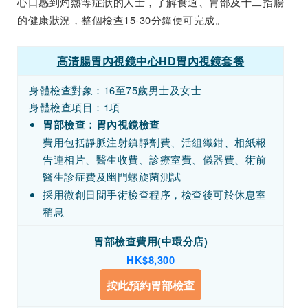
心口感到灼熱等症狀的人士，了解食道、胃部及十二指腸
的健康狀況，整個檢查15-30分鐘便可完成。
高清腸胃內視鏡中心HD胃內視鏡套餐
身體檢查對象：16至75歲男士及女士
身體檢查項目：1項
胃部檢查：胃內視鏡檢查
費用包括靜脈注射鎮靜劑費、活組織鉗、相紙報
告連相片、醫生收費、診療室費、儀器費、術前
醫生診症費及幽門螺旋菌測試
採用微創日間手術檢查程序，檢查後可於休息室
稍息
胃部檢查費用(中環分店)
HK$8,300
按此預約胃部檢查