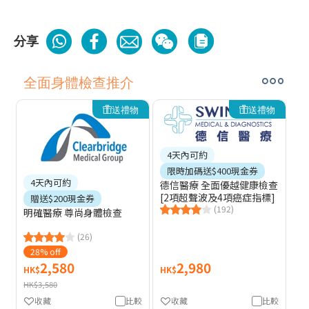
分享
全面身體檢查推介
送禮物
送禮物
4天內可約
限時加碼送$400現金券
4天內可約
德信醫療 全面優越健康檢查
[2項超聲波及4項癌症指標]
贈送$200現金券
(192)
明確醫療 尊尚身體檢查
(26)
28% off
2,580
2,980
HK$
HK$
HK$3,580
收藏
比較
收藏
比較