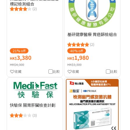
標記檢測組合
(2)
基研健康醫療 胃癌篩檢組合
(2)
21% off
40% off
3,380
1,980
HK$
HK$
HK$4,300
HK$3,300
收藏
比較
收藏
比較
快驗保 腸胃肝臟檢查計劃
(3)