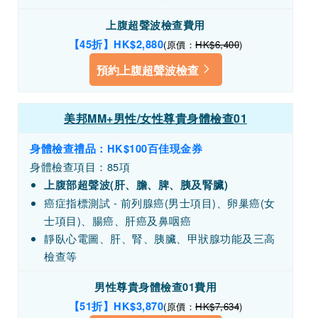
上腹超聲波檢查費用
【45折】HK
$2,880
(原價：
HK$6,400
)
預約上腹超聲波檢查
美邦MM+男性/女性尊貴身體檢查01
身體檢查禮品：HK$100百佳現金券
身體檢查項目：85項
上腹部超聲波(肝、膽、脾、胰及腎臟)
癌症指標測試 - 前列腺癌(男士項目)、卵巢癌(女
士項目)、腸癌、肝癌及鼻咽癌
靜臥心電圖、肝、腎、胰臟、甲狀腺功能及三高
檢查等
男性尊貴身體檢查01費用
【51折】HK
$3,870
(原價：
HK$7,634
)