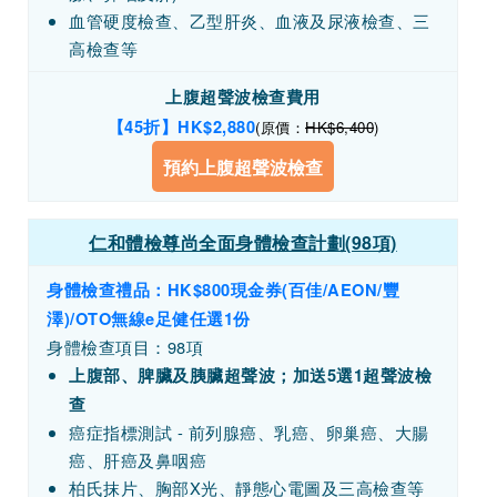
血管硬度檢查、乙型肝炎、血液及尿液檢查、三
高檢查等
上腹超聲波檢查費用
【45折】HK
$2,880
(原價：
HK$6,400
)
預約上腹超聲波檢查
仁和體檢尊尚全面身體檢查計劃(98項)
身體檢查禮品：HK$800現金券(百佳/AEON/豐
澤)/OTO無線e足健任選1份
身體檢查項目：98項
上腹部、脾臟及胰臟超聲波；加送5選1超聲波檢
查
癌症指標測試 - 前列腺癌、乳癌、卵巢癌、大腸
癌、肝癌及鼻咽癌
柏氏抹片、胸部X光、靜態心電圖及三高檢查等