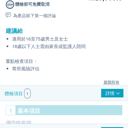
體檢前可免費取消
為產品留下第一個評論
建議給
適用於16至75歲男士及女士
18歲以下人士需由家長或監護人陪同
重點檢查項目：
胃癌風險評估
展開所有
詳情
體檢項目
1
1
基本項目
傳染性疾病