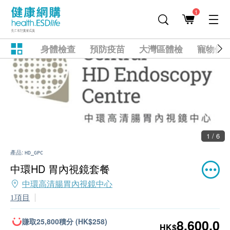
1
身體檢查
預防疫苗
大灣區體檢
寵物健
1 / 6
產品:
HD_GPC
中環HD 胃內視鏡套餐
中環高清腸胃內視鏡中心
1項目
賺取25,800積分 (HK$258)
8,600.0
HK$