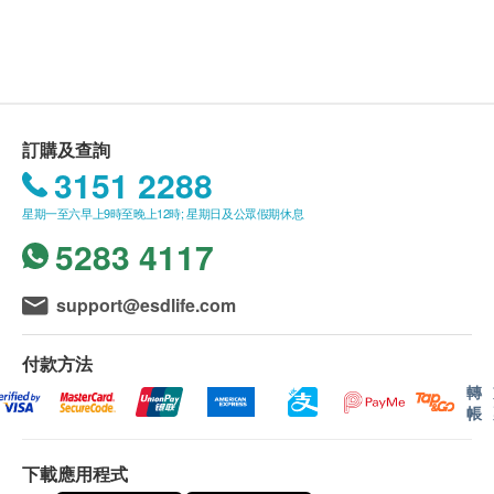
有關此服務/產品的錯漏或延誤，或因使用此服務/
鉗、相紙報告連相片、醫生收費、診療室費、儀器
產品而引致的損失、損害、受傷或法律訴訟，健康
費、術前醫生診症費及幽門螺旋菌測試。
網購health.ESDlife概不負責。一切有關的索償或
查詢，須向提供服務之體檢中心或商戶提出。
訂購及查詢
3151 2288
星期一至六早上9時至晚上12時; 星期日及公眾假期休息
5283 4117
support@esdlife.com
付款方法
轉
帳
下載應用程式