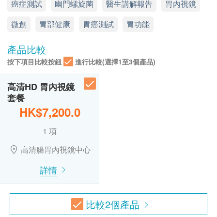
癌症測試
幽門螺旋菌
醫生講解報告
胃內視鏡
診症費用HKD500，餘下差額將會退回。
（由確認付款日期起計）接受有關檢查，逾期作
顯示地圖
廢。
微創
胃部健康
胃癌測試
胃功能
訂購一經確認，不設更改已訂購的計劃，轉讓給第
高清腸胃內視鏡中心以嶄新科技為您提供一站式內視
應診時間 ( 敬請預約)
星期一至星期五：9:00a.m. – 6:00p.m.
三者及／或退款。
鏡服務。我們的內視鏡團隊由經驗豐富、專業細心的
產品比較
星期六：9:00a.m. – 1:00p.m.
本內視鏡檢查必須經醫生評估是否適合進行。如醫
專科醫生及護士組成，一系列無壓力的內視鏡檢查服
按下項目比較按鈕
進行比較(選擇1至3個產品)
星期日及公眾假期： 休息
生認為不適合進行內視鏡檢查，本中心將收取港幣
務、尖端影像系統、週全設備與配套，盡是為您提供
電話: 2130 3201
$500作為醫生診症費，餘額將退回客戶。
一個安全、放鬆及舒適的檢查環境。本中心遵從嚴格
Whatsapp: 5237 1875
高清HD 胃內視鏡
內視鏡檢查最終價格以檢查後結果（即檢查過程中
專業指引，由衛生配套、藥物劑量、無菌消毒、傳染
套餐
所抽取瘜肉及活組織的數量）而定，客戶將檢查後
防控等均以最高級別處理，並由醫護人員確保程序的
HK$7,200.0
於本中心支付差額。
完整與安全。此外，套餐式收費透明公開，讓病人清
1 項
晰了解服務範疇與收費細明。
免責聲明：
高清腸胃內視鏡中心
所有健康檢查/服務並非作為醫務診斷或治療用
本中心選用的內視鏡檢查均是微創日間手術檢查程
詳情
途。當閣下身體健康出現任何疾病徵兆時，應立即
序，病人檢查後可於休息室放鬆稍息，於數個小時內
諮詢有認可資格的醫生，作出診斷及治療。
回家。
本服務/產品由商戶提供。生活易【健康網購
比較
2
個產品
health.ESDlife】並沒有經營或提供本服務/產品。
所有內視鏡套餐均包括靜脈注射鎮靜劑費、活組織