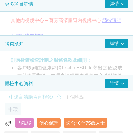
詳情
更多項目詳情
胃內視鏡檢查
其他內視鏡中心 – 葵芳高清腸胃內視鏡中心
請按這裡
不包括瘜肉切除
詳情
購買須知
中環高清腸胃內視鏡中心以嶄新科技為您提供一站式
內視鏡服務。本中心選用的內視鏡檢查均是微創日間
訂購身體檢查計劃之服務條款及細則：
手術檢查程式，病人檢查後可於休息室放鬆稍息，於
客戶收到由健康網購health.ESDlife寄出之確認成
數個小時內回家。
功付款電郵後，中環高清腸胃內視鏡中心將於隨後
1-2個工作天辦公時間內，致電客戶預約檢查的時
詳情
體檢中心資料
此價目不包括瘜肉切除及活組織抽取之費用。客戶將
間及地點 (電話: 2130 3201)。
中環高清腸胃內視鏡中心
1 個地點
檢查後於本中心支付差額。客戶可於本中心網站查看
客戶必須於預約當天出示身份證及列印訂購確認信
價目表
請按這裡
以確認身份。
中環
本內視鏡檢查只適用於16歲至75歲人士；18歲以
*此項交易必須經醫生評估是否適合進行。若經醫生評
下人士需由家長或監護人陪同。
內視鏡
信心保證
適合16至75歲人士
香港中環皇后大道中18號新世界大廈一座15樓1511室(中環
估後，客戶並不適合進行內視鏡檢查，將需支付醫生
本內視鏡檢查有效期為2個月，客戶必須於2個月內
地鐵站G出口)