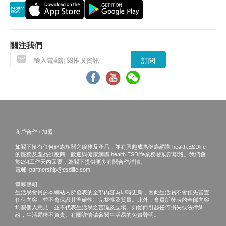
關注我們
訂閱
商戶合作 / 加盟
如閣下擁有任何健康相關之服務及產品，並有興趣成為健康網購 health.ESDlife
的服務及產品供應商，歡迎與健康網購 health.ESDlife業務發展部聯絡。我們會
於2個工作天內回覆，為閣下提供更多有關合作詳情。
電郵:
partnership@esdlife.com
重要聲明：
生活易會員於本網站內所發表的全部內容為即時更新，因此生活易不會預先審查
任何內容，並不會保證其準確性、完整性及質量。此外，會員所發表的全部內容
均屬個人意見，並不代表生活易之言論及立場。如從而引起任何損失或法律糾
紛，生活易概不負責。有關詳情請參閱生活易的免責聲明。