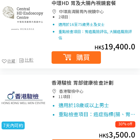
中環HD 胃及大腸內視鏡套餐
中環高清腸胃內視鏡中心
|
2項目
適用於16至75歲男士及女士
重點檢查項目：胃癌風險評估, 大腸癌風險評
估
19,400.0
HK$
購買
比較
收藏
香港駿檢 胃部健康檢查計劃
香港駿檢中心
|
11項目
適用於18歲或以上男士
重點檢查項目：癌症指標(腸、胃…
30% off
7天內可約
3,500.0
HK$