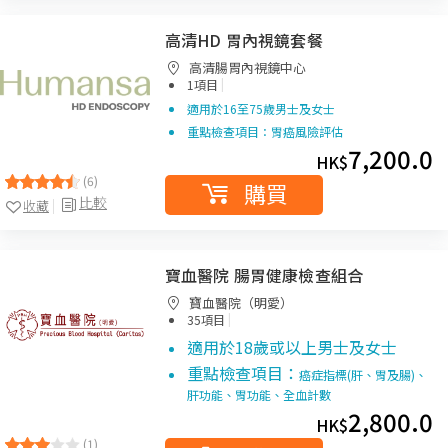
高清HD 胃內視鏡套餐
高清腸胃內視鏡中心
|
1項目
適用於16至75歲男士及女士
重點檢查項目：胃癌風險評估
7,200.0
HK$
(6)
購買
比較
收藏
寶血醫院 腸胃健康檢查組合
寶血醫院（明愛）
|
35項目
適用於18歲或以上男士及女士
重點檢查項目：
癌症指標(肝、胃及腸)、
肝功能、胃功能、全血計數
2,800.0
HK$
(1)