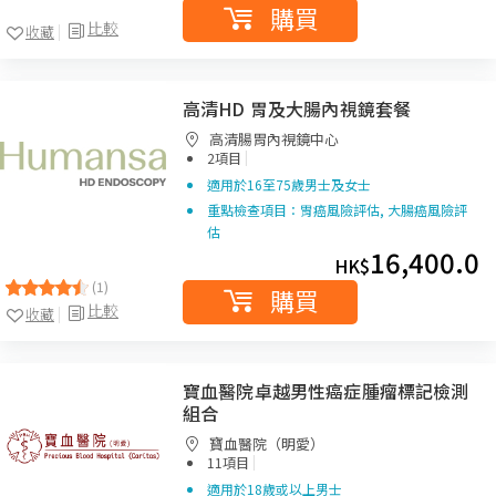
購買
比較
收藏
高清HD 胃及大腸內視鏡套餐
高清腸胃內視鏡中心
|
2項目
適用於16至75歲男士及女士
重點檢查項目：胃癌風險評估, 大腸癌風險評
估
16,400.0
HK$
(1)
購買
比較
收藏
寶血醫院卓越男性癌症腫瘤標記檢測
組合
寶血醫院（明愛）
|
11項目
適用於18歲或以上男士