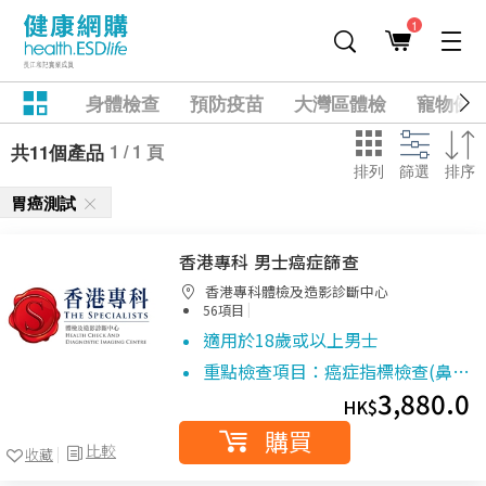
1
身體檢查
預防疫苗
大灣區體檢
寵物健
1 / 1 頁
共11個產品
排列
篩選
排序
胃癌測試
香港專科 男士癌症篩查
香港專科體檢及造影診斷中心
|
56項目
適用於18歲或以上男士
重點檢查項目：癌症指標檢查(鼻…
3,880.0
HK$
購買
比較
收藏