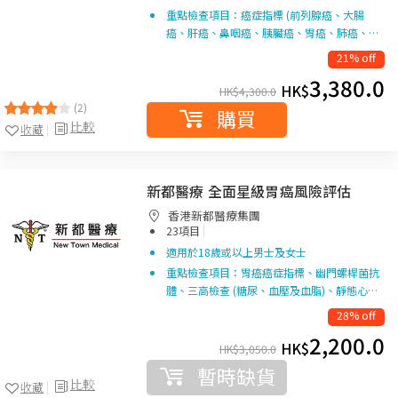
重點檢查項目：癌症指標 (前列腺癌、大腸
癌、肝癌、鼻咽癌、胰臟癌、胃癌、肺癌、…
21% off
3,380.0
HK$
HK$
4,300.0
(2)
購買
比較
收藏
新都醫療 全面星級胃癌風險評估
香港新都醫療集團
|
23項目
適用於18歲或以上男士及女士
重點檢查項目：胃癌癌症指標、幽門螺桿菌抗
體、三高檢查 (糖尿、血壓及血脂)、靜態心…
28% off
2,200.0
HK$
HK$
3,050.0
暫時缺貨
比較
收藏