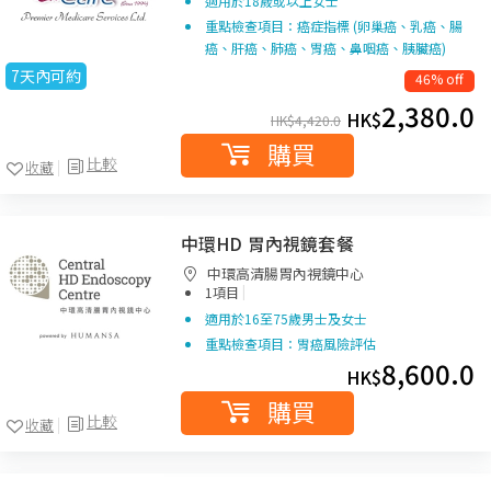
適用於18歲或以上女士
重點檢查項目：癌症指標 (卵巢癌、乳癌、腸
癌、肝癌、肺癌、胃癌、鼻咽癌、胰臟癌)
7天內可約
46% off
2,380.0
HK$
HK$
4,420.0
購買
比較
收藏
中環HD 胃內視鏡套餐
中環高清腸胃內視鏡中心
|
1項目
適用於16至75歲男士及女士
重點檢查項目：胃癌風險評估
8,600.0
HK$
購買
比較
收藏