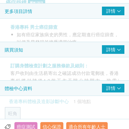
癌症指標
重點項目
詳情
更多項目詳情
癌抗原19.9 (胰臟癌)
癌胚抗原 (腸癌)
香港專科 男士癌症篩查
癌抗原72.4(胃癌)
如有癌症家族病史的男性，應定期進行癌症篩查，
鱗狀細胞癌抗原 (肺癌)
以便及早發現並接受適當治療。
游離及總前列腺特殊性抗原 (前列腺癌)
香港專科十六周年特別企劃: 推出男士癌症篩查，
詳情
購買須知
甲種胎蛋白 (肝癌)
檢查包括檢查包括基本檢查，樣本檢查，一般血液
病毒抗體EBV (鼻咽癌)
檢測項目及7項男士常見癌症指標檢查。
訂購身體檢查計劃之服務條款及細則：
此計劃為男士而設，提供7項常見癌症指標檢查(鼻
客戶收到由生活易寄出之確認成功付款電郵後，香港
2
基本項目
咽癌、肝癌、腸癌、胰臟癌、胃癌、肺癌及前列腺
專科將於隨後1-2個工作天辦公時間內，致電/
癌)。
基本健康評估
WhatsApp客戶預約身體檢查的時間及地點。客戶亦
詳情
體檢中心資料
可致電查詢或在訂單確認後1個工作天致電/
個人健康分析問卷
香港專科體檢及造影診斷中心
1 個地點
WhatsApp該中心預約。(電話：3405 8288 /
血壓
WhatsApp: 6053 2278)
旺角
身高
體重
年齡
癌症測試
信心保證
適合所有年齡人士
九龍旺角彌敦道625&639號雅蘭中心一期20樓全層
脈搏