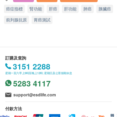
健康檢查計畫只適用於18歲或以上之人士。
身高體重比例指數分析
癌症指標
腎功能
肝癌
肝功能
肺癌
胰臟癌
顯示地圖
醫生體格檢驗(聽力、視力、心、肺及腹部)
有效期
前列腺抗原
星期一至六：9:00a.m – 7:00p.m.
胃癌測試
血脂
本身體檢查計畫有效期為6個月，客戶必須于6個月內
星期日及公眾假期：休息
(由確認付款日期起計)預約有關檢查，逾期作廢。
總膽固醇
高密度膽固醇
報告
低密度膽固醇
進行健康檢查後，一般情況下，需大概14個工作天跟
三酸甘油脂
訂購及查詢
進檢查報告， 工作天不包括星期六、日及公眾假期。
極低密度膽固醇
3151 2288
輪侯報告講解時間會因應不同情況(如個別化驗專案所
糖尿
需時間或客人指明特定時段)而有所延長。
星期一至六早上9時至晚上12時; 星期日及公眾假期休息
5283 4117
空腹血糖
(1) 親身領取：親身前往檢驗中心
肝功能
(2) 電話講解報告(自取報告)
support@esdlife.com
白蛋白球蛋白比例
取報告時間 : 星期一至六-下午 9:00am - 4:00pm
付款方法
白蛋白
轉
總膽紅素