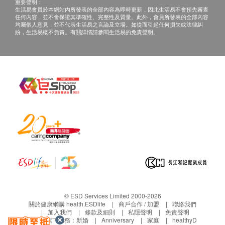
查詢，須向提供服務之體檢中心或商戶提出。
重要聲明：
平均紅細胞體積
生活易會員於本網站內所發表的全部內容為即時更新，因此生活易不會預先審查
任何內容，並不會保證其準確性、完整性及質量。此外，會員所發表的全部內容
平均紅細胞血紅蛋白量濃度
均屬個人意見，並不代表生活易之言論及立場。如從而引起任何損失或法律糾
白血球五項分類
紛，生活易概不負責。有關詳情請參閱生活易的免責聲明。
紅血球壓積量
平均紅細胞血紅蛋白量
血小板
泌尿情況
小便顏色
小便酮
小便酸鹼度
小便蛋白質
小便比重
小便尿膽素
小便葡萄糖
© ESD Services Limited 2000-2026
小便亞硝酸鹽
關於健康網購 health.ESDlife
商戶合作 / 加盟
聯絡我們
血液
加入我們
條款及細則
私隱聲明
免責聲明
生活易旗下業務：
新婚
Anniversary
家庭
healthyD
小便膽紅素