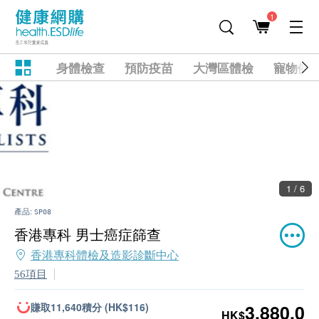
1
身體檢查
預防疫苗
大灣區體檢
寵物健
2 / 6
產品:
SP08
香港專科 男士癌症篩查
香港專科體檢及造影診斷中心
56項目
賺取11,640積分 (HK$116)
3,880.0
HK$