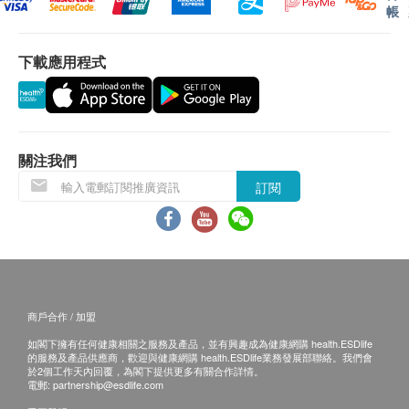
注意事項
帳
直接膽紅素
任何身體檢查之預約期可免費更改一次，若更改超
球蛋白
過一次，香港專科將收取$200行政費用。
下載應用程式
鹼性磷酸酶
顧客如欲攜帶相關舊片到本中心用作報告參考，以
總蛋白質
兩張為上限。
谷草轉氨酶
護肺檢查 (低放射劑量CT) 檢查報告結果為DVD及
谷丙轉氨酶
報告書。
丙種谷氨酸轉肽酶
關注我們
訂閱
腎功能
免責聲明：
所有健康檢查/服務並非作為醫務診斷或治療用
氯化物
途。當閣下身體健康出現任何疾病徵兆時，應立即
血肌酸酐
諮詢有認可資格的醫生，作出診斷及治療。
鉀
本服務/產品由商戶提供。生活易【健康網購
鈉
health.ESDlife】並沒有經營或提供本服務/產品。
商戶合作 / 加盟
尿素
有關此服務/產品的錯漏或延誤，或因使用此服務/
重碳酸鹽
如閣下擁有任何健康相關之服務及產品，並有興趣成為健康網購 health.ESDlife
的服務及產品供應商，歡迎與健康網購 health.ESDlife業務發展部聯絡。我們會
產品而引致的損失、損害、受傷或法律訴訟，健康
於2個工作天內回覆，為閣下提供更多有關合作詳情。
血液檢查
網購health.ESDlife概不負責。一切有關的索償或
電郵:
partnership@esdlife.com