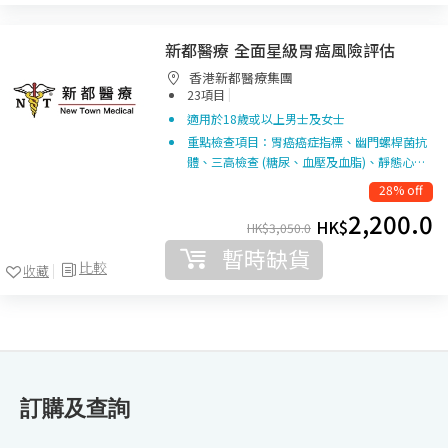
新都醫療 全面星級胃癌風險評估
香港新都醫療集團
|
23項目
適用於18歲或以上男士及女士
重點檢查項目：胃癌癌症指標、幽門螺桿菌抗
體、三高檢查 (糖尿、血壓及血脂)、靜態心…
28% off
2,200.0
HK$
HK$
3,050.0
暫時缺貨
比較
收藏
訂購及查詢