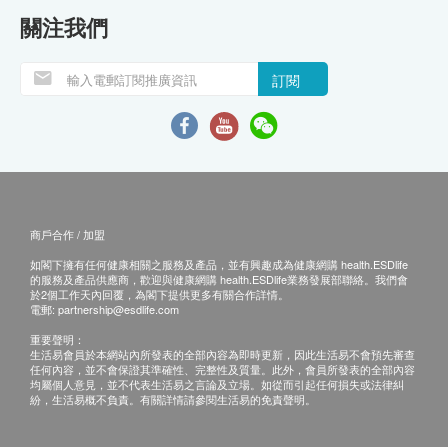
關注我們
訂閱
商戶合作 / 加盟
如閣下擁有任何健康相關之服務及產品，並有興趣成為健康網購 health.ESDlife
的服務及產品供應商，歡迎與健康網購 health.ESDlife業務發展部聯絡。我們會
於2個工作天內回覆，為閣下提供更多有關合作詳情。
電郵:
partnership@esdlife.com
重要聲明：
生活易會員於本網站內所發表的全部內容為即時更新，因此生活易不會預先審查
任何內容，並不會保證其準確性、完整性及質量。此外，會員所發表的全部內容
均屬個人意見，並不代表生活易之言論及立場。如從而引起任何損失或法律糾
紛，生活易概不負責。有關詳情請參閱生活易的免責聲明。