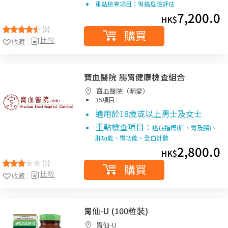
重點檢查項目：胃癌風險評估
7,200.0
HK$
(6)
購買
比較
收藏
寶血醫院 腸胃健康檢查組合
寶血醫院（明愛）
|
35項目
適用於18歲或以上男士及女士
重點檢查項目：
癌症指標(肝、胃及腸)、
肝功能、胃功能、全血計數
2,800.0
HK$
(1)
購買
比較
收藏
胃仙-U (100粒裝)
胃仙-U