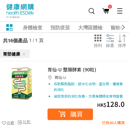
1
身體檢查
預防疫苗
大灣區體檢
寵物健
1 / 1 頁
共16個產品
排列
篩選
排序
胃部健康
胃仙-U 整腸酵素 (90粒)
胃仙-U
有助幫助脂肪、碳水化合物、蛋白質、纖維素
的消化
減低胃部的消化負擔，方便身體吸收食物營養
128.0
HK$
購買
比較
收藏
已有80人購買