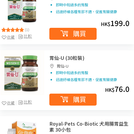
即時中和過多的胃酸
迅速紓緩各種胃部不適，促進胃腸健康
199.0
HK$
(1)
購買
比較
收藏
胃仙-U (30粒裝)
胃仙-U
即時中和過多的胃酸
迅速紓緩各種胃部不適，促進胃腸健康
76.0
HK$
購買
比較
收藏
Royal-Pets Co-Biotic 犬用腸胃益生
素 30小包