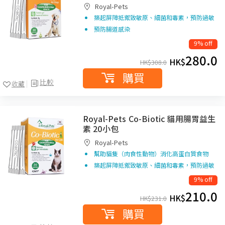
Royal-Pets
築起屏障抵禦致敏原、細菌和毒素，預防過敏
預防腸道感染
9% off
280.0
HK$
HK$
308.0
購買
比較
收藏
Royal-Pets Co-Biotic 貓用腸胃益生
素 20小包
Royal-Pets
幫助貓隻（肉食性動物）消化高蛋白質食物
築起屏障抵禦致敏原、細菌和毒素，預防過敏
9% off
210.0
HK$
HK$
231.0
購買