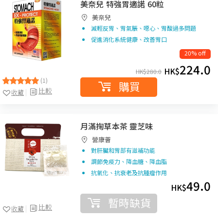
美奈兒 特強胃適諾 60粒
美奈兒
減輕反胃、胃氣脹、噁心、胃酸過多問題
促進消化系統健康、改善胃口
20% off
224.0
HK$
HK$
280.0
(1)
購買
比較
收藏
月滿掬草本茶 靈芝味
營康薈
對肝臟和胃部有滋補功能
調節免疫力、降血糖、降血脂
抗氧化、抗衰老及抗腫瘤作用
49.0
HK$
暫時缺貨
比較
收藏