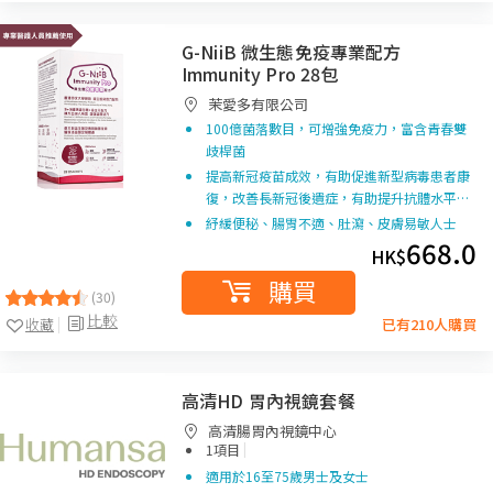
G-NiiB 微生態免疫專業配方
Immunity Pro 28包
茉愛多有限公司
100億菌落數目，可增強免疫力，富含青春雙
歧桿菌
提高新冠疫苗成效，有助促進新型病毒患者康
復，改善長新冠後遺症，有助提升抗體水平…
紓緩便秘、腸胃不適、肚瀉、皮膚易敏人士
668.0
HK$
購買
(30)
比較
收藏
已有210人購買
高清HD 胃內視鏡套餐
高清腸胃內視鏡中心
|
1項目
適用於16至75歲男士及女士