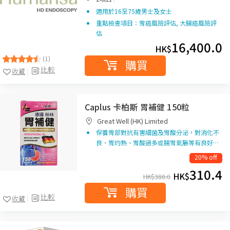
適用於16至75歲男士及女士
重點檢查項目：胃癌風險評估, 大腸癌風險評
估
16,400.0
HK$
(1)
購買
比較
收藏
Caplus 卡柏斯 胃補健 150粒
Great Well (HK) Limited
保養胃部對抗有害細菌及胃酸分泌，對消化不
良、胃灼熱、胃酸過多或腸胃氣脹等有良好…
20% off
310.4
HK$
HK$
388.0
購買
比較
收藏