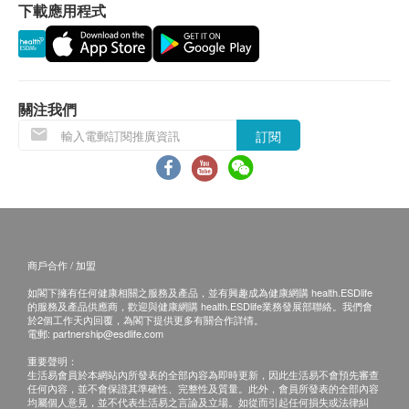
下載應用程式
進行健康檢查後，一般情況下，需大概7-10個工作天
平均紅細胞體積
跟進檢查報告，工作天不包括星期六、日及公眾假
平均紅細胞血紅蛋白量濃度
期。(指定性傳染病檢查計劃的報告時間，請參考其產
白血球五項分類
品頁面) 。
血色素
關注我們
紅血球計數
可能延遲情況
訂閱
白血球
在某些情況下，報告時間可能因以下原因而有所延
紅血球壓積量
誤：
平均紅細胞血紅蛋白量
重新檢測需求
：若樣本結果不明確或接近臨界值，
血小板
可能需進行重新檢測，從而延長報告時間。
大便
專科醫生審核
：部分檢測項目需由專科顧問或病理
商戶合作 / 加盟
學家進行評估，報告時間可能因人手安排而有所延
大便隱血
如閣下擁有任何健康相關之服務及產品，並有興趣成為健康網購 health.ESDlife
誤。
的服務及產品供應商，歡迎與健康網購 health.ESDlife業務發展部聯絡。我們會
報告
於2個工作天內回覆，為閣下提供更多有關合作詳情。
樣本不完整或提交錯誤
：若樣本不足、標籤錯誤或
電郵:
partnership@esdlife.com
收集方式不當，需進行後續處理，方可開始檢測。
醫生講解報告
重要聲明：
技術或設備問題
：如遇實驗室設備維修或校準等突
生活易會員於本網站內所發表的全部內容為即時更新，因此生活易不會預先審查
任何內容，並不會保證其準確性、完整性及質量。此外，會員所發表的全部內容
發情況，可能暫時影響檢測進度。
均屬個人意見，並不代表生活易之言論及立場。如從而引起任何損失或法律糾