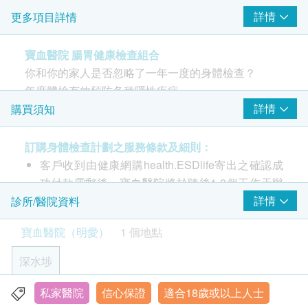
詳情
更多項目詳情
甲種胎蛋白 (肝癌)
癌胚抗原 (腸癌)
寶血醫院 腸胃健康檢查組合
癌抗原72.4(胃及腸)
你和你的家人是否忽略了一年一度的身體檢查？
胃癌風險篩查
重點項目
年度體檢有效預防各種隱性疾病。
投資健康，就是對自己和家人的最佳回報。
詳情
購買須知
胃蛋白酶原 I
本計劃適合任何年齡人士。針對肝臟, 胃和腸功能的全
胃蛋白酶原 II
面健康檢查。
訂購身體檢查計劃之服務條款及細則：
胃泌素17
客戶收到由健康網購health.ESDlife寄出之確認成
幽門螺桿菌抗體
此套餐針對胃腸器官，包括肝臟、胃腸道和腸道,包常
功付款電郵後，寶血醫院將於隨後1-2個工作天辦
胃蛋白酶原比率
規全血計數、肝功能、胃功能和 3 種針對肝、胃和腸
公時間內，致電客戶預約一般身體檢查時間。客戶
詳情
診所/醫院資料
的癌症標誌物。
亦可致電查詢或在訂單確認後1個工作天致電醫院
2
基本項目
寶血醫院（明愛）
1 個地點
查詢 (電話/WhatsApp: 6067 9803)
性病檢測查詢: 5544 4342 (只限WhatsApp查詢)
基本健康評估
深水埗
其他一般查詢：6067 9803 (只限WhatsApp查詢)
血壓
時間：10:00 a.m. – 6:00 p.m. (星期日及公眾假期
私家醫院
信心保證
適合18歲或以上人士
九龍深水埗青山道113 號
體質指標
除外)