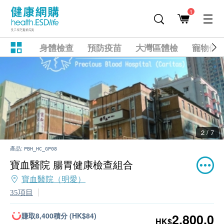
1
身體檢查
預防疫苗
大灣區體檢
寵物健
2 / 7
產品:
PBH_HC_GP08
寶血醫院 腸胃健康檢查組合
寶血醫院（明愛）
35項目
賺取8,400積分 (HK$84)
2,800.0
HK$