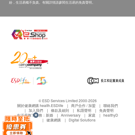
紛，生活易概不負責。有關詳情請參閱生活易的免責聲明。
A. 本地及海外客戶：
(1) 親身領取：親身前往寶血醫院及由醫生講解
(2)
需檢查前簽妥授權書，
醫院收取客人運費如下︰
a.本地速遞$100郵費
b.海外速遞$800郵費
備註
所有健康檢查計劃均包含
檢測前及檢測後之醫生諮
詢服務
。 如需進一步諮詢、藥物處方或其他醫療
程序，將需另行收費。客戶若體檢後3個月內不提
取報告，所有報告一律作銷毀處理及不會存底，客
戶如需額外索取報告複印本 。(體檢後三年內)，將
© ESD Services Limited 2000-2026
收取$300行政費及覆本文件，每張$10。
關於健康網購 health.ESDlife
商戶合作 / 加盟
聯絡我們
加入我們
條款及細則
私隱聲明
免責聲明
客人需自行承擔郵寄報告之風險。
生活易旗下業務：
新婚
Anniversary
家庭
healthyD
健康網購
Digital Solutions
免責聲明：