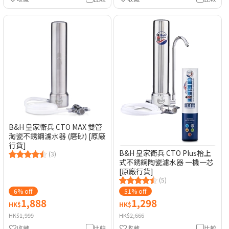
B&H 皇家衛兵 CTO MAX 雙管
淘瓷不銹鋼濾水器 (磨砂) [原廠
行貨]
B&H 皇家衛兵 CTO Plus枱上
(3)
式不銹鋼陶瓷濾水器 一機一芯
[原廠行貨]
(5)
6% off
51% off
1,888
1,298
HK$
HK$
HK$1,999
HK$2,666
收藏
比較
收藏
比較