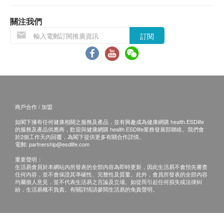
本，並於送貨後3個工作天內按下列方式聯絡健康網購
health.ESDlife客戶服務部跟進。
關注我們
電郵: support@esdlife.com / 健康網購health.ESDlife客
訂閱
服熱線: (852) 3151-2288
商戶合作 / 加盟
如閣下擁有任何健康相關之服務及產品，並有興趣成為健康網購 health.ESDlife
的服務及產品供應商，歡迎與健康網購 health.ESDlife業務發展部聯絡。我們會
於2個工作天內回覆，為閣下提供更多有關合作詳情。
電郵:
partnership@esdlife.com
重要聲明：
生活易會員於本網站內所發表的全部內容為即時更新，因此生活易不會預先審查
任何內容，並不會保證其準確性、完整性及質量。此外，會員所發表的全部內容
均屬個人意見，並不代表生活易之言論及立場。如從而引起任何損失或法律糾
紛，生活易概不負責。有關詳情請參閱生活易的免責聲明。