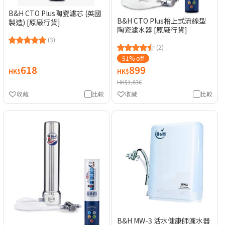
B&H CTO Plus陶瓷濾芯 (英國
B&H CTO Plus枱上式流線型
製造) [原廠行貨]
陶瓷濾水器 [原廠行貨]
(3)
(2)
51% off
618
899
HK$
HK$
HK$1,836
收藏
比較
收藏
比較
B&H MW-3 活水健康師濾水器