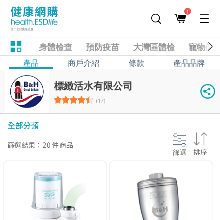
1
身體檢查
預防疫苗
大灣區體檢
寵物健
產品
商戶介紹
條款
產品品牌
標緻活水有限公司
(17)
全部分類
篩選結果：20 件商品
篩選
排序