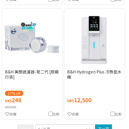
B&H 美顏過濾器-第二代 [原廠
B&H Hydrogen Plus 冷熱氫水
行貨]
機
17% off
248
12,500
HK$
HK$
HK$298
收藏
比較
收藏
比較
上一頁
下一頁