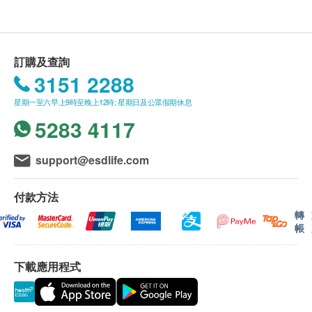
我們將於確定訂單後7個工作天內安排發貨。
不排除運送時間會因節日而有所影響。當八號烈風訊號
懸掛或黑色暴雨警告生效時，送貨服務時間將會延遲。
所有訂單須視乎相關貨品的供應情況再作最後確認。倘
訂購及查詢
若健康網購health.ESDlife未能提供任何訂單上的貨
3151 2288
品，健康網購health.ESDlife有權拒絕接受該訂單，並
星期一至六早上9時至晚上12時; 星期日及公眾假期休息
且會於送貨前透過電話或電郵通知顧客再作安排。
5283 4117
保用條款：
所有貨品一年保養（不包括濾芯、配件）
support@esdlife.com
濾芯一經拆封使用過後，恕無法辦理退貨。
鋅底安裝：水壓6bars或以上，需安裝減壓閥（基本安
付款方法
裝是不包括減壓閥之費用）
轉
退換條款：
帳
當顧客收取已訂購之貨品時，有責任檢查貨品是否有損
毀情況，一經確認簽收，恕不接受退換。
下載應用程式
退換產品必須包裝完整，如退換之產品有任何殘缺或過
期退回，供應商有權不受理。
如有其他損壞或遺漏查詢，顧客必須保留有效收據正