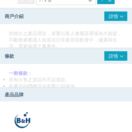
商戶介紹
詳情
所推出之產品理念，首要以客人健康及環保為大前提，
不斷推廣要讓人知道在日常家居與飲食中，健康與生
活，需要保護之重要性。
條款
詳情
科研人員於2000年開始與韓國、英國廠商共同研發一系
列家用和低耗電量的產品，如活氧殺菌機、沐浴過濾系
列、家庭飲用水過濾器、在研發過程中，不斷改善飲食
一般條款：
及空氣之污染問題，在設計產品時我們要採用環保物
所有出售之貨品均不設退款。
料、耗電量低的為基礎，希望為地球出一分力，進一步
此產品由標緻活水有限公司提供。
改善地球上人類健康出一分力及保持生態平衡。
如有任何爭議，標緻活水有限公司及健康網購
產品品牌
health.ESDlife保留最終決議權。
標緻科技 B&H 不但照顧你哋健康，還照顧地球的健
康。
送貨條款：
購買
標緻活水有限公司
產品總額滿HK$800，即可享本
地免費送貨服務。賬單總額未滿HK$800需附加$60運
費。<
按此選購
其他產品>