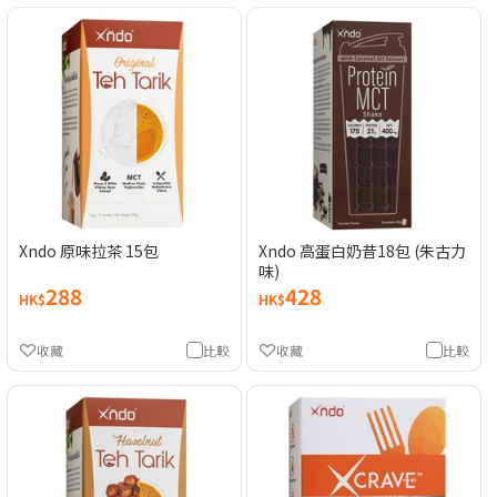
Xndo 原味拉茶 15包
Xndo 高蛋白奶昔18包 (朱古力
味)
288
428
HK$
HK$
收藏
比較
收藏
比較