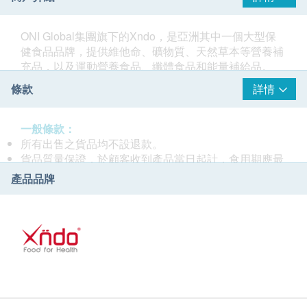
ONI Global集團旗下的Xndo，是亞洲其中一個大型保
健食品品牌，提供維他命、礦物質、天然草本等營養補
充品，以及運動營養食品、纖體食品和能量補給品。
Xndo推出的產品以切合現代生活所需、解決健康問題
條款
詳情
及維持長久的健康身體為目標。品牌帶來美味的即食營
養餐、低碳麵類、低升糖指數米飯、阻碳飲料、功能食
品、補充劑等，均是廣受歡迎的高效健康產品。
一般條款：
所有出售之貨品均不設退款。
貨品質量保證，於顧客收到產品當日起計，食用期應最
少有12個月或以上。
產品品牌
此產品由 Sing Health Limited 提供。
如有任何爭議，Sing Health Limited 及 健康網購
health.ESDlife保留最終決議權。
送貨條款：
購買LAC及Xndo產品總額滿HK$350，即可享本地免費
送貨服務。賬單總額未滿HK$350需附加HK$50運費。
我們將於確定訂單後1-3個工作天內安排發貨。