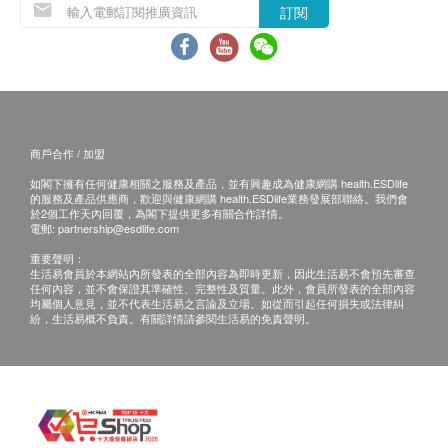
訂閱
商戶合作 / 加盟
如閣下擁有任何健康相關之服務及產品，並有興趣成為健康網購 health.ESDlife
的服務及產品供應商，歡迎與健康網購 health.ESDlife業務發展部聯絡。我們會
於2個工作天內回覆，為閣下提供更多有關合作詳情。
電郵:
partnership@esdlife.com
重要聲明：
生活易會員於本網站內所發表的全部內容為即時更新，因此生活易不會預先審查
任何內容，並不會保證其準確性、完整性及質量。此外，會員所發表的全部內容
均屬個人意見，並不代表生活易之言論及立場。如從而引起任何損失或法律糾
紛，生活易概不負責。有關詳情請參閱生活易的免責聲明。