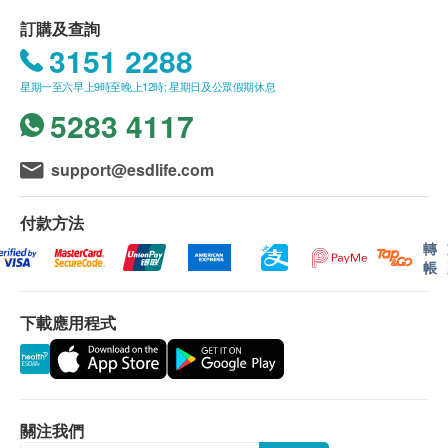
不排除運送時間會因節日而有所影響。當八號烈風訊號
懸掛或黑色暴雨警告生效時，送貨服務時間將會延遲。
訂購及查詢
所有訂單須視乎相關貨品的供應情況再作最後確認。倘
3151 2288
若健康網購health.ESDlife未能提供任何訂單上的貨
星期一至六早上9時至晚上12時; 星期日及公眾假期休息
品，健康網購health.ESDlife有權拒絕接受該訂單，並
且會於送貨前透過電話或電郵通知顧客再作安排。
5283 4117
退換條款：
support@esdlife.com
當顧客收取已訂購之貨品時，有責任檢查貨品是否有損
毀情況，一經確認簽收，恕不接受退換。
付款方法
退換產品必須包裝完整，如退換之產品有任何殘缺或過
期退回，供應商有權不受理。
轉
如有其他損壞或遺漏查詢，顧客必須保留有效收據正
帳
本，並於送貨後3個工作天內按下列方式聯絡 Sing
Health Limited 客戶服務部跟進。
下載應用程式
電郵: enquiry@sing-health.com
關注我們