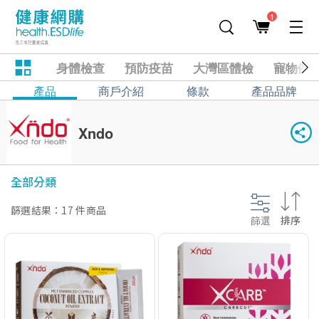
1
身體檢查
預防疫苗
大灣區體檢
寵物健
產品
商戶介紹
條款
產品品牌
Xndo
全部分類
篩選結果：17 件商品
篩選
排序