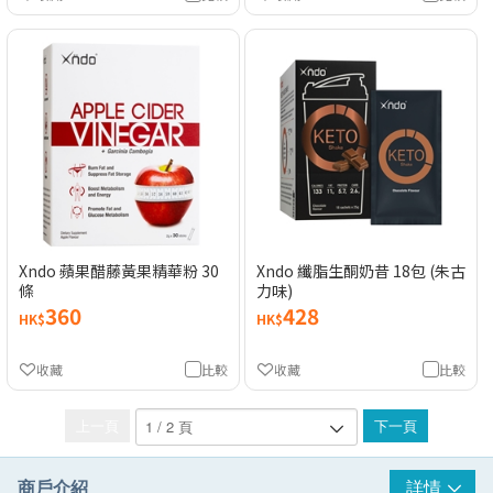
Xndo 蘋果醋藤黃果精華粉 30
Xndo 纖脂生酮奶昔 18包 (朱古
條
力味)
360
428
HK$
HK$
收藏
比較
收藏
比較
上一頁
下一頁
商戶介紹
詳情