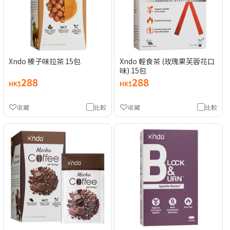
Xndo 榛子味拉茶 15包
Xndo 輕食茶 (玫瑰果芙蓉花口
味) 15包
288
288
HK$
HK$
收藏
比較
收藏
比較