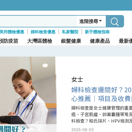
進階搜尋
美邦體檢優惠
婦科檢查優惠
私家醫院
新手體檢指南
預防疫苗
大灣區體檢
銀髮健康
健康產品
最新
女士
婦科檢查邊間好？20
心推薦｜項目及收費
婦科檢查是女士健康管理的重
癌、子宮肌瘤、卵巢囊腫等常
科檢查？柏氏抹片、HPV檢測
2026年香港19間女士體檢中
2026-08-03