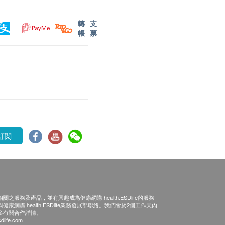
轉
支
帳
票
訂閱
之服務及產品，並有興趣成為健康網購 health.ESDlife的服務
康網購 health.ESDlife業務發展部聯絡。我們會於2個工作天內
多有關合作詳情。
dlife.com