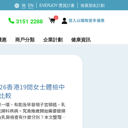
簡
EN
EVERJOY 獎賞計畫
推薦朋友計劃
1
3151 2288
登入以賺取更多優惠
優惠
商戶分類
企業計劃
健康資訊
26香港19間女士體檢中
比較
要一環，有助及早發現子宮頸癌、乳
見婦科疾病。究竟幾歲開始需要做婦
及乳房檢查有什麼分別？本文整理
心及私家醫院推介、婦科檢查項目及收