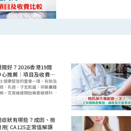
費
間好？2026香港19間
中心推薦｜項目及收費比
士健康管理的重要一環，有助及
癌、乳癌、子宮肌瘤、卵巢囊腫
病。究竟幾歲開始需要做婦科檢
、HPV檢測及乳房檢查有什麼分
2026年香港19間女士體檢中心
介、婦科檢查項目及收費
期症狀有哪些？成因、檢
用| CA125正常值解讀