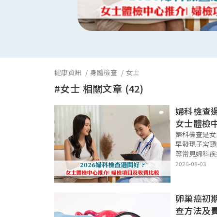
健康資訊
身體檢查
女士
#女士 相關文章 (42)
婦科檢查邊
女士體檢
較
婦科檢查是女
早發現子宮頸
等常見婦科疾
查？柏氏抹片
2026-08-03
別？本文整理
及私家醫院推
卵巢癌初
查方法及費