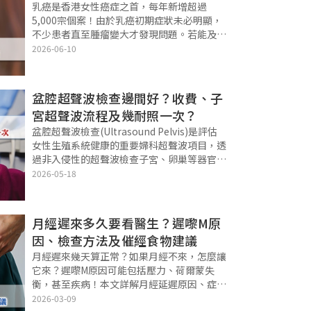
乳癌是香港女性癌症之首，每年新增超過
5,000宗個案！由於乳癌初期症狀未必明顯，
不少患者直至腫瘤變大才發現問題。若能及早
接受乳癌篩查，有助提升治療效果及存活率。
2026-06-10
一文拆解9大乳癌症狀、乳癌成因及高危因
素，並比較不同乳癌檢查方法，幫助女士選擇
合
盆腔超聲波檢查邊間好？收費、子
宮超聲波流程及幾耐照一次？
盆腔超聲波檢查(Ultrasound Pelvis)是評估
女性生殖系統健康的重要婦科超聲波項目，透
過非入侵性的超聲波檢查子宮、卵巢等器官。
你是否想知道盆腔超聲波檢查收費和盆腔超聲
2026-05-18
波價錢是多少？以及盆腔超聲波檢查邊間好？
本文將為你解構子宮超聲
月經遲來多久要看醫生？遲嚟M原
因、檢查方法及催經食物建議
月經遲來幾天算正常？如果月經不來，怎麼讓
它來？遲嚟M原因可能包括壓力、荷爾蒙失
衡，甚至疾病！本文詳解月經延遲原因、症
狀、檢查方法，並推薦5種催經食物，幫助改
2026-03-09