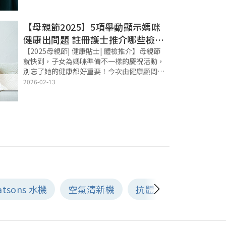
善月經不準問題。 %TagAndWriterInfo%
%TableOfConten
【母親節2025】5項舉動顯示媽咪
健康出問題 註冊護士推介哪些檢查
必須做
【2025母親節| 健康貼士| 體檢推介】母親節
就快到，子女為媽咪準備不一樣的慶祝活動，
別忘了她的健康都好重要！今次由健康顧問兼
註冊護士 Tenny，教你如何觀察媽媽的健康
2026-02-13
問題，仲會推介婦科檢查項目。今個
Mother's Day，一於送健
atsons 水機
空氣清新機
抗體測試
打針前