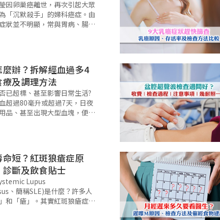
瑩因卵巢癌離世，再次引起大眾
為「沉默殺手」的婦科癌症。由
症狀並不明顯，常與胃病、腸胃
月經失調混淆。本文將詳細拆解
高危因素、初期症狀、分期、存
查方法，同時分析卵巢癌檢查費
怎麼辦？拆解經血過多4
食療及調理方法
否已超標、甚至影響日常生活?
血超過80毫升或超過7天，日夜
用品、甚至出現大型血塊，便可
，應盡快求醫。一文解析月經血
與治療，並建議月經量多要吃什
月經血崩怎麼辦。 %Tag
壽命短？紅斑狼瘡症原
、診斷及飲食貼士
temic Lupus
tosus、簡稱SLE)是什麼？許多人
」和「瘡」。其實紅斑狼瘡症不
是免疫系統問題，到底紅斑狼瘡