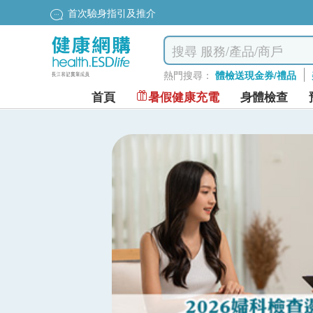
首次驗身指引及推介
熱門搜尋：
體檢送現金券/禮品
首頁
暑假健康充電
身體檢查