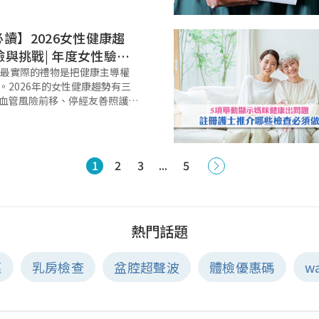
患者會有什麼紅斑狼瘡症狀？患
命會否比常人
讀】2026女性健康趨
風險與挑戰| 年度女性驗身
，最實際的禮物是把健康主導權
。2026年的女性健康趨勢有三
血管風險前移、停經友善照護和
。一文為你梳理5大女性健康風
列出年度女性驗身清單，助你超
 %TagAndWri
1
2
3
...
5
熱門話題
惠
乳房檢查
盆腔超聲波
體檢優惠碼
w