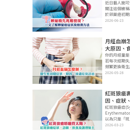
近日藝人施可
關注這個被稱
於卵巢癌初期
不適、腹脹或
2026-06-23
卵巢癌成因、
活率及常見檢
月經血崩
大原因、
你的月經量是
若每次經期失
頻繁更換衛生
能是經血過多
2026-05-28
崩成因、檢查
麼，讓你掌握
紅斑狼瘡
因、症狀
紅斑狼瘡症(Sys
Erythema
以為只是「斑
是皮膚病，而
2026-03-23