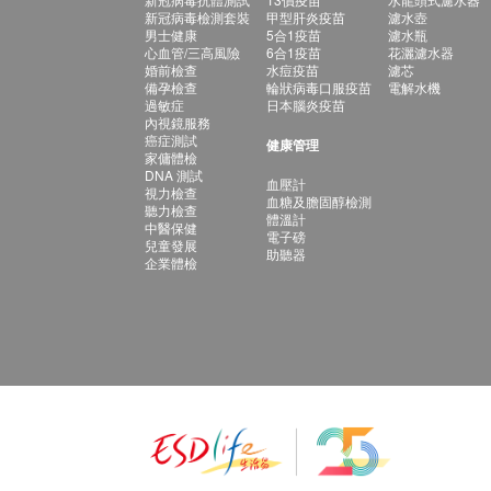
新冠病毒檢測套裝
甲型肝炎疫苗
濾水壺
男士健康
5合1疫苗
濾水瓶
心血管/三高風險
6合1疫苗
花灑濾水器
婚前檢查
水痘疫苗
濾芯
備孕檢查
輪狀病毒口服疫苗
電解水機
過敏症
日本腦炎疫苗
內視鏡服務
癌症測試
健康管理
家傭體檢
DNA 測試
血壓計
視力檢查
血糖及膽固醇檢測
聽力檢查
體溫計
中醫保健
電子磅
兒童發展
助聽器
企業體檢