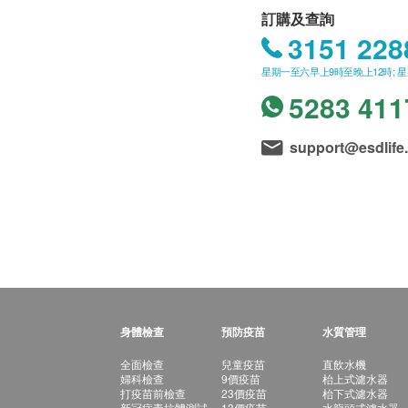
訂購及查詢
3151 228
星期一至六早上9時至晚上12時; 
5283 411
support@esdlife
身體檢查
預防疫苗
水質管理
全面檢查
兒童疫苗
直飲水機
婦科檢查
9價疫苗
枱上式濾水器
打疫苗前檢查
23價疫苗
枱下式濾水器
新冠病毒抗體測試
13價疫苗
水龍頭式濾水器