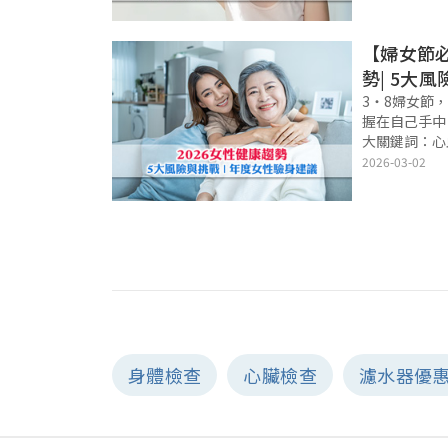
成因是什麼？
上紅斑狼瘡壽
【婦女節必
勢| 5大
建議
3‧8婦女節
握在自己手中
大關鍵詞：心
身心整合預防
2026-03-02
險與挑戰，並
前部署體檢計劃！
身體檢查
心臟檢查
濾水器優