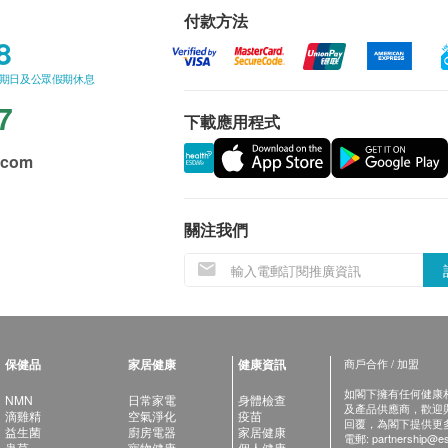
付款方法
8
星期日及公眾假期休息
7
下載應用程式
.com
關注我們
保健品
家居健康
健康資訊
商戶合作 / 加盟
如閣下擁有任何健康相關
NMN
日常家電
身體檢查
及產品供應商，歡迎與健
滴雞精
空氣淨化
疫苗
回覆，為閣下提供更
益生菌
廚房電器
家居健康
電郵:
partnership@es
蟲草
寵物健康
個人健康