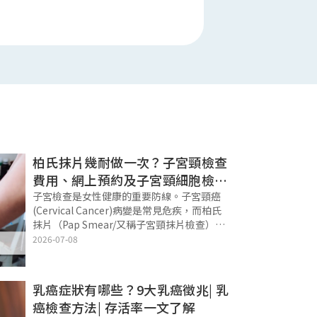
柏氏抹片幾耐做一次？子宮頸檢查
費用、網上預約及子宮頸細胞檢查
建議
子宮檢查是女性健康的重要防線。子宮頸癌
(Cervical Cancer)病變是常見危疾，而柏氏
抹片（Pap Smear/又稱子宮頸抹片檢查）是
檢驗子宮頸細胞檢查的快捷有效方法。你是否
2026-07-08
知道子宮頸檢查應幾耐做一次？本文將為你解
構子宮抹片檢查流程
乳癌症狀有哪些？9大乳癌徵兆| 乳
癌檢查方法| 存活率一文了解