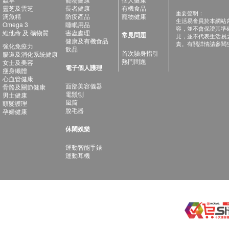
靈芝及雲芝
長者健康
有機食品
重要聲明：
滴魚精
防疫產品
寵物健康
生活易會員於本網站
Omega 3
睡眠用品
容，並不會保證其準
維他命 及 礦物質
害蟲處理
常見問題
見，並不代表生活易
健康及有機食品
責。有關詳情請參閱
強化免疫力
飲品
首次驗身指引
腸道及消化系統健康
熱門問題
女士及美容
電子個人護理
瘦身纖體
心血管健康
面部美容儀器
骨骼及關節健康
電鬚刨
男士健康
風筒
頭髮護理
脫毛器
孕婦健康
休閑娛樂
運動智能手錶
運動耳機