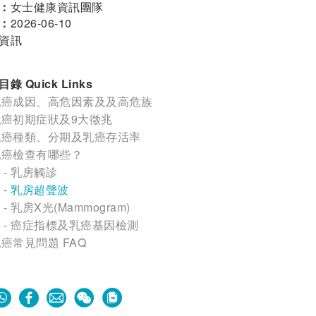
：
女士健康資訊團隊
：
2026-06-10
資訊
錄 Quick Links
乳癌成因、高危因素及及高危族
乳癌初期症狀及9大徵兆
乳癌種類、分期及乳癌存活率
乳癌檢查有哪些？
- 乳房觸診
- 乳房超聲波
- 乳房X光(Mammogram)
- 癌症指標及乳癌基因檢測
癌常見問題 FAQ