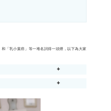
」和「乳小葉癌」等一堆名詞得一頭煙，以下為大家