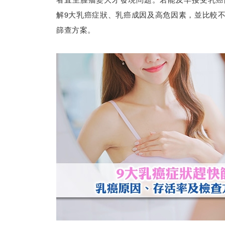
解9大乳癌症狀、乳癌成因及高危因素，並比較
篩查方案。