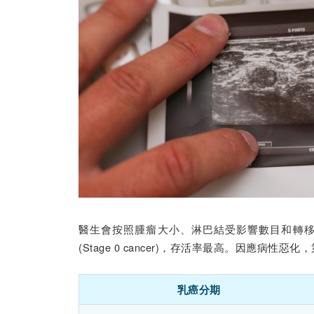
醫生會按照腫瘤大小、淋巴結受影響數目和轉移跡象
(Stage 0 cancer)，存活率最高。因應病性
乳癌分期