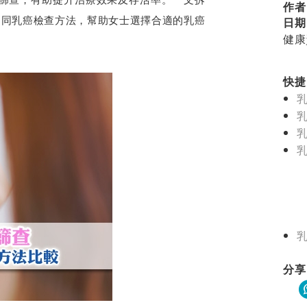
作者
不同乳癌檢查方法，幫助女士選擇合適的乳癌
日期
健康
快捷目
乳
分享