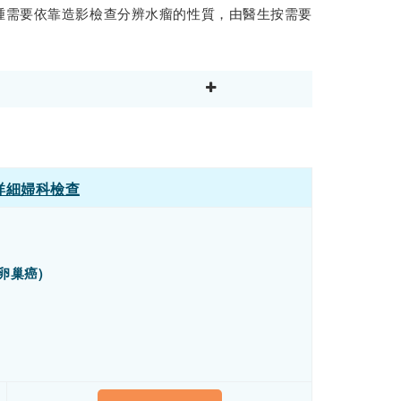
腫需要依靠造影檢查分辨水瘤的性質，由醫生按需要
詳細婦科檢查
卵巢癌)