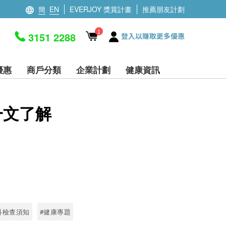
簡
EN
EVERJOY 獎賞計畫
推薦朋友計劃
1
3151 2288
登入以賺取更多優惠
優惠
商戶分類
企業計劃
健康資訊
一文了解
科檢查須知
#健康專題