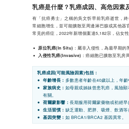
乳癌是什麼？乳癌成因、高危因素
有「抗癌勇士」之稱的吳文忻早前乳癌逝世，終年51歲
常細胞增生，並可能擴散至周邊淋巴腺或其他器
常見的癌症，2022年新增個案達5,182宗，佔女
：屬非入侵性，為最早期的
原位乳癌(In Situ)
：癌細胞已擴散至乳房
入侵性乳癌(Invasive)
乳癌成因(可能風險因素)包括：
多數患者年齡在40歲以上，年齡
年齡增長：
如母親或姊妹曾患乳癌，風險顯著
家族病史：
有關。
長期服用荷爾蒙藥物或初經早(1
荷爾蒙影響：
缺乏運動、肥胖、吸煙、飲酒等
生活習慣：
如 BRCA1/BRCA2 基因異常。
基因突變：