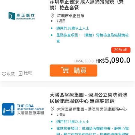
深圳卓正醫療 成人無痛胃腸鏡（雙
鏡）檢查套餐
深圳市卓正醫療
|
7項目
適用於18歲以上人士
重點檢查項目：（雙鏡）胃鏡檢查及結腸鏡檢
查
20% off
5,090.0
HK$
HK$
6,360.0
購買
比較
收藏
大灣區醫療集團 - 深圳公立醫院港澳
居民健康服務中心 無痛腸胃鏡
大灣區醫療集團 - 港澳居民健康服務中心
|
6項目
適用於14嵗以上人士
重點檢查項目：胃和肠內窺鏡檢查、靜態心電
圖、醫生術前及術後診症、檢查後復蘇及觀察