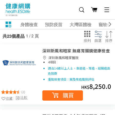
身體檢查
預防疫苗
大灣區體檢
寵物健
1 / 2 頁
共23個產品
排列
篩選
排序
深圳新風和睦家 無痛胃腸鏡健康檢查
深圳新風和睦家醫院
|
4項目
適合14歲以上人士，食道癌、胃癌、結腸癌高
危險群
重點檢查項目：腸及胃癌風險評估
8,250.0
HK$
(2)
購買
比較
收藏