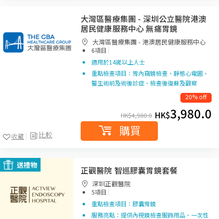
大灣區醫療集團 - 深圳公立醫院港澳
居民健康服務中心 無痛胃鏡
大灣區醫療集團 - 港澳居民健康服務中心
|
6項目
適用於14嵗以上人士
重點檢查項目：胃內窺鏡檢查、靜態心電圖、
醫生術前及術後診症、檢查後復蘇及觀察
20% off
3,980.0
HK$
HK$
4,980.0
購買
比較
收藏
送禮物
正觀醫院 智巡膠囊胃鏡套餐
深圳正觀醫院
|
5項目
重點檢查項目：膠囊胃鏡
服務亮點：提供內視鏡檢查服飾用品、一次性