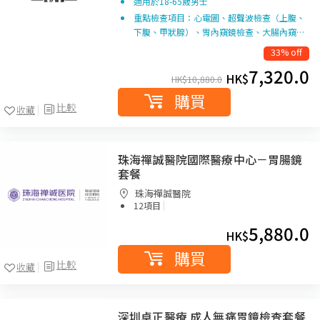
適用於18-65歲男士
重點檢查項目：心電圖、超聲波檢查（上腹、
下腹、甲狀腺）、胃內窺鏡檢查、大腸內窺…
33% off
7,320.0
HK$
HK$
10,880.0
購買
比較
收藏
珠海禪誠醫院國際醫療中心－胃腸鏡
套餐
珠海禪誠醫院
|
12項目
5,880.0
HK$
購買
比較
收藏
深圳卓正醫療 成人無痛胃鏡檢查套餐