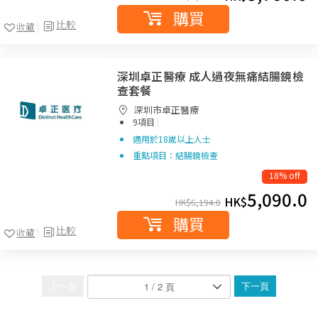
購買
比較
收藏
深圳卓正醫療 成人過夜無痛結腸鏡檢
查套餐
深圳市卓正醫療
|
9項目
適用於18嵗以上人士
重點項目：結腸鏡檢查
18% off
5,090.0
HK$
HK$
6,194.0
購買
比較
收藏
上一頁
下一頁