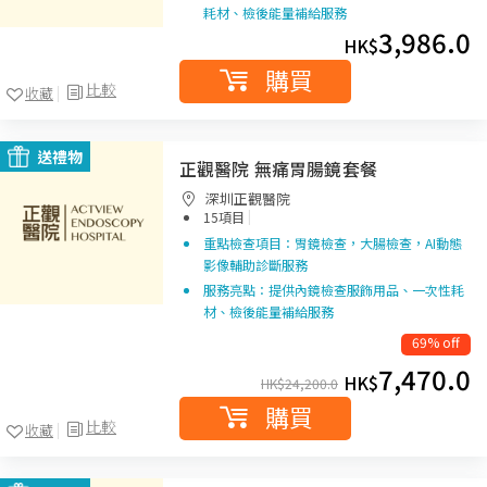
耗材、檢後能量補給服務
3,986.0
HK$
購買
比較
收藏
送禮物
正觀醫院 無痛胃腸鏡套餐
深圳正觀醫院
|
15項目
重點檢查項目：胃鏡檢查，大腸檢查，AI動態
影像輔助診斷服務
服務亮點：提供內鏡檢查服飾用品、一次性耗
材、檢後能量補給服務
69% off
7,470.0
HK$
HK$
24,200.0
購買
比較
收藏