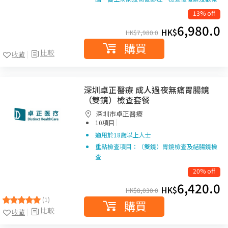
13% off
6,980.0
HK$
HK$
7,980.0
購買
比較
收藏
深圳卓正醫療 成人過夜無痛胃腸鏡
（雙鏡）檢查套餐
深圳市卓正醫療
|
10項目
適用於18歲以上人士
重點檢查項目：（雙鏡）胃鏡檢查及結腸鏡檢
查
20% off
6,420.0
HK$
HK$
8,030.0
(1)
購買
比較
收藏