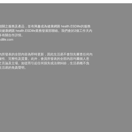
之服務及產品，並有興趣成為健康網購 health.ESDlife的服務
康網購 health.ESDlife業務發展部聯絡。我們會於2個工作天內
多有關合作詳情。
dlife.com
內所發表的全部內容為即時更新，因此生活易不會預先審查任何內
確性、完整性及質量。此外，會員所發表的全部內容均屬個人意
之言論及立場。如從而引起任何損失或法律糾紛，生活易概不負
生活易的免責聲明。