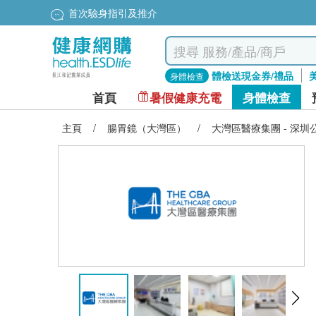
首次驗身指引及推介
體檢送現金券/禮品
身體檢查
首頁
暑假健康充電
身體檢查
主頁
/
腸胃鏡（大灣區）
/
大灣區醫療集團 - 深