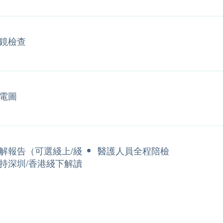
鏡檢查
電圖
解報告（可選綫上/綫
醫護人員全程陪檢
持深圳/香港綫下解讀