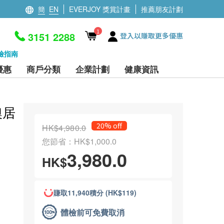
簡
EN
EVERJOY 獎賞計畫
推薦朋友計劃
1
3151 2288
登入以賺取更多優惠
檢指南
優惠
商戶分類
企業計劃
健康資訊
澳居
20% off
HK$4,980.0
您節省：HK$1,000.0
3,980.0
HK$
賺取11,940積分 (HK$119)
體檢前可免費取消