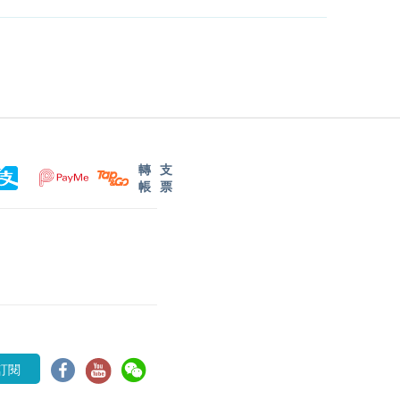
轉
支
帳
票
訂閱