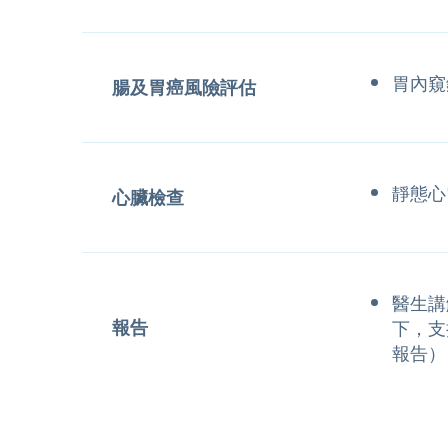
胃內窺
腸及胃癌風險評估
靜態心
心臟檢查
醫生講
報告
下，支
報告）