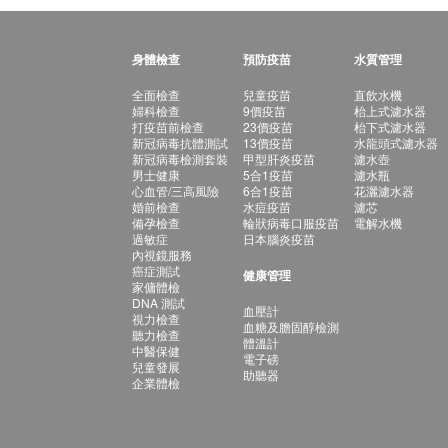
身體檢查
預防疫苗
水質管理
全面檢查
兒童疫苗
直飲水機
婦科檢查
9價疫苗
枱上式濾水器
打疫苗前檢查
23價疫苗
枱下式濾水器
新冠病毒抗體測試
13價疫苗
水龍頭式濾水器
新冠病毒檢測套裝
甲型肝炎疫苗
濾水壺
男士健康
5合1疫苗
濾水瓶
心血管/三高風險
6合1疫苗
花灑濾水器
婚前檢查
水痘疫苗
濾芯
備孕檢查
輪狀病毒口服疫苗
電解水機
過敏症
日本腦炎疫苗
內視鏡服務
癌症測試
健康管理
家傭體檢
DNA 測試
血壓計
視力檢查
血糖及膽固醇檢測
聽力檢查
體溫計
中醫保健
電子磅
兒童發展
助聽器
企業體檢