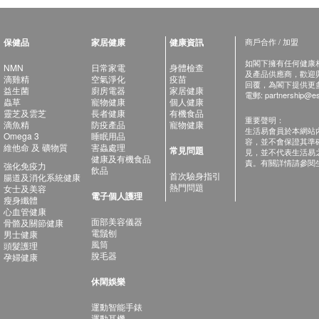
保健品
家居健康
健康資訊
商戶合作 / 加盟
如閣下擁有任何健康相關
NMN
日常家電
身體檢查
及產品供應商，歡迎與健
滴雞精
空氣淨化
疫苗
回覆，為閣下提供更
益生菌
廚房電器
家居健康
電郵:
partnership@es
蟲草
寵物健康
個人健康
靈芝及雲芝
長者健康
有機食品
重要聲明：
滴魚精
防疫產品
寵物健康
生活易會員於本網站
Omega 3
睡眠用品
容，並不會保證其準
維他命 及 礦物質
害蟲處理
常見問題
見，並不代表生活易
健康及有機食品
責。有關詳情請參閱
強化免疫力
飲品
首次驗身指引
腸道及消化系統健康
熱門問題
女士及美容
電子個人護理
瘦身纖體
心血管健康
面部美容儀器
骨骼及關節健康
電鬚刨
男士健康
風筒
頭髮護理
脫毛器
孕婦健康
休閑娛樂
運動智能手錶
運動耳機