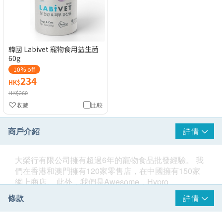
韓國 Labivet 寵物食用益生菌
60g
10% off
234
HK$
HK$260
收藏
比較
商戶介紹
詳情
大榮行有限公司擁有超過6年的寵物食品批發經驗。 我
們在香港和澳門擁有120家零售店，在中國擁有150家
網上商店。 此外，我們是Awesome，Hypro
Premium，Labivet等其他品牌的獨家代理商。
條款
詳情