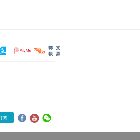
轉
支
帳
票
訂閱