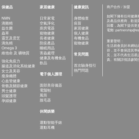
保健品
家居健康
健康資訊
商戶合作 / 加盟
如閣下擁有任何健康相關
NMN
日常家電
身體檢查
及產品供應商，歡迎與健
滴雞精
空氣淨化
疫苗
回覆，為閣下提供更
益生菌
廚房電器
家居健康
電郵:
partnership@es
蟲草
寵物健康
個人健康
靈芝及雲芝
長者健康
有機食品
重要聲明：
滴魚精
防疫產品
寵物健康
生活易會員於本網站
Omega 3
睡眠用品
容，並不會保證其準
維他命 及 礦物質
害蟲處理
常見問題
見，並不代表生活易
健康及有機食品
責。有關詳情請參閱
強化免疫力
飲品
首次驗身指引
腸道及消化系統健康
熱門問題
女士及美容
電子個人護理
瘦身纖體
心血管健康
面部美容儀器
骨骼及關節健康
電鬚刨
男士健康
風筒
頭髮護理
脫毛器
孕婦健康
休閑娛樂
運動智能手錶
運動耳機