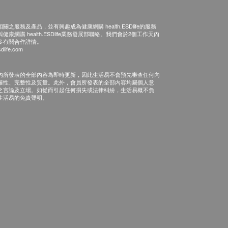
之服務及產品，並有興趣成為健康網購 health.ESDlife的服務
康網購 health.ESDlife業務發展部聯絡。我們會於2個工作天內
多有關合作詳情。
dlife.com
內所發表的全部內容為即時更新，因此生活易不會預先審查任何內
確性、完整性及質量。此外，會員所發表的全部內容均屬個人意
之言論及立場。如從而引起任何損失或法律糾紛，生活易概不負
生活易的免責聲明。