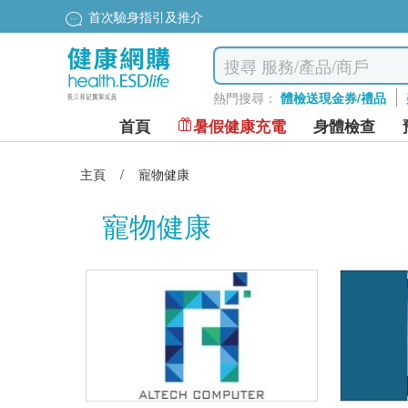
首次驗身指引及推介
熱門搜尋：
體檢送現金券/禮品
首頁
暑假健康充電
身體檢查
主頁
/
寵物健康
寵物健康