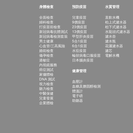
身體檢查
預防疫苗
水質管理
全面檢查
兒童疫苗
直飲水機
婦科檢查
9價疫苗
枱上式濾水器
打疫苗前檢查
23價疫苗
枱下式濾水器
新冠病毒抗體測試
13價疫苗
水龍頭式濾水器
新冠病毒檢測套裝
甲型肝炎疫苗
濾水壺
男士健康
5合1疫苗
濾水瓶
心血管/三高風險
6合1疫苗
花灑濾水器
婚前檢查
水痘疫苗
濾芯
備孕檢查
輪狀病毒口服疫苗
電解水機
過敏症
日本腦炎疫苗
內視鏡服務
癌症測試
健康管理
家傭體檢
DNA 測試
血壓計
視力檢查
血糖及膽固醇檢測
聽力檢查
體溫計
中醫保健
電子磅
兒童發展
助聽器
企業體檢