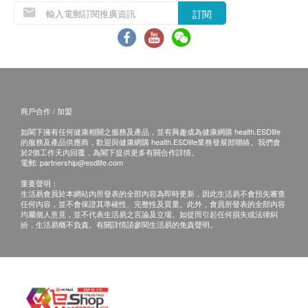
偏遠地區需收取附加費:
訂閱
東涌、機場及馬灣 HK$150
愉景灣 HK$250
代理商不提供送貨服務到島嶼地區，如南丫島、長洲及
邊境禁區等。只可相約到中環碼頭或禁區外交收。
貨車不能到達之地點,代理商需額外收費(如送貨地點距
離停車位多於100公尺，每50公尺收$50)
如送貨地點沒有升降機而需步行樓梯搬運上樓,首3級樓
商戶合作 / 加盟
梯豁免收費，代理商將收取搬運費為每層 HK$50。(步
如閣下擁有任何健康相關之服務及產品，並有興趣成為健康網購 health.ESDlife
行15級或以下當壹層計算。)
的服務及產品供應商，歡迎與健康網購 health.ESDlife業務發展部聯絡。我們會
我們將於確定訂單後3-7個工作天內安排發貨。
於2個工作天內回覆，為閣下提供更多有關合作詳情。
電郵:
partnership@esdlife.com
送貨時間為星期一至五上午 11 時至下午 6 時，(星期六
/ 日 及公眾假期除外)
重要聲明：
生活易會員於本網站內所發表的全部內容為即時更新，因此生活易不會預先審查
不排除運送時間會因節日而有所影響。當八號烈風訊號
任何內容，並不會保證其準確性、完整性及質量。此外，會員所發表的全部內容
懸掛或黑色暴雨警告生效時，送貨服務時間將會延遲。
均屬個人意見，並不代表生活易之言論及立場。如從而引起任何損失或法律糾
紛，生活易概不負責。有關詳情請參閱生活易的免責聲明。
所有訂單須視乎相關貨品的供應情況再作最後確認。倘
若健康網購health.ESDlife未能提供任何訂單上的貨
品，健康網購health.ESDlife有權拒絕接受該訂單，並
且會於送貨前透過電話或電郵通知顧客再作安排。
退換條款：