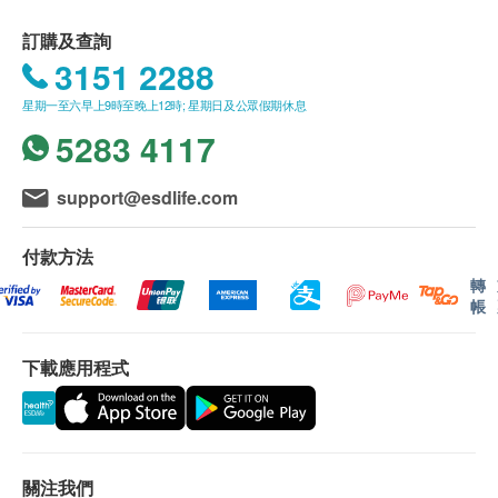
購health.ESDlife保留最終決議權。
訂購及查詢
產品保養：
3151 2288
由購買日期計，提供一年香港本地保養和維修。
星期一至六早上9時至晚上12時; 星期日及公眾假期休息
請出示經銷商發出的發票或收據
該產品保養服務包括在保養期內正常使用情況下之零件
5283 4117
故障
保養服務不包括意外、人為損毀、跌撞、不正當之安裝
support@esdlife.com
或操作所造成之損壞
保養公司: Altech Computer System Limited
付款方法
保養地址:九龍荔枝角瓊林街93號龍翔工業大廈7樓C室
聯絡電話 :（852）3628-3377
轉
帳
辨公時間︰
星期一至五︰9:00 - 17:00 (午膳時間︰ 13:00 - 14:00)
星期六、日及公眾假期休息
下載應用程式
送貨條款：
購買 Altech Computer System Ltd 產品總額滿
HK$500，即可享本地免費送貨服務。賬單總額未滿
HK$500需附加HK$50運費。
關注我們