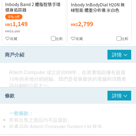
Inbody Band 2 體脂智慧手環
Inbody InBodyDial H20N 無
健身追踪器
線智能 體重分析儀 米白色
8% off
1,149
2,799
HK$
HK$
HK$1,250
收藏
比較
收藏
比較
商戶介紹
詳情
Altech Computer 成立於2008年，在港澳地區擁有超過
10年的本地分銷經驗。我們是發展最快的電腦和消費產
品分銷的公司之一。
條款
詳情
我們代理國際知名品牌Razer、Qnap、BenQ等優質產
品，同時亦代理智能寵物品牌HHOLOVE和體脂分析品
牌Inbody。
一般條款：
所有出售之貨品均不設退款。
此產品由 Altech Computer System Ltd 提供。
如有任何爭議，Altech Computer System Ltd 及 健康網