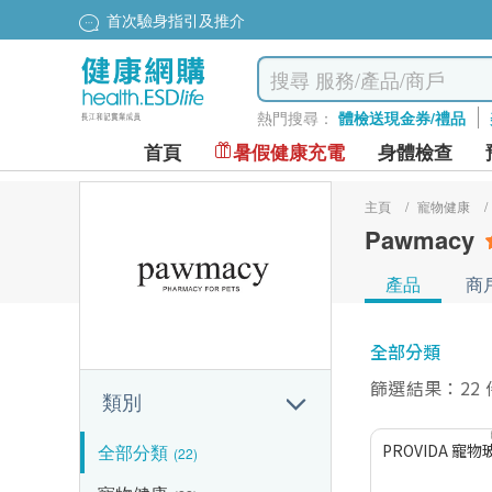
首次驗身指引及推介
熱門搜尋：
體檢送現金券/禮品
首頁
暑假健康充電
身體檢查
主頁
/
寵物健康
/
Pawmacy
產品
商
全部分類
篩選結果：22
類別
全部分類
PROVI
(22)