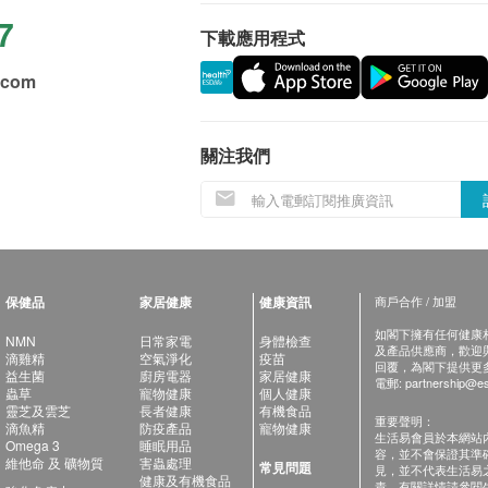
7
下載應用程式
.com
關注我們
保健品
家居健康
健康資訊
商戶合作 / 加盟
如閣下擁有任何健康相關
NMN
日常家電
身體檢查
及產品供應商，歡迎與健
滴雞精
空氣淨化
疫苗
回覆，為閣下提供更
益生菌
廚房電器
家居健康
電郵:
partnership@es
蟲草
寵物健康
個人健康
靈芝及雲芝
長者健康
有機食品
重要聲明：
滴魚精
防疫產品
寵物健康
生活易會員於本網站
Omega 3
睡眠用品
容，並不會保證其準
維他命 及 礦物質
害蟲處理
常見問題
見，並不代表生活易
健康及有機食品
責。有關詳情請參閱