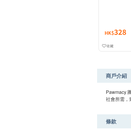
328
HK$
收藏
商戶介紹
Pawma
社會所需，
條款