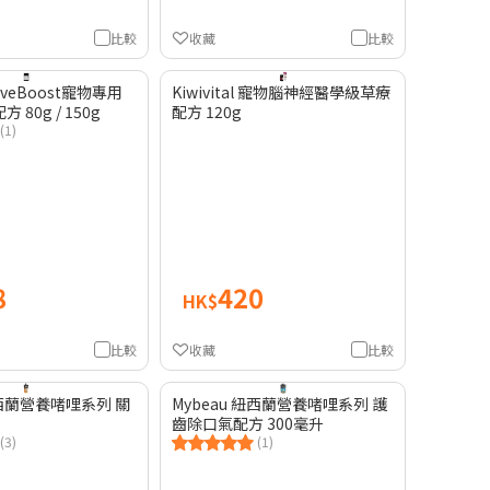
比較
收藏
比較
 OliveBoost寵物專用
Kiwivital 寵物腦神經醫學級草療
80g / 150g
配方 120g
(1)
8
420
HK$
比較
收藏
比較
紐西蘭營養啫哩系列 關
Mybeau 紐西蘭營養啫哩系列 護
齒除口氣配方 300毫升
(3)
(1)