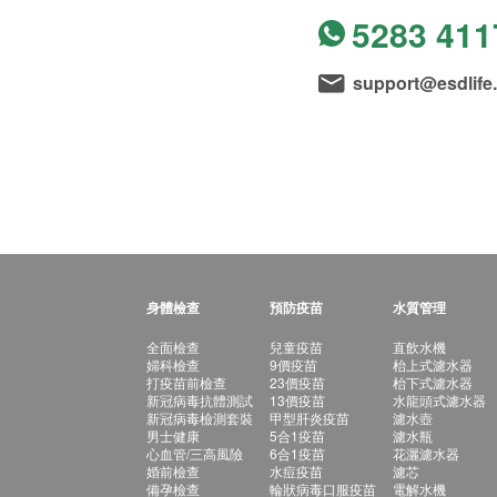
5283 411
support@esdlife
身體檢查
預防疫苗
水質管理
全面檢查
兒童疫苗
直飲水機
婦科檢查
9價疫苗
枱上式濾水器
打疫苗前檢查
23價疫苗
枱下式濾水器
新冠病毒抗體測試
13價疫苗
水龍頭式濾水器
新冠病毒檢測套裝
甲型肝炎疫苗
濾水壺
男士健康
5合1疫苗
濾水瓶
心血管/三高風險
6合1疫苗
花灑濾水器
婚前檢查
水痘疫苗
濾芯
備孕檢查
輪狀病毒口服疫苗
電解水機