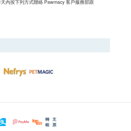
按下列方式聯絡 Pawmacy 客戶服務部跟
轉
支
帳
票