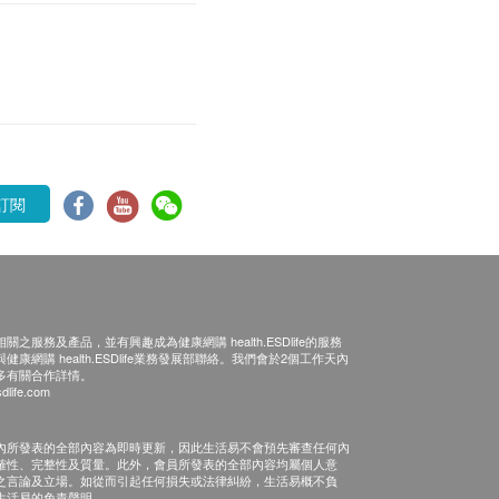
訂閱
之服務及產品，並有興趣成為健康網購 health.ESDlife的服務
康網購 health.ESDlife業務發展部聯絡。我們會於2個工作天內
多有關合作詳情。
dlife.com
內所發表的全部內容為即時更新，因此生活易不會預先審查任何內
確性、完整性及質量。此外，會員所發表的全部內容均屬個人意
之言論及立場。如從而引起任何損失或法律糾紛，生活易概不負
生活易的免責聲明。