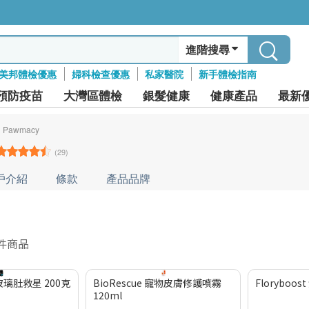
進階搜尋
美邦體檢優惠
婦科檢查優惠
私家醫院
新手體檢指南
預防疫苗
大灣區體檢
銀髮健康
健康產品
最新
Pawmacy
(29)
戶介紹
條款
產品品牌
 件商品
DA 寵物玻璃肚救星 200克
BioRescue 寵物皮膚修護噴霧
Floryboo
120ml