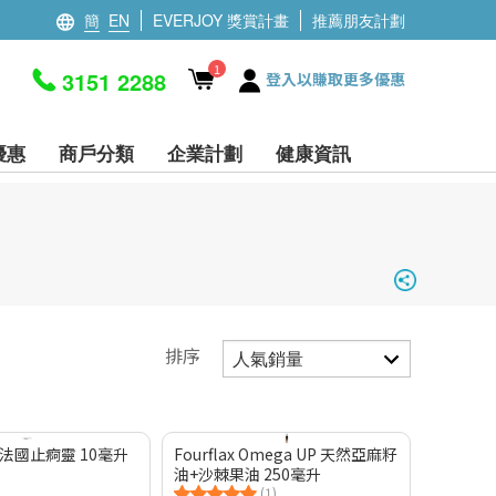
簡
EN
EVERJOY 獎賞計畫
推薦朋友計劃
1
3151 2288
登入以賺取更多優惠
優惠
商戶分類
企業計劃
健康資訊
排序
st 法國止痾靈 10毫升
Fourflax Omega UP 天然亞麻籽
油+沙棘果油 250毫升
(1)