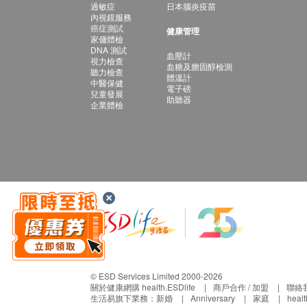
過敏症
日本腦炎疫苗
內視鏡服務
癌症測試
健康管理
家傭體檢
DNA 測試
血壓計
視力檢查
血糖及膽固醇檢測
聽力檢查
體溫計
中醫保健
電子磅
兒童發展
助聽器
企業體檢
© ESD Services Limited 2000-2026
關於健康網購 health.ESDlife
商戶合作 / 加盟
聯絡
生活易旗下業務：
新婚
Anniversary
家庭
heal