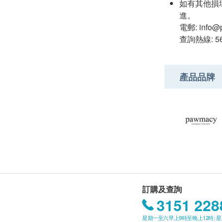
如有其他損
進。
電郵: info@
查詢熱線: 56
產品品牌
訂購及查詢
3151 228
星期一至六早上9時至晚上12時; 