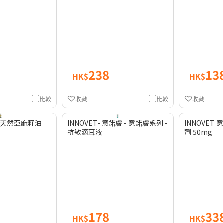
238
13
HK$
HK$
比較
收藏
比較
收藏
紐西蘭天然亞麻籽油
INNOVET- 意諾膚 - 意諾膚系列 -
INNOVET 
抗敏滴耳液
劑 50mg
178
33
HK$
HK$