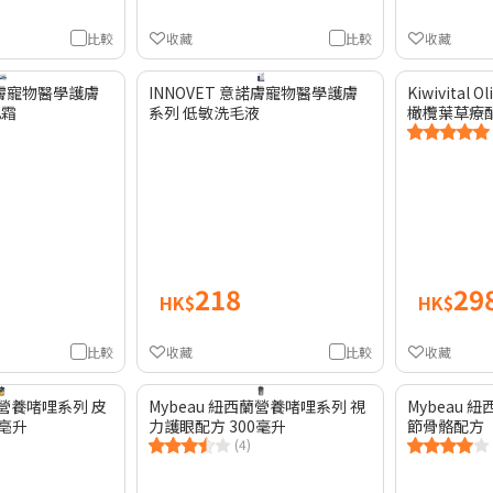
比較
收藏
比較
收藏
意諾膚寵物醫學護膚
INNOVET 意諾膚寵物醫學護膚
Kiwivital
乳霜
系列 低敏洗毛液
橄欖葉草療配方 
218
29
HK$
HK$
比較
收藏
比較
收藏
蘭營養啫哩系列 皮
Mybeau 紐西蘭營養啫哩系列 視
Mybeau 
0亳升
力護眼配方 300毫升
節骨骼配方
(4)