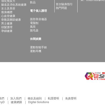
強化免疫力
飲品
首次驗身指引
腸道及消化系統健康
熱門問題
女士及美容
電子個人護理
瘦身纖體
心血管健康
面部美容儀器
骨骼及關節健康
電鬚刨
男士健康
風筒
頭髮護理
脫毛器
孕婦健康
休閑娛樂
運動智能手錶
運動耳機
我們
加入我們
條款及細則
私隱聲明
免責聲明
thyD
健康網購
Digital Solutions