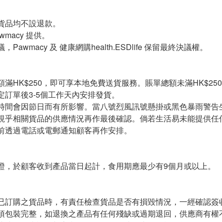
貨品均不設退款。
wmacy 提供。
Pawmacy 及 健康網購health.ESDlife 保留最終決議權。
滿HK$250，即可享本地免費送貨服務。賬單總額未滿HK$250
定訂單後3-5個工作天內安排發貨。
時間會因節日而有所影響。當八號烈風訊號懸掛或黑色暴雨警告
視乎相關貨品的供應情況再作最後確認。倘若生活易未能提供任
前透過電話或電郵通知顧客再作安排。
證，於顧客收到產品當日起計，食用期應最少有9個月或以上。
已訂購之貨品時，有責任檢查貨品是否有損毀情況，一經確認簽
須包裝完整，如退換之產品有任何殘缺或過期退回，供應商有權