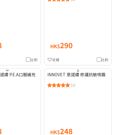
8
290
HK$
比較
收藏
比較
意諾膚 P.E.A口服補充
INNOVET 意諾膚 修護抗敏噴霧
(1)
8
248
HK$