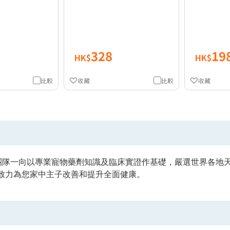
328
19
HK$
HK$
比較
收藏
比較
收藏
cy 團隊一向以專業寵物藥劑知識及臨床實證作基礎，嚴選世界各
致力為您家中主子改善和提升全面健康。