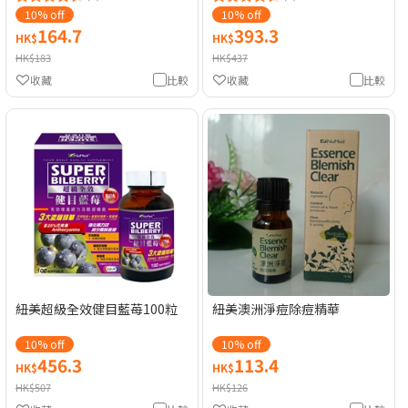
10% off
10% off
164.7
393.3
HK$
HK$
HK$183
HK$437
收藏
比較
收藏
比較
紐美超級全效健目藍苺100粒
紐美澳洲淨痘除痘精華
10% off
10% off
456.3
113.4
HK$
HK$
HK$507
HK$126