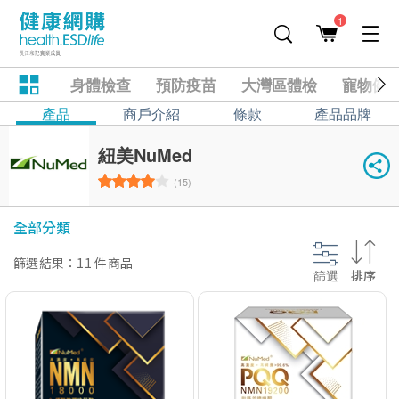
1
身體檢查
預防疫苗
大灣區體檢
寵物健
產品
商戶介紹
條款
產品品牌
紐美NuMed
(15)
全部分類
篩選結果：11 件商品
篩選
排序