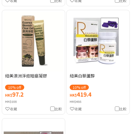
收藏
比較
收藏
比較
紐美澳洲淨痘暗瘡凝膠
紐美白藜蘆醇
10% off
10% off
97.2
419.4
HK$
HK$
HK$108
HK$466
收藏
比較
收藏
比較