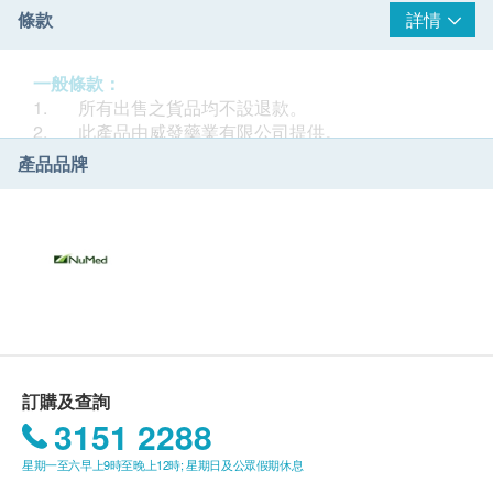
條款
詳情
一般條款：
1. 所有出售之貨品均不設退款。
2. 此產品由威發藥業有限公司提供。
3. 如有任何爭議，威發藥業有限公司及健康網購
產品品牌
health.ESDlife保留最終決議權。
送貨條款：
1. 每張訂單購買古寶, 紐美, 澳洲淨痘, 佳力等品牌產
品總額滿HK$300，即可享香港本地免費送貨服務（不
包括需入倉等附加費）。每張訂單賬單總額未滿
HK$300需附加HK$30運費。(該費用並不包括任何運輸
附加費)。
2. 我們將於確定訂單後3-5個工作天內安排發貨。
3. 不排除運送時間會因節日而有所影響。當八號烈
訂購及查詢
風訊號懸掛或黑色暴雨警告生效時，送貨服務時間將會
3151 2288
延遲。
星期一至六早上9時至晚上12時; 星期日及公眾假期休息
4. 所有訂單須視乎相關貨品的供應情況再作最後確