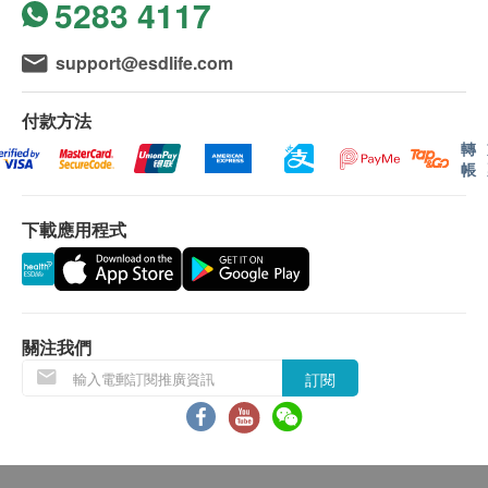
認。倘若健康網購health.ESDlife未能提供任何訂單上
5283 4117
的貨品，健康網購health.ESDlife有權拒絕接受該訂
單，並且會於送貨前透過電話或電郵通知顧客再作安
support@esdlife.com
排。
付款方法
保證：
1. 貨品質量保證，於顧客收到產品當日起計，食用
轉
期應最少有6個月或以上。
帳
退換條款：
下載應用程式
1. 當顧客收取已訂購之貨品時，有責任檢查貨品是
否有損毀情況，一經確認簽收，恕不接受退換。
2. 退換產品必須包裝完整，如退換之產品有任何殘
缺或過期退回，供應商有權不受理。
3. 如有其他損壞或遺漏查詢，顧客必須保留有效收
關注我們
據正本，並於送貨後3個工作天內按下列方式聯絡健康
訂閱
網購health.ESDlife客戶服務部跟進。
電郵: support@esdlife.com / 健康網購health.ESDlife客
服熱線: (852) 3151-2288