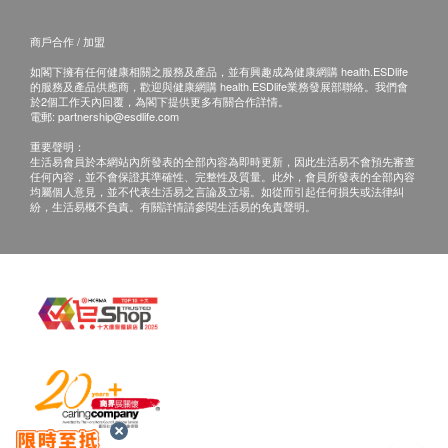
商戶合作 / 加盟
如閣下擁有任何健康相關之服務及產品，並有興趣成為健康網購 health.ESDlife
的服務及產品供應商，歡迎與健康網購 health.ESDlife業務發展部聯絡。我們會
於2個工作天內回覆，為閣下提供更多有關合作詳情。
電郵:
partnership@esdlife.com
重要聲明：
生活易會員於本網站內所發表的全部內容為即時更新，因此生活易不會預先審查
任何內容，並不會保證其準確性、完整性及質量。此外，會員所發表的全部內容
均屬個人意見，並不代表生活易之言論及立場。如從而引起任何損失或法律糾
紛，生活易概不負責。有關詳情請參閱生活易的免責聲明。