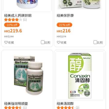
紐美成人鈣鎂鋅銅
紐美保肝康
(1)
10% off
21% off
219.6
216
HK$
HK$
HK$244
HK$274
收藏
比較
收藏
比較
紐美強效喘順靈
紐美清固醇
(1)
(2)