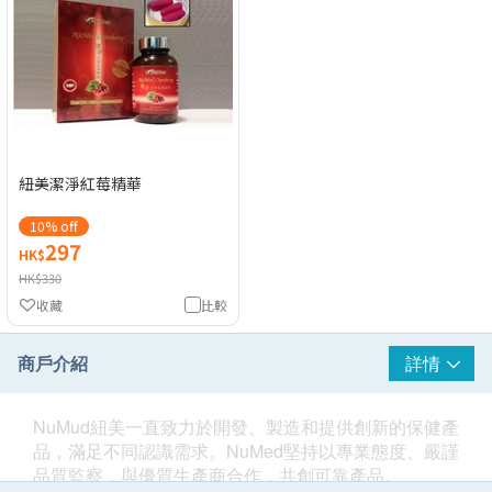
紐美潔淨紅莓精華
10% off
297
HK$
HK$330
收藏
比較
商戶介紹
詳情
NuMud紐美一直致力於開發、製造和提供創新的保健產
品，滿足不同認識需求。NuMed堅持以專業態度、嚴謹
品質監察，與優質生產商合作，共創可靠產品。