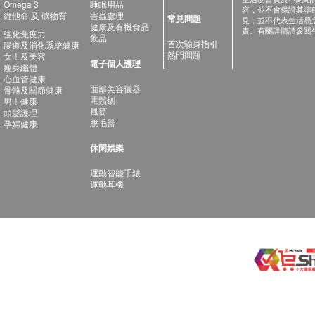
Omega 3
睡眠用品
容，並不會保證其準
維他命 及 礦物質
害蟲處理
常見問題
見，並不代表生活易
健康及有機食品
責。有關詳情請參閱
強化免疫力
飲品
首次驗身指引
腸道及消化系統健康
熱門問題
女士及美容
電子個人護理
瘦身纖體
心血管健康
面部美容儀器
骨骼及關節健康
電鬚刨
男士健康
風筒
頭髮護理
脫毛器
孕婦健康
休閑娛樂
運動智能手錶
運動耳機