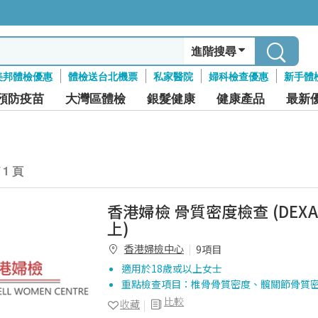
進階搜尋
美邦體檢優惠
體檢送台北機票
私家醫院
婦科檢查優惠
新手體
預防疫苗
大灣區體檢
銀髮健康
健康產品
最新
/ 1 頁
香港婦檢 骨質密度檢查 (DEXA)
上)
香港婦檢中心
9項目
適用於18歲或以上女士
重點檢查項目：椎骨骨質密度、髖關節骨質
比較
收藏