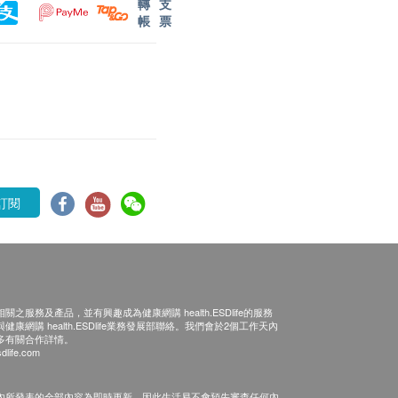
轉
支
帳
票
訂閱
之服務及產品，並有興趣成為健康網購 health.ESDlife的服務
康網購 health.ESDlife業務發展部聯絡。我們會於2個工作天內
多有關合作詳情。
dlife.com
內所發表的全部內容為即時更新，因此生活易不會預先審查任何內