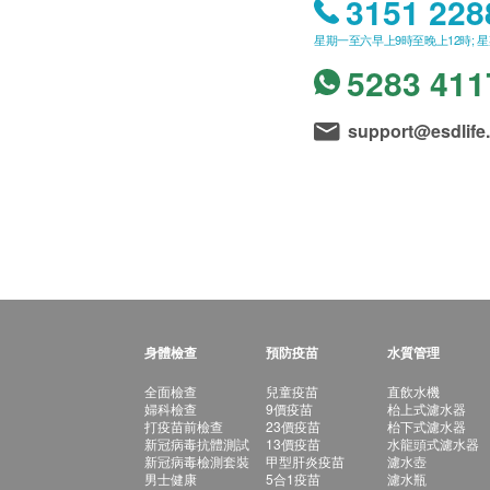
3151 228
星期一至六早上9時至晚上12時; 
5283 411
support@esdlife
身體檢查
預防疫苗
水質管理
全面檢查
兒童疫苗
直飲水機
婦科檢查
9價疫苗
枱上式濾水器
打疫苗前檢查
23價疫苗
枱下式濾水器
新冠病毒抗體測試
13價疫苗
水龍頭式濾水器
新冠病毒檢測套裝
甲型肝炎疫苗
濾水壺
男士健康
5合1疫苗
濾水瓶