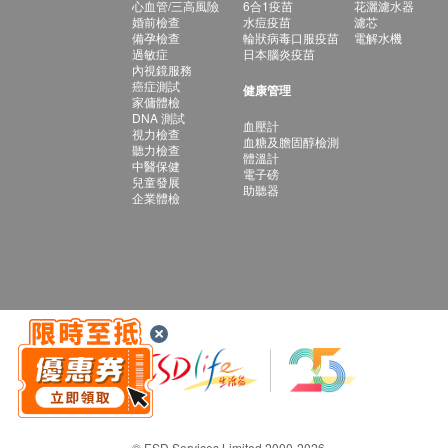
心血管/三高風險
6合1疫苗
花灑濾水器
婚前檢查
水痘疫苗
濾芯
備孕檢查
輪狀病毒口服疫苗
電解水機
過敏症
日本腦炎疫苗
內視鏡服務
癌症測試
健康管理
家傭體檢
DNA 測試
血壓計
視力檢查
血糖及膽固醇檢測
聽力檢查
體溫計
中醫保健
電子磅
兒童發展
助聽器
企業體檢
© ESD Services Limited 2000-2026