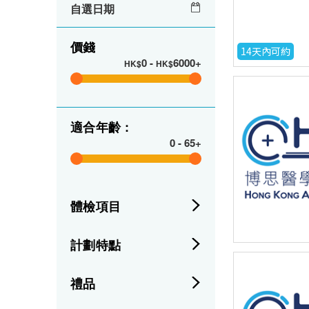
自選日期
價錢
14天內可約
0
-
6000+
HK$
HK$
適合年齡 :
0
-
65+
體檢項目
計劃特點
禮品