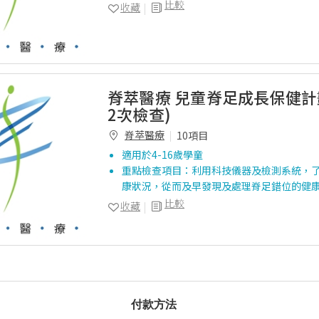
比較
收藏
脊萃醫療 兒童脊足成長保健計劃
2次檢查)
脊萃醫療
10項目
適用於4-16歲學童
重點檢查項目：利用科技儀器及檢測系統，
康狀況，從而及早發現及處理脊足錯位的健康問
比較
收藏
付款方法