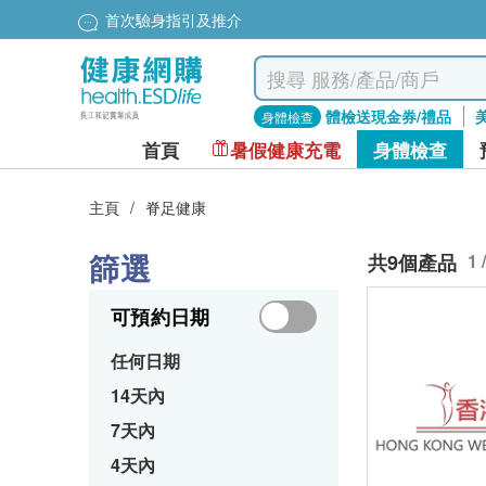
首次驗身指引及推介
體檢送現金券/禮品
身體檢查
首頁
暑假健康充電
身體檢查
主頁
/
脊足健康
篩選
共9個產品
1 
可預約日期
任何日期
14天內
7天內
4天內