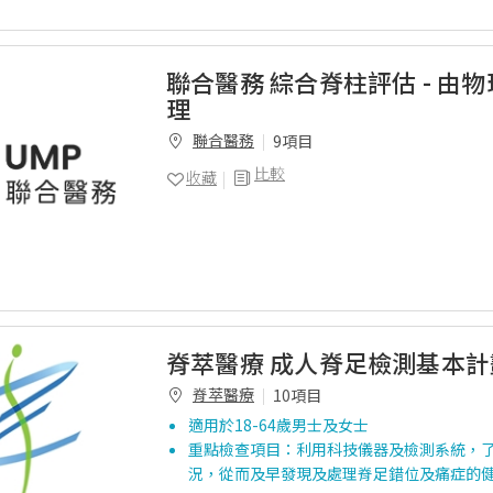
聯合醫務 綜合脊柱評估 - 由
理
聯合醫務
9項目
比較
收藏
脊萃醫療 成人脊足檢測基本計
脊萃醫療
10項目
適用於18-64歲男士及女士
重點檢查項目：利用科技儀器及檢測系統，
況，從而及早發現及處理脊足錯位及痛症的