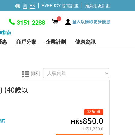
簡
EN
EVERJOY 獎賞計畫
推薦朋友計劃
1
3151 2288
登入以賺取更多優惠
檢指南
優惠
商戶分類
企業計劃
健康資訊
排列
 (40歲以
32% off
850.0
HK$
密度
HK$
1,250.0