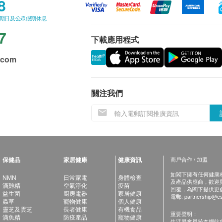
8
星期日及公眾假期休息
7
下載應用程式
.com
關注我們
保健品
家居健康
健康資訊
商戶合作 / 加盟
如閣下擁有任何健康相關
NMN
日常家電
身體檢查
及產品供應商，歡迎與健
滴雞精
空氣淨化
疫苗
回覆，為閣下提供更
益生菌
廚房電器
家居健康
電郵:
partnership@es
蟲草
寵物健康
個人健康
靈芝及雲芝
長者健康
有機食品
重要聲明：
滴魚精
防疫產品
寵物健康
生活易會員於本網站