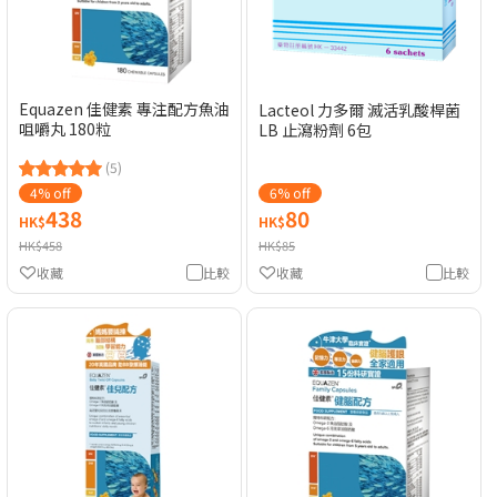
Equazen 佳健素 專注配方魚油
Lacteol 力多爾 滅活乳酸桿菌
咀嚼丸 180粒
LB 止瀉粉劑 6包
(5)
4% off
6% off
438
80
HK$
HK$
HK$458
HK$85
收藏
比較
收藏
比較