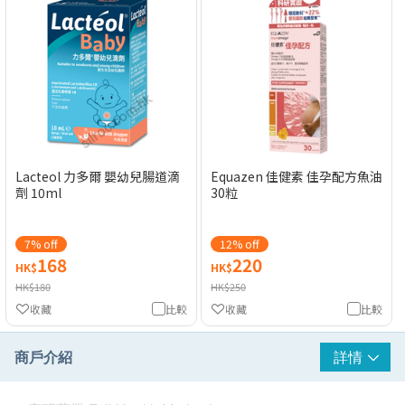
Equazen 佳健素 佳孕配方魚油
Lacteol 力多爾 嬰幼兒腸道滴
30粒
劑 10ml
7% off
12% off
168
220
HK$
HK$
HK$180
HK$250
收藏
比較
收藏
比較
商戶介紹
詳情