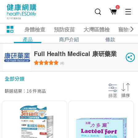
1
身體檢查
預防疫苗
大灣區體檢
寵物健
產品
商戶介紹
條款
Full Health Medical 康研藥業
(6)
全部分類
篩選結果：16 件商品
篩選
排序