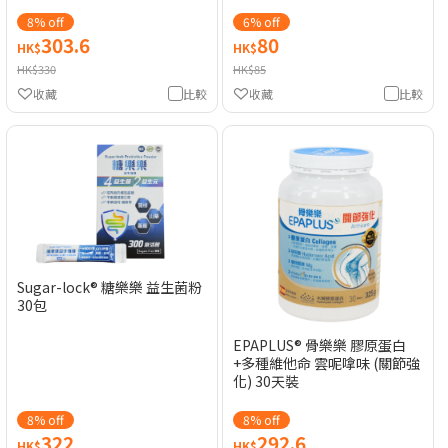
8% off
6% off
303.6
80
HK$
HK$
HK$330
HK$85
收藏
比較
收藏
比較
Sugar-lock® 糖樂樂 益生菌粉
30包
EPAPLUS® 骨樂樂 膠原蛋白
+多種維他命 雲呢嗱味 (關節強
化) 30天裝
8% off
8% off
322
292.6
HK$
HK$