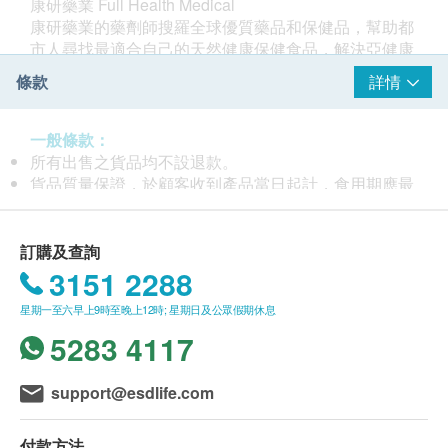
康研藥業 Full Health Medical
康研藥業的藥劑師搜羅全球優質藥品和保健品，幫助都
市人尋找最適合自己的天然健康保健食品，解決亞健康
問題，助你未病先防。
條款
詳情
海外引進品牌包括：法國力多爾滅活益生菌、英國佳健
素魚油、西班牙EPAPLUS骨樂樂膠原蛋白粉、Sugar-
lock糖樂樂益生菌粉、Gastro-lock 胃樂樂益生菌粉等。
一般條款：
所有出售之貨品均不設退款。
貨品質量保證，於顧客收到產品當日起計，食用期應最
少有6個月或以上，特別標示到期日除外
此產品由 Full Health Medical Ltd. 提供。
如有任何爭議，Full Health Medical Ltd. 及 健康網購
訂購及查詢
health.ESDlife保留最終決議權。
3151 2288
星期一至六早上9時至晚上12時; 星期日及公眾假期休息
送貨條款：
購買 Equazen 佳健素 / Lacteol 力多爾 / Yiling 以嶺藥
5283 4117
業 / Epaplus 骨樂樂 產品總額滿HK$500，即可享本地
免費送貨服務。賬單總額未滿HK$500需附加HK$40運
support@esdlife.com
費。
離島及偏遠地區不設上門送貨，只限於順豐智能櫃取
付款方法
件。