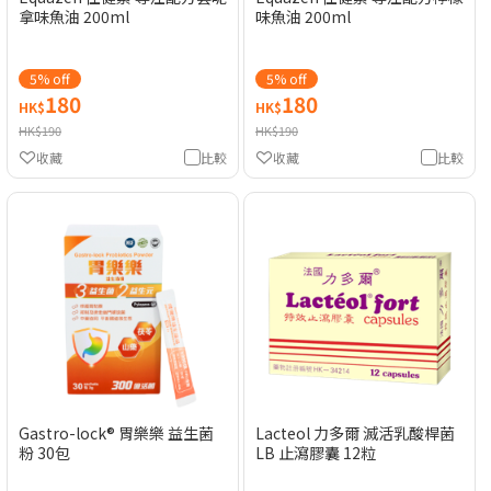
拿味魚油 200ml
味魚油 200ml
5% off
5% off
180
180
HK$
HK$
HK$190
HK$190
收藏
比較
收藏
比較
Gastro-lock® 胃樂樂 益生菌
Lacteol 力多爾 滅活乳酸桿菌
粉 30包
LB 止瀉膠囊 12粒