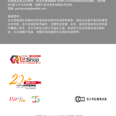
的服務及產品供應商，歡迎與健康網購 health.ESDlife業務發展部聯絡。我們會
於2個工作天內回覆，為閣下提供更多有關合作詳情。
電郵:
partnership@esdlife.com
重要聲明：
生活易會員於本網站內所發表的全部內容為即時更新，因此生活易不會預先審查
任何內容，並不會保證其準確性、完整性及質量。此外，會員所發表的全部內容
均屬個人意見，並不代表生活易之言論及立場。如從而引起任何損失或法律糾
紛，生活易概不負責。有關詳情請參閱生活易的免責聲明。