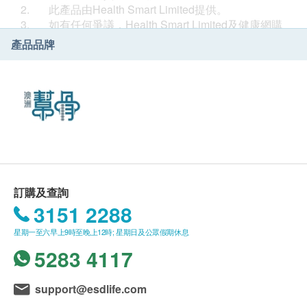
與多間醫院、實驗室和大學緊密合作，融合傳統與現代
2. 此產品由Health Smart Limited提供。
科研，開發最優質的天然草本保健產品，暢銷全球，歷
3. 如有任何爭議，Health Smart Limited及健康網購
史悠久！
health.ESDlife保留最終決議權。
產品品牌
送貨
榮獲功效認證︰
1. 購買維柏健系列、全效TTO茶樹油、澳洲幫骨和
榮獲澳洲治療用品管理局TGA頒授功效認證(認證編號
酸立通產品總額滿HK$500，即可享本地免費送貨服
AUST L 174631)，確認功效全面，舒緩筋肌勞損：
務。賬單總額未滿HK$500需附加HK$40運費。賬單總
獨有成分-低溫酶水解蛋白(HydroPRO)：
額超過HK$1200，即可豁免下例「超重貨品」附加費
‧高效活性︰ 提取自澳洲塔斯曼尼亞(Tasmania)深海三
用。
文魚的獨特部位，分子結構與人體相似，極容易吸收。
超重貨品：如貨品重量超過2千克*，須繳付附加送貨服
‧高效滲透︰ 低溫酶分解技術(Low Temperature
務費用，以每2千克HK$20計算，不足2千克者亦作2千
Enzymolysis)及水解處理把膠原蛋白分解至極微細狀
克收費。
態，增強滲透力，迅速為關節軟骨、關節液、韌帶和肌
以下地區不提供送貨服務:
訂購及查詢
腱等組織補給。
打鼓嶺, 離島(大嶼山 (包括愉景灣), 南丫島, 長洲, 坪洲,
3151 2288
‧高效吸收︰ 腸溶性膠囊設計令有效成分直達小腸溶解
大澳, 梅窩, 昂平), 馬灣, 沙頭角, 落馬洲, 皇崗, 流浮山,
及吸收，成就最佳護理效果。
星期一至六早上9時至晚上12時; 星期日及公眾假期休息
龍鼓灘, 踏石角, 機場。"
2. 訂單確認後將於3-5個工作天內送達指定送貨地
5283 4117
址。送貨日期及地址一經確認後將無法更改，否則將會
引致嚴重送貨延誤，顧客亦須自行繳付因更改送貨日期
support@esdlife.com
及地址而引起之全數費用。