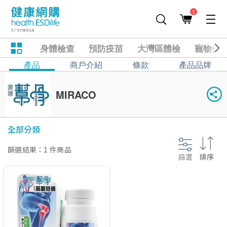
1
身體檢查
預防疫苗
大灣區體檢
寵物健
產品
商戶介紹
條款
產品品牌
MIRACO
全部分類
篩選結果：1 件商品
篩選
排序