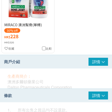
MIRACO 澳洲幫骨(單樽)
30% off
228
HK$
HK$326
收藏
比較
商戶介紹
詳情
生產商簡介︰
澳洲多爾頓藥業公司
Dalton Pharmaceuticals Corporation
由具有悠久歷史、世界著名的英國CL法蘭克林控股有
條款
詳情
限公司控股
CL法蘭克林控股有限公司業務，主要從事保健品、食
品及藥品的研發及生產。
1. 所有出售之貨品均不設退款。