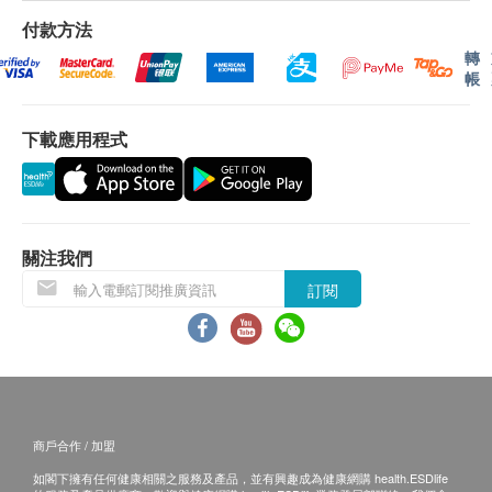
3. 不排除運送時間會因節日而有所影響。當八號烈
付款方法
風訊號懸掛或黑色暴雨警告生效時，送貨服務時間將會
延遲。
轉
4. 所有訂單須視乎相關貨品的供應情況再作最後確
帳
認。倘若健康網購health.ESDlife未能提供任何訂單上
的貨品，健康網購health.ESDlife有權拒絕接受該訂
下載應用程式
單，並且會於送貨前透過電話或電郵通知顧客再作安
排。
保證
1. 貨品質量保證，於顧客收到產品當日起計，食用
期應最少有7個月或以上。
關注我們
換貨條款
訂閱
1. 當顧客收取已訂購之貨品時，有責任檢查貨品是
否有損毀情況，一經確認簽收，恕不接受退換。
2. 退換產品必須包裝完整，如退換之產品有任何殘
缺或過期退回，供應商有權不受理。
3. 如有其他損壞或遺漏查詢，顧客必須保留有效收
據正本，並於送貨後3個工作天內按下列方式聯絡健康
網購health.ESDlife客戶服務部跟進。
商戶合作 / 加盟
電郵: support@esdlife.com / 健康網購health.ESDlife客
如閣下擁有任何健康相關之服務及產品，並有興趣成為健康網購 health.ESDlife
服熱線: (852) 3151-2288