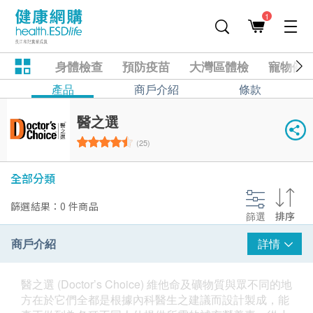
1
身體檢查
預防疫苗
大灣區體檢
寵物健
產品
商戶介紹
條款
醫之選
(25)
全部分類
篩選結果：0 件商品
篩選
排序
商戶介紹
詳情
醫之選 (Doctor’s Choice) 維他命及礦物質與眾不同的地
方在於它們全都是根據內科醫生之建議而設計製成，能