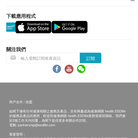
保證
1. 貨品質量保證，於顧客收到產品當日起計，食用
下載應用程式
期應最少有6個月或以上。
換貨條款
1. 當顧客收取已訂購之貨品時，有責任檢查貨品是
否有損毀情況，一經確認簽收，恕不接受退換。
2. 退換產品必須包裝完整，如退換之產品有任何殘
關注我們
缺或過期退回，供應商有權不受理。
訂閱
3. 如有其他損壞或遺漏查詢，顧客必須保留有效收
據正本，並於送貨後3個工作天內按下列方式聯絡健康
網購health.ESDlife客戶服務部跟進。
電郵: support@esdlife.com / 健康網購health.ESDlife客
服熱線: (852) 3151-2288
商戶合作 / 加盟
如閣下擁有任何健康相關之服務及產品，並有興趣成為健康網購 health.ESDlife
的服務及產品供應商，歡迎與健康網購 health.ESDlife業務發展部聯絡。我們會
於2個工作天內回覆，為閣下提供更多有關合作詳情。
電郵:
partnership@esdlife.com
重要聲明：