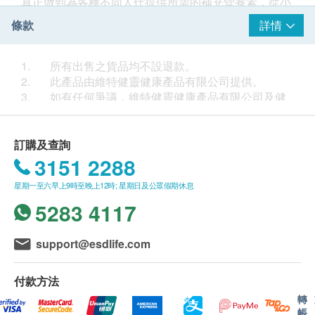
真正做到為各種不同人仕提供所需的補充營養素，從小
童到耆老，從健康的到體弱的，亦有特別為身體各部份
條款
詳情
如肝臟、皮膚、頭髮等提供特別補助的.....總言之，「醫
之選」維他命及礦物質是特別為我們度身訂造，其專業
配方由美國製造，成份天然，分為四個系列：(一)必需
1. 所有出售之貨品均不設退款。
維他命、(二) 多種維他命及礦物質、(三) 兒童系列及
2. 此產品由維特健靈健康產品有限公司提供。
(四) 健康補充劑 ，共四十多種維他命及補充劑供選擇。
3. 如有任何爭議，維特健靈健康產品有限公司及健
康網購health.ESDlife保留最終決議權。
送貨
1. 購買
維特健靈
或
醫之選
產品總額滿HK$400，即可
訂購及查詢
享本地免費送貨服務。賬單總額未滿HK$400需附加
3151 2288
HK$70運費。
星期一至六早上9時至晚上12時; 星期日及公眾假期休息
2. 我們將於確定訂單後3-5個工作天內安排發貨。
3. 不排除運送時間會因節日而有所影響。當八號烈
5283 4117
風訊號懸掛或黑色暴雨警告生效時，送貨服務時間將會
延遲。
support@esdlife.com
4. 所有訂單須視乎相關貨品的供應情況再作最後確
認。倘若健康網購health.ESDlife未能提供任何訂單上
付款方法
的貨品，健康網購health.ESDlife有權拒絕接受該訂
單，並且會於送貨前透過電話或電郵通知顧客再作安
轉
帳
排。