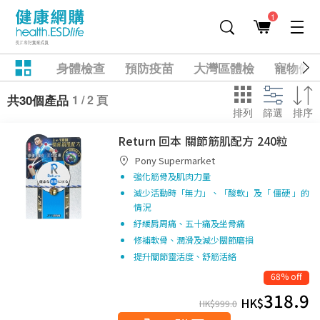
1
身體檢查
預防疫苗
大灣區體檢
寵物健
1 / 2 頁
共30個產品
排列
篩選
排序
Return 回本 關節筋肌配方 240粒
Pony Supermarket
強化筋骨及肌肉力量
減少活動時「無力」、「酸軟」及「 僵硬 」的
情況
紓緩肩周痛、五十痛及坐骨痛
修補軟骨、潤滑及減少關節磨損
提升關節靈活度、舒筋活絡
68% off
318.9
HK$
HK$
999.0