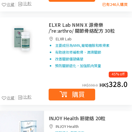
比較
收藏
已有240人購買
ELXR Lab NMN X 源骨樂
/'re:arthro/ 關節骨絡配方 30粒
ELXR Lab
主要成份為NMN,葡萄糖胺和軟骨素
有助速效修補軟骨、潤滑關節
改善關節僵硬痛楚
預防關節退化，加強肌肉質量
45% off
328.0
HK$
HK$
598.0
購買
比較
收藏
INJOY Health 筋健絡 20粒
INJOY Health