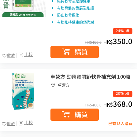
維持軟骨及關節健康
有助骨骼的發展及維護
防止軟骨退化
有助維持健康的鈣代謝
24% off
350.0
HK$
HK$
460.0
購買
比較
收藏
卓營方 勁骨寶關節軟骨補充劑 100粒
卓營方
20% off
368.0
HK$
HK$
460.0
購買
比較
收藏
已有15人購買