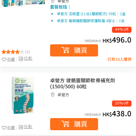
卓營方
套裝包括：
卓營方 活格靈 (11合1關節配方) 30粒：2盒
卓營方 葡萄糖胺關節修護軟霜 4安士：1支
44% off
496.0
HK$
HK$
884.0
購買
(1)
比較
收藏
已有10人購買
卓營方 健骼靈關節軟骨補充劑
(1500/500) 60粒
卓營方
20% off
438.0
HK$
HK$
548.0
購買
比較
收藏