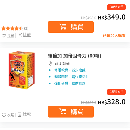
30% off
349.0
HK$
HK$
498.0
購買
(2)
比較
收藏
已有20人購買
維倍加 加倍固骨力 (80粒)
永明製藥
修護軟骨，減少磨蝕
潤滑關節，增強靈活性
強化骨質，預防疏鬆
15% off
328.0
HK$
HK$
386.0
購買
比較
收藏