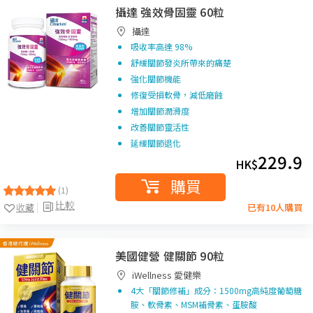
攝達 強效骨固靈 60粒
攝達
吸收率高達 98%
舒緩關節發炎所帶來的痛楚
強化關節機能
修復受損軟骨，減低磨蝕
增加關節潤滑度
改善關節靈活性
延緩關節退化
229.9
HK$
購買
(1)
比較
收藏
已有10人購買
美國健營 健關節 90粒
iWellness 愛健樂
4大「關節修補」成分：1500mg高純度葡萄糖
胺、軟骨素、MSM補骨素、蛋胺酸