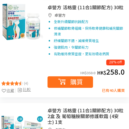
卓營方 活格靈 (11合1關節配方) 30粒
卓營方
全新升級關節抗蝕配方
修補關節軟骨組織，保持軟骨健康和補充關節
滑液
紓緩關節不適，減緩骨質增生
強健肌肉，令關節有力
有助維持骨質密度，更有效吸收鈣質
28% off
258.0
HK$
HK$
358.0
購買
(4)
比較
收藏
已有40人購買
卓營方 活格靈 (11合1關節配方) 30粒
2盒 及 葡萄糖胺關節修護軟霜 (4安
士) 1支