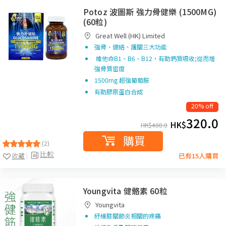
Potoz 波圖斯 強力骨健樂 (1500MG)
(60粒)
Great Well (HK) Limited
強骨、健絡、護關三大功能
維他命B1、B6、B12，有助鈣質吸收;從而增
強骨質密度
1500mg 超強葡萄胺
有助膠原蛋白合成
20% off
320.0
HK$
HK$
400.0
購買
(2)
比較
收藏
已有15人購買
Youngvita 健骼素 60粒
Youngvita
紓緩膝關節炎相關的疼痛