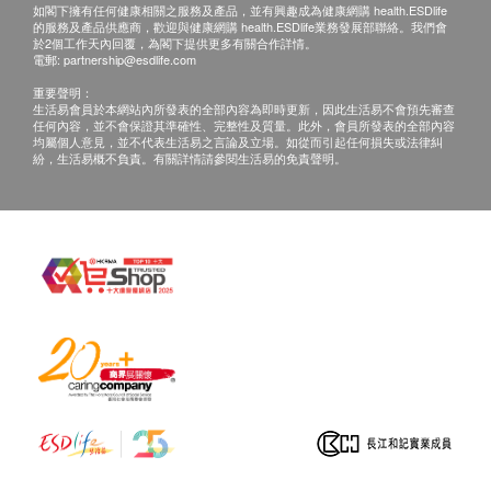
如閣下擁有任何健康相關之服務及產品，並有興趣成為健康網購 health.ESDlife
的服務及產品供應商，歡迎與健康網購 health.ESDlife業務發展部聯絡。我們會
於2個工作天內回覆，為閣下提供更多有關合作詳情。
電郵:
partnership@esdlife.com
重要聲明：
生活易會員於本網站內所發表的全部內容為即時更新，因此生活易不會預先審查
任何內容，並不會保證其準確性、完整性及質量。此外，會員所發表的全部內容
均屬個人意見，並不代表生活易之言論及立場。如從而引起任何損失或法律糾
紛，生活易概不負責。有關詳情請參閱生活易的免責聲明。