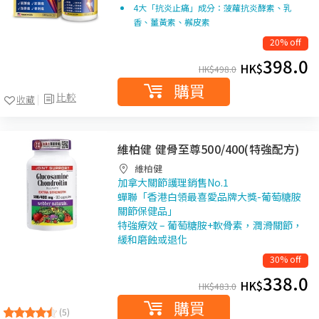
4大「抗炎止痛」成分：菠蘿抗炎酵素、乳
香、薑黃素、檞皮素
20% off
398.0
HK$
HK$
498.0
購買
比較
收藏
維柏健 健骨至尊500/400(特強配方)
維柏健
加拿大關節護理銷售No.1
蟬聯「香港白領最喜愛品牌大獎-葡萄糖胺
關節保健品」
特強療效 – 葡萄糖胺+軟骨素，潤滑關節，
緩和磨蝕或退化
30% off
338.0
HK$
HK$
483.0
購買
(5)