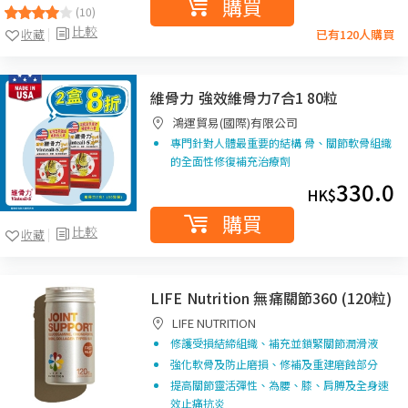
購買
(10)
比較
收藏
已有120人購買
維骨力 強效維骨力7合1 80粒
鴻運貿易(國際)有限公司
專門針對人體最重要的結構 骨、關節軟骨組織
的全面性修復補充治療劑
330.0
HK$
購買
比較
收藏
LIFE Nutrition 無痛關節360 (120粒)
LIFE NUTRITION
修護受損結締組織、補充並鎖緊關節潤滑液
強化軟骨及防止磨損、修補及重建磨蝕部分
提高關節靈活彈性、為腰、膝、肩膊及全身速
效止痛抗炎