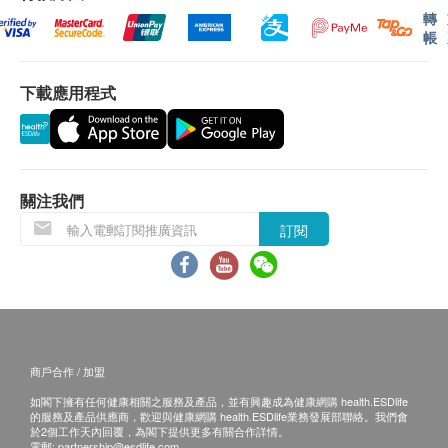
換貨條款
轉
1. 當顧客收取已訂購之貨品時，有責任檢查貨品是
帳
否有損毀情況，一經確認簽收，恕不接受退換。
2. 退換產品必須包裝完整，如退換之產品有任何殘
下載應用程式
缺或過期退回，供應商有權不受理。
3. 如有其他損壞或遺漏查詢，顧客必須保留有效收
據正本，並於送貨後3個工作天內按下列方式聯絡健康
網購health.ESDlife客戶服務部跟進。
電郵: support@esdlife.com / 健康網購health.ESDlife客
關注我們
服熱線: (852) 3151-2288
訂閱
商戶合作 / 加盟
如閣下擁有任何健康相關之服務及產品，並有興趣成為健康網購 health.ESDlife
的服務及產品供應商，歡迎與健康網購 health.ESDlife業務發展部聯絡。我們會
於2個工作天內回覆，為閣下提供更多有關合作詳情。
電郵:
partnership@esdlife.com