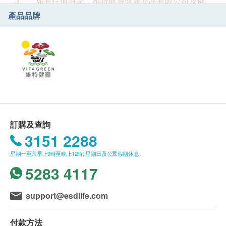
3. 如有任何爭議，維特健靈健康產品有限公司及健
需要，為您和您的家人締造健康美滿的生活。
康網購health.ESDlife保留最終決議權。
產品品牌
送貨
1. 購買
維特健靈
或
醫之選
產品總額滿HK$400，即可
享本地免費送貨服務。賬單總額未滿HK$400需附加
HK$70運費。
2. 我們將於確定訂單後3-7個工作天內安排發貨。
3. 不排除運送時間會因節日而7有所影響。當八號烈
風訊號懸掛或黑色暴雨警告生效時，送貨服務時間將會
延遲。
4. 所有訂單須視乎相關貨品的供應情況再作最後確
訂購及查詢
認。倘若健康網購health.ESDlife未能提供任何訂單上
3151 2288
的貨品，健康網購health.ESDlife有權拒絕接受該訂
星期一至六早上9時至晚上12時; 星期日及公眾假期休息
單，並且會於送貨前透過電話或電郵通知顧客再作安
排。
5283 4117
保證
support@esdlife.com
1. 貨品質量保證，於顧客收到產品當日起計，食用
期應最少有6個月或以上。
付款方法