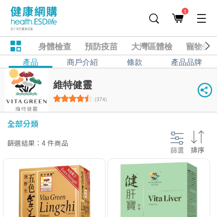
1
身體檢查
預防疫苗
大灣區體檢
寵物健
產品
商戶介紹
條款
產品品牌
維特健靈
(374)
全部分類
篩選結果：4 件商品
篩選
排序