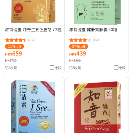
維特健靈 純野生五色靈芝 72粒
維特健靈 健肝寶膠囊 60粒
(82)
(17)
11% off
27% off
659
439
HK$
HK$
HK$739
HK$599
收藏
比較
收藏
比較