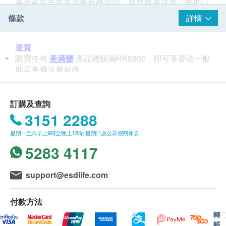
書及歐盟手術室消毒規格認證，有效殺滅流感、手足口
病等等
條款
詳情
Medilox 亦被醫院採用於高水平的消毒，同時Medilox
符合了美國FDA，韓國FDA和中國FDA的安全性要求和
送貨
《毒理學評估》。 證明Medilox 適用於嬰兒，成人和寵
購買任何
美滴樂
產品總額滿HK$600，即可享香港一般
物，並且安全。
地區免費送貨服務。
賬單總額未滿HK$600需附加HK$45運費。
美滴樂 將於確定訂單後3個工作天內安排發貨。
不排除運送時間會因節日而有所影響。當八號烈風訊號
訂購及查詢
懸掛或黑色暴雨警告生效時，送貨服務時間將會延遲。
3151 2288
所有訂單須視乎相關貨品的供應情況再作最後確認。倘
星期一至六早上9時至晚上12時; 星期日及公眾假期休息
若健康網購health.ESDlife未能提供任何訂單上的貨
品，健康網購health.ESDlife有權拒絕接受該訂單，並
5283 4117
且會於送貨前透過電話或電郵通知顧客再作安排。
support@esdlife.com
一般條款
貨品質量保證，於顧客收到產品當日起計，有效期應最
付款方法
少有6個月或以上。
當顧客收取已訂購之貨品時，有責任檢查貨品是否有損
轉
帳
毀情況，一經確認簽收，恕不接受退換。