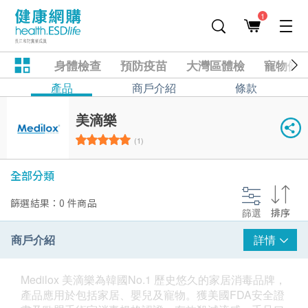
1
身體檢查
預防疫苗
大灣區體檢
寵物健
產品
商戶介紹
條款
美滴樂
(1)
全部分類
篩選結果：0 件商品
篩選
排序
商戶介紹
詳情
Medilox 美滴樂為韓國No.1 歷史悠久的家居消毒品牌，
產品應用於包括家居、嬰兒及寵物。獲美國FDA安全證