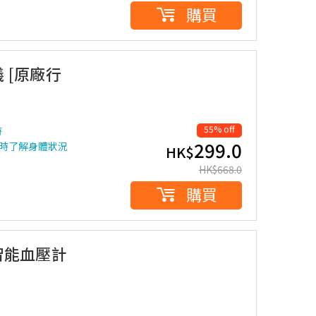
購買
儀 [原廠行
55% off
時
299.0
及時了解身體狀況
HK$
HK$
668.0
購買
臂式智能血壓計