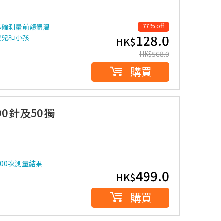
77% off
準確測量前額體溫
128.0
嬰兒和小孩
HK$
HK$
568.0
購買
100針及50獨
00次測量結果
499.0
HK$
購買