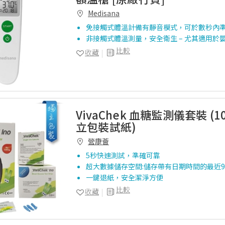
Medisana
免接觸式體溫計備有靜音模式，可於數秒內
非接觸式體溫測量，安全衛生 – 尤其適用於
比較
收藏
VivaChek 血糖監測儀套裝 (
立包裝試紙)
營康薈
5秒快速測試，準確可靠
超大數據儲存空間:儲存帶有日期時間的最近9
一鍵退紙，安全潔淨方便
比較
收藏