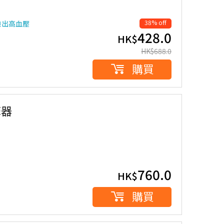
38% off
驗出高血壓
428.0
HK$
HK$
688.0
購買
摩器
760.0
HK$
購買