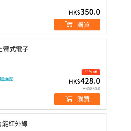
350.0
HK$
購買
ct 上臂式電子
50% off
428.0
測量血壓
HK$
HK$
850.0
購買
式多功能紅外線