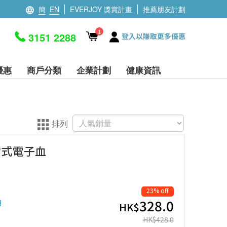
簡
EN
EVERJOY 獎賞計畫
推薦朋友計劃
1
3151 2288
登入以賺取更多優惠
優惠
商戶分類
企業計劃
健康資訊
排列
 上臂式電子血
23% off
328.0
明
HK$
HK$
428.0