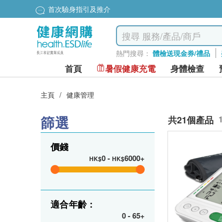
首次驗身指引及推介
熱門搜尋：
體檢送現金券/禮品
首頁
暑假健康充電
身體檢查
主頁
/
健康管理
篩選
共21個產品
價錢
0
-
6000+
HK$
HK$
適合年齡 :
0
-
65+