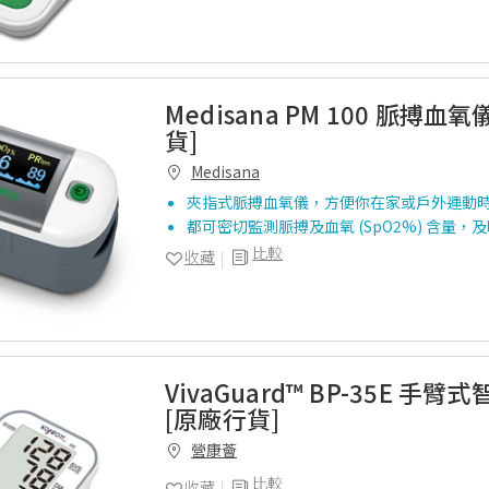
Medisana PM 100 脈搏血氧
貨]
Medisana
夾指式脈搏血氧儀，方便你在家或戶外運動
都可密切監測脈搏及血氧 (SpO2%) 含量，
比較
收藏
VivaGuard™️ BP-35E 手
[原廠行貨]
營康薈
比較
收藏