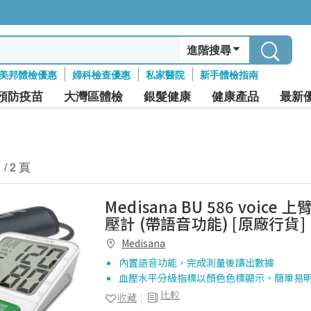
進階搜尋
美邦體檢優惠
婦科檢查優惠
私家醫院
新手體檢指南
預防疫苗
大灣區體檢
銀髮健康
健康產品
最新
1 / 2 頁
Medisana BU 586 voice
壓計 (帶語音功能) [原廠行貨]
Medisana
內置語音功能，完成測量後讀出數據
血壓水平分級指標以顏色色標顯示、簡單易
比較
收藏