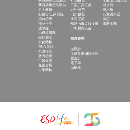
新冠病毒檢測套裝
甲型肝炎疫苗
濾水壺
男士健康
5合1疫苗
濾水瓶
心血管/三高風險
6合1疫苗
花灑濾水器
婚前檢查
水痘疫苗
濾芯
備孕檢查
輪狀病毒口服疫苗
電解水機
過敏症
日本腦炎疫苗
內視鏡服務
癌症測試
健康管理
家傭體檢
DNA 測試
血壓計
視力檢查
血糖及膽固醇檢測
聽力檢查
體溫計
中醫保健
電子磅
兒童發展
助聽器
企業體檢