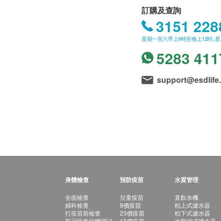
訂購及查詢
3151 228
星期一至六早上9時至晚上12時; 
5283 411
support@esdlife
身體檢查
預防疫苗
水質管理
全面檢查
兒童疫苗
直飲水機
婦科檢查
9價疫苗
枱上式濾水器
打疫苗前檢查
23價疫苗
枱下式濾水器
新冠病毒抗體測試
13價疫苗
水龍頭式濾水器