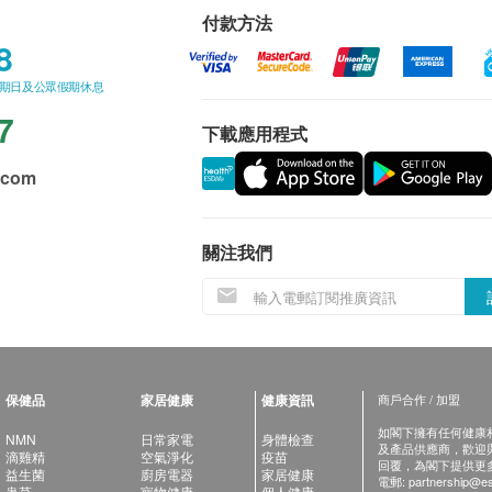
付款方法
8
星期日及公眾假期休息
7
下載應用程式
.com
關注我們
保健品
家居健康
健康資訊
商戶合作 / 加盟
如閣下擁有任何健康相關
NMN
日常家電
身體檢查
及產品供應商，歡迎與健
滴雞精
空氣淨化
疫苗
回覆，為閣下提供更
益生菌
廚房電器
家居健康
電郵:
partnership@es
蟲草
寵物健康
個人健康