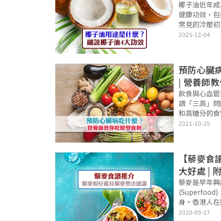
椰子油近年成
健康功效，包
常見的冷壓初
椰子油4大功
2025-12-04
質有機椰子油
快捷目錄 Quic
預防心臟
| 營養師
飲食與心血管
謂「三高」問
和高糖分的食
高血脂問題。
2021-10-25
好，又能身體
物」吧！ 三
【藜麥食
大好處 |
藜麥是早年興
(Superf
身。香港人在
飲食控制體重
2020-09-17