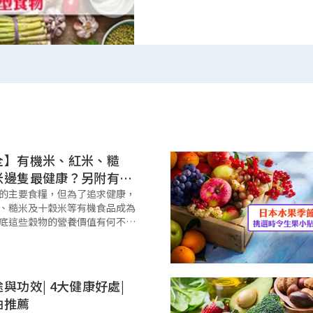
高飲食
全】有機米、紅米、糙
米邊隻最健康？另附有機
的主要食糧，但為了追求健康，
、糙米及十穀米等有機食品成為
底這些穀物的營養價值有何不
米最適合你？本文將為你逐一比
紅米、糙米及十穀米的功效，並
有機食品購買和有機米選購貼
與功效| 4大健康好處|
油推薦