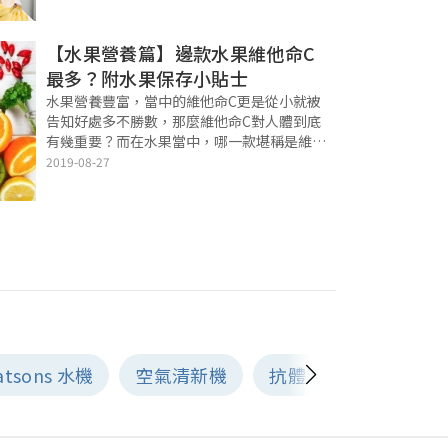
機食品店、有機食品品牌及食品，讓你在抗疫
期間補充身體所需，增強身體抵抗力、保持健
【水果營養篇】邊款水果維他命C
最多？附水果保存小貼士
水果營養豐富，當中的維他命C更是從小就被
告知好處多不勝數，那麼維他命C對人體到底
有幾重要？而在水果當中，哪一款堪稱是維他
命C之王？最後本文將為你揭示不可不知的水
2019-08-27
果儲存小貼士！ 快捷目錄 Quick Links 維他
命C是甚麼？ 維他命C每日
atsons 水機
空氣清新機
抗體測試
打針前