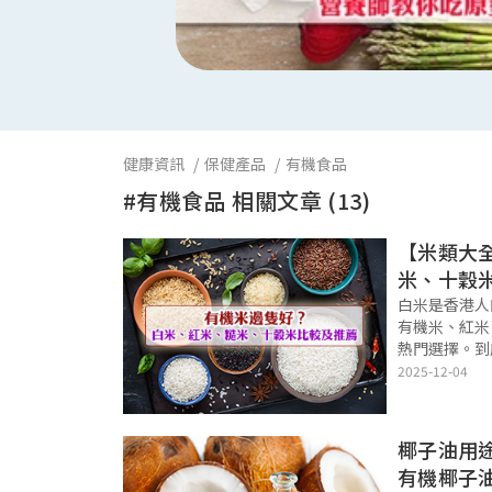
健康資訊
保健產品
有機食品
#有機食品 相關文章 (13)
【米類大
米、十穀
食品推介
白米是香港人
有機米、紅米
熱門選擇。到
同？哪種有機
2025-12-04
較有機白米、
提供最實用的
士！
椰子油用途
有機椰子