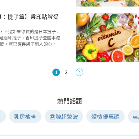
煮法小貼士，再話你知藜麥價錢
，讓你大飽口福之餘，也能同時
果：提子篇】香印點解受
，不過如果你買的是日本提子，
是香印提子。香印提子登陸本港
時間，就已經俘虜了港人的心，
目錄 Quick Links 香印提子
主要提子種植地圖 香印、晴王與
間一覽及特色
1
2
熱門話題
惠
乳房檢查
盆腔超聲波
體檢優惠碼
w