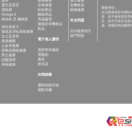
靈芝及雲芝
長者健康
有機食品
重要聲明：
滴魚精
防疫產品
寵物健康
生活易會員於本網站
Omega 3
睡眠用品
容，並不會保證其準
維他命 及 礦物質
害蟲處理
常見問題
見，並不代表生活易
健康及有機食品
責。有關詳情請參閱
強化免疫力
飲品
首次驗身指引
腸道及消化系統健康
熱門問題
女士及美容
電子個人護理
瘦身纖體
心血管健康
面部美容儀器
骨骼及關節健康
電鬚刨
男士健康
風筒
頭髮護理
脫毛器
孕婦健康
休閑娛樂
運動智能手錶
運動耳機