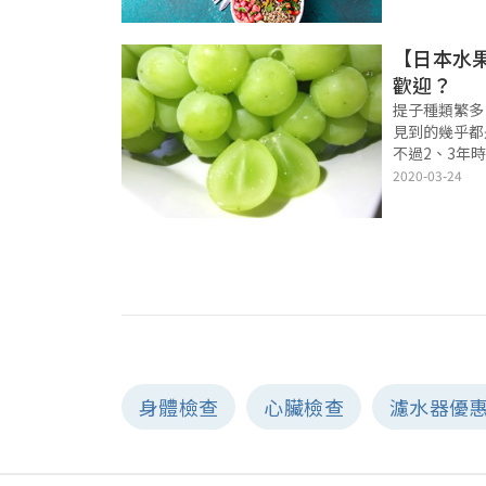
譜，以及藜麥
和藜麥哪裡買
「修
【日本水
歡迎？
提子種類繁多
見到的幾乎都
不過2、3年
原因喺邊？ 快捷
2020-03-24
的來源 日本
貓眼 供應時
身體檢查
心臟檢查
濾水器優