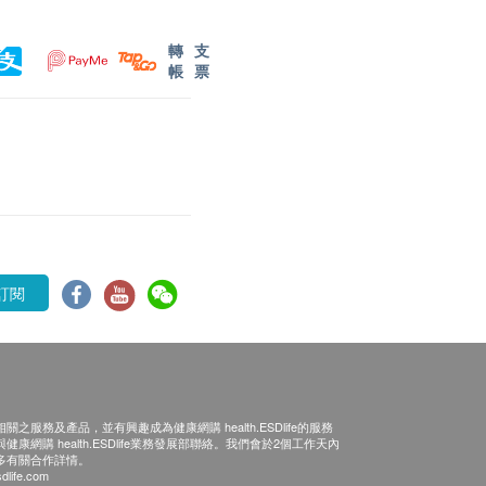
轉
支
帳
票
訂閱
之服務及產品，並有興趣成為健康網購 health.ESDlife的服務
康網購 health.ESDlife業務發展部聯絡。我們會於2個工作天內
多有關合作詳情。
dlife.com