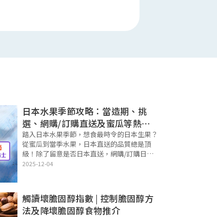
日本水果季節攻略：當造期、挑
選、網購/訂購直送及蜜瓜等熱門
生果
踏入日本水果季節，想食最時令的日本生果？
從蜜瓜到當季水果，日本直送的品質總是頂
級！除了留意是否日本直送，網購/訂購日本
水果時還有哪些日本水果當造貼士要知？本文
2025-12-04
為你整理了最新日本水果季節表，助你輕鬆挑
選最時令的生果，食得健康又滿足！ 快捷目
錄
觸讀壞膽固醇指數 | 控制膽固醇方
法及降壞膽固醇食物推介