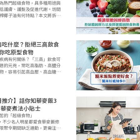
為熱門超級食物，具多種用途與
括護膚、護髮及促進代謝。坊間
榨椰子油有何特點？本文將拆解
效、用途及選購貼士，並推薦優
，助你輕鬆選擇最適合的產品。
k Links 外敷
病吃什麼？拒絕三高飲食
教你吃原型食物
疾病有何關係？「三高」飲食可
題的元兇，常吃高脂肪、高鹽分
物，容易引起高血壓、高血糖及
飲食與健康同樣重要，如何食得
好？讓營養師教你吃「原型食
高食物與心臟病的關係 三高飲食
譜推介】話你知藜麥飯3
 附藜麥煮法小貼士
起的「超級食物」
ood)，不少名人明星都愛食藜麥飯修
限聚令期間缺乏運動，更需注重
。本文為大家推介幾款藜麥食