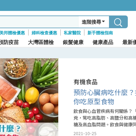
進階搜尋
美邦體檢優惠
婦科檢查優惠
私家醫院
新手體檢指南
預防疫苗
大灣區體檢
銀髮健康
健康產品
最新
有機食品
預防心臟病吃什麼？拒
你吃原型食物
飲食與心血管疾病有何關係？
兇，常吃高脂肪、高鹽分和高
糖及高血脂問題。飲食與健康
好？讓營養師教你吃「原型食物
2021-10-25