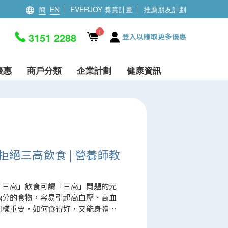
簡
EN
EVERJOY 獎賞計畫
推薦朋友計劃
1
3151 2288
登入以賺取更多優惠
優惠
商戶分類
企業計劃
健康資訊
絕三高飲食 | 營養師教
「三高」飲食可謂「三高」問題的元
糖分的食物，容易引起高血壓、高血
同樣重要，如何食得好，又能身體
」吧！ 三高食物與心臟病的關係 三