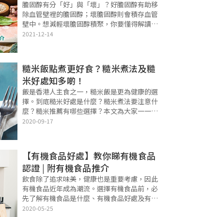
膽固醇有分「好」與「壞」？好膽固醇有助移
除血管壁裡的膽固醇；壞膽固醇則會積存血管
壁中。想減輕壞膽固醇積聚，你要懂得解讀壞
膽固醇指數，加上正確的控制膽固醇方法──
2021-12-14
例如懂得吃降壞膽固醇食物，減低患上心血管
疾病的風險。 解讀壞膽固醇指數 膽固醇是
糙米飯點煮更好食？糙米煮法及糙
米好處知多啲！
飯是香港人主食之一，糙米飯是更為健康的選
擇。到底糙米好處是什麼？糙米煮法要注意什
麼？糙米推薦有哪些選擇？本文為大家一一介
紹，仲會話你知糙米飯哪裡買方便又有優惠，
2020-09-17
讓你在抗疫期間食得健康！ 快捷目錄 Quick
Links 糙米好處知多啲 有機
【有機食品好處】教你睇有機食品
認證 | 附有機食品推介
飲食除了追求味美，健康也是重要考慮，因此
有機食品近年成為潮流。選擇有機食品前，必
先了解有機食品是什麼、有機食品好處及有機
食品認證，本篇為大家一一介紹。最後推介有
2020-05-25