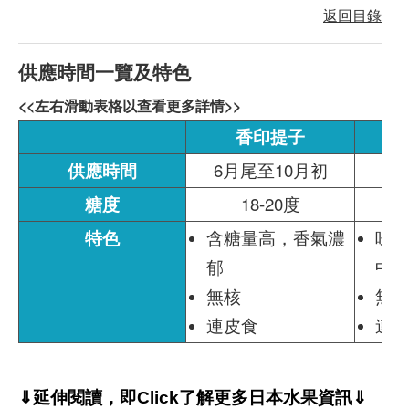
返回目錄
供應時間一覽及特色
<<左右滑動表格以查看更多詳情>>
香印提子
供應時間
6月尾至10月初
7
糖度
18-20度
特色
含糖量高，香氣濃
味
郁
中
無核
無
連皮食
連
⇓延伸閱讀，即Click了解更多日本水果資訊⇓