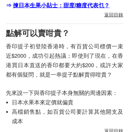
⇒
揀日本生果小貼士：甜度/糖度代表乜？
返回目錄
點解可以賣咁貴？
香印提子初登陸香港時，有百貨公司標價一束
近$2000，成功引起熱議；即使到了現在，在香
港買日本直送的香印都要大約$200，或許大家
都有個疑問，就是一串提子點解賣得咁貴？
先來說一下與香印提子本身無關的周邊因素：
日本水果本來定價就偏貴
高檔銷售點，如百貨公司要計算其他開支及
成本
返回目錄