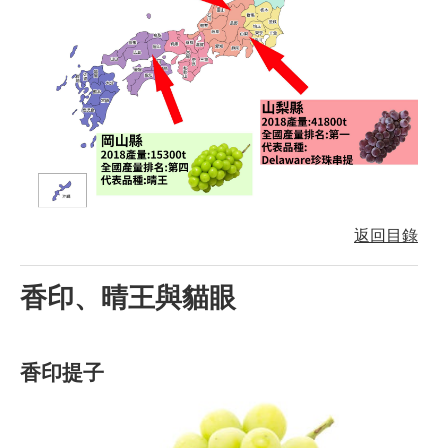
返回目錄
香印、晴王與貓眼
香印提子