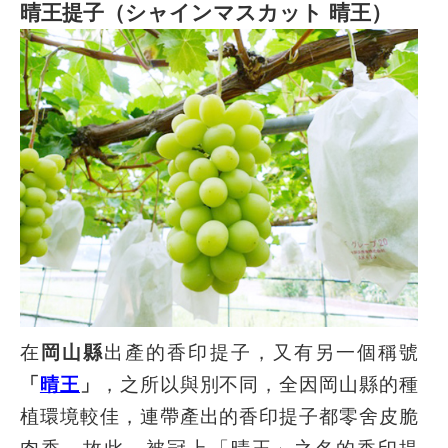
晴
王提子
（シャインマスカット 晴王）
在
岡山縣
出產的香印提子，又有另一個稱號
「
晴王
」
，之所以與別不同，全因岡山縣的種
植環境較佳，連帶產出的香印提子都零舍皮脆
肉香，故此，被冠上「晴王」之名的香印提