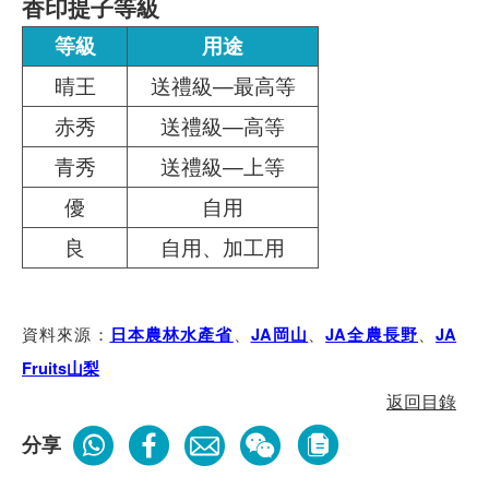
香印提子等級
等級
用途
晴王
送禮級—最高等
赤秀
送禮級—高等
青秀
送禮級—上等
優
自用
良
自用、加工用
資料來源：
、
、
、
日本農林水產省
JA岡山
JA全農長野
JA
Fruits山梨
返回目錄
分享