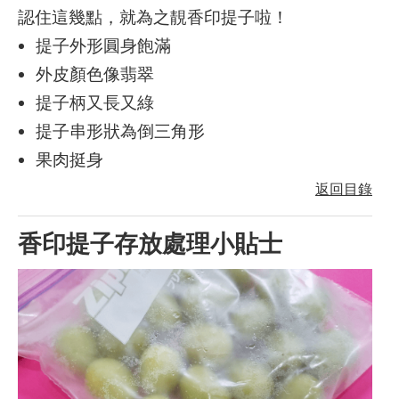
認住這幾點，就為之靚香印提子啦！
提子外形圓身飽滿
外皮顏色像翡翠
提子柄又長又綠
提子串形狀為倒三角形
果肉挺身
返回目錄
香印提子存放處理小貼士