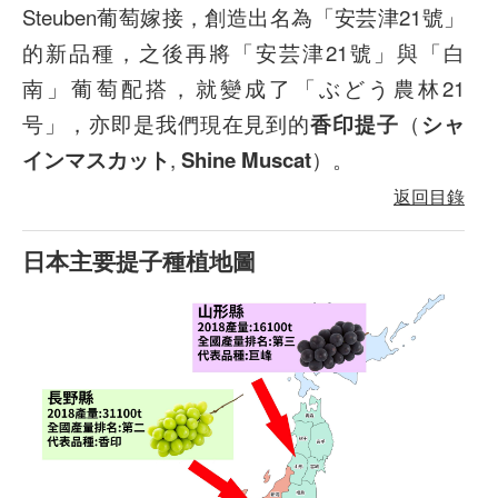
Steuben葡萄嫁接，創造出名為「安芸津21號」
的新品種，之後再將「安芸津21號」與「白
南」葡萄配搭，就變成了「ぶどう農林21
号」，亦即是我們現在見到的
香印提子
（
シャ
インマスカット
,
Shine Muscat
）。
返回目錄
日本主要提子種植地圖