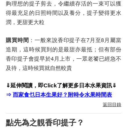
夠理想的提子剪去，令繼續存活的一束可以獲
得最充足的日照時間以及養分，提子變得更水
潤，更甜更大粒
購買時間
：一般來說香印提子在7月至8月屬當
造期，這時候買到的是最甜亦最抵；但有部份
香印提子會提早於4月上市，一眾老饕已經急不
及待，這時候買就自然較貴
⇓延伸閱讀，即Click了解更多日本水果資訊⇓
而家食乜日本生果好？附時令水果時間表
⇒
返回目錄
點先為之靚香印
提子
？