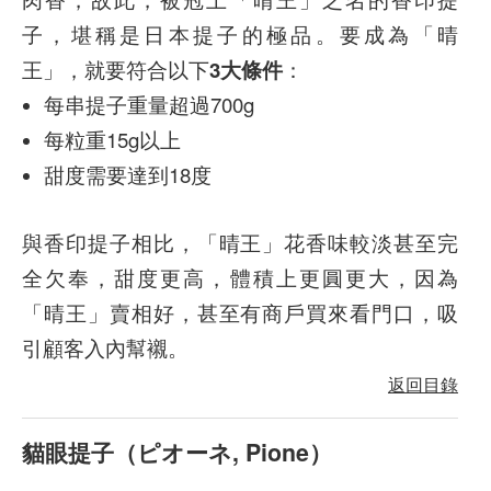
子，堪稱是日本提子的極品。要成為「晴
王」，就要符合以下
3大條件
：
每串提子重量超過700g
每粒重15g以上
甜度需要達到18度
與香印提子相比，「晴王」花香味較淡甚至完
全欠奉，甜度更高，體積上更圓更大，因為
「晴王」賣相好，甚至有商戶買來看門口，吸
引顧客入內幫襯。
返回目錄
貓眼
提子
（ピオーネ, Pione
）