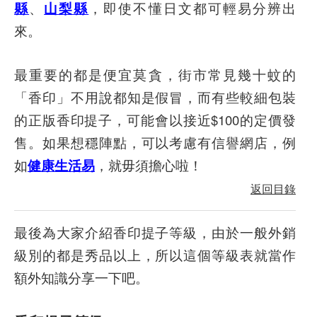
縣
、
山梨縣
，即使不懂日文都可輕易分辨出
來。
最重要的都是便宜莫貪，街市常見幾十蚊的
「香印」不用說都知是假冒，而有些較細包裝
的正版香印提子，可能會以接近$100的定價發
售。如果想穩陣點，可以考慮有信譽網店，例
如
健康生活易
，就毋須擔心啦！
返回目錄
最後為大家介紹香印提子等級，由於一般外銷
級別的都是秀品以上，所以這個等級表就當作
額外知識分享一下吧。