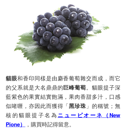
貓眼
和香印同樣是由麝香葡萄雜交而成，而它
的父系就是大名鼎鼎的
巨峰葡萄
。貓眼提子深
藍紫色的果實結實飽滿，果肉香甜多汁，口感
似啫喱，亦因此而獲得「
黑珍珠
」的稱號；無
核的貓眼提子名為
ニューピオーネ（New
Pione）
，購買時記得留意。