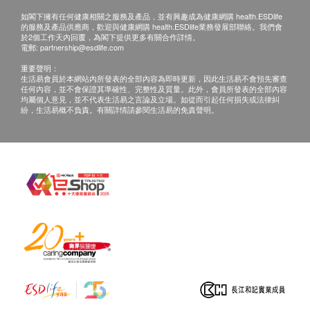
如閣下擁有任何健康相關之服務及產品，並有興趣成為健康網購 health.ESDlife
的服務及產品供應商，歡迎與健康網購 health.ESDlife業務發展部聯絡。我們會
於2個工作天內回覆，為閣下提供更多有關合作詳情。
電郵:
partnership@esdlife.com
重要聲明：
生活易會員於本網站內所發表的全部內容為即時更新，因此生活易不會預先審查
任何內容，並不會保證其準確性、完整性及質量。此外，會員所發表的全部內容
均屬個人意見，並不代表生活易之言論及立場。如從而引起任何損失或法律糾
紛，生活易概不負責。有關詳情請參閱生活易的免責聲明。