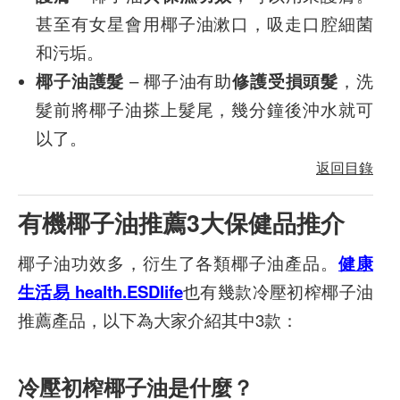
甚至有女星會用椰子油漱口，吸走口腔細菌
和污垢。
椰子油護髮
– 椰子油有助
修護受損頭髮
，洗
髮前將椰子油搽上髮尾，幾分鐘後沖水就可
以了。
返回目錄
有機椰子油推薦3大保健品推介
椰子油功效多，衍生了各類椰子油產品。
健康
生活易 health.ESDlife
也有幾款冷壓初榨椰子油
推薦產品，以下為大家介紹其中3款：
冷壓初榨椰子油是什麼？