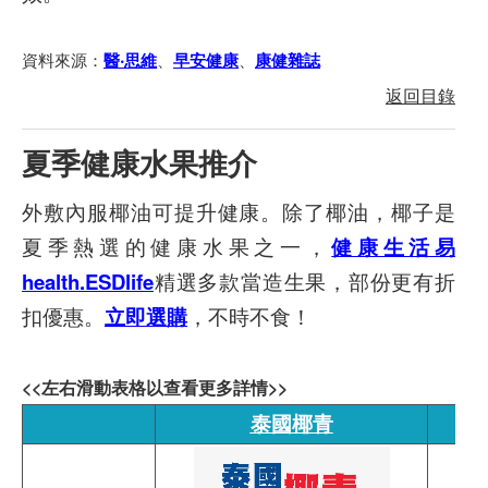
資料來源：
、
、
醫‧思維
早安健康
康健雜誌
返回目錄
夏季健康水果推介
外敷內服椰油可提升健康。除了椰油，椰子是
夏季熱選的健康水果之一，
健康生活易
health.ESDlife
精選多款當造生果，部份更有折
扣優惠。
立即選購
，不時不食！
<<左右滑動表格以查看更多詳情>>
泰國椰青