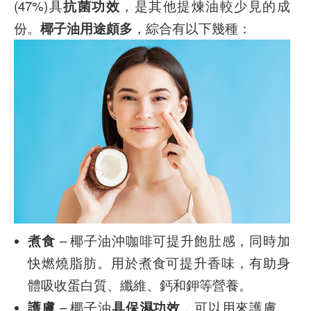
(47%)具
抗菌功效
，是其他提煉油較少見的成
份。
椰子油用途頗多
，綜合有以下幾種：
煮食
– 椰子油沖咖啡可提升飽肚感，同時加
快燃燒脂肪。用於煮食可提升香味，有助身
體吸收蛋白質、纖維、鈣和鉀等營養。
護膚
– 椰子油
具保濕功效
，可以用來護膚。