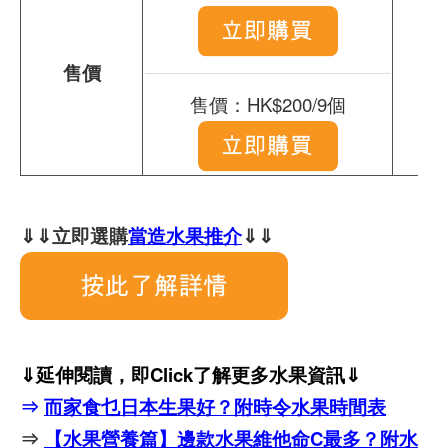
售價
售價：HK$200/9個
⇓⇓立即選購
當造水果推介
⇓⇓
⇓延伸閱讀，即Click了解更多水果資訊⇓
⇒
而家食乜日本生果好？附時令水果時間表
⇒
【水果營養篇】邊款水果維他命C最多？附水