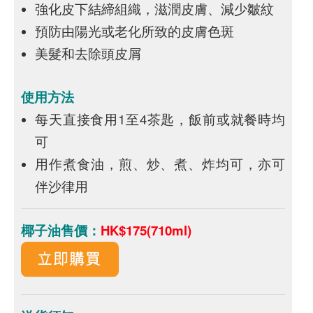
強化皮下結締組織，滋潤皮膚、減少皺紋
預防由陽光或老化所致的皮膚色斑
美髮和去除頭皮屑
使用方法
每天直接食用1至4茶匙，飯前或就餐時均
可
用作煮食油，煎、炒、煮、炸均可，亦可
伴沙律用
椰子油售價：
HK$175(710ml)