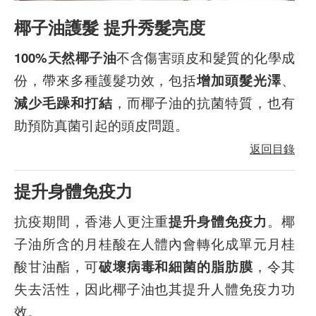
椰子油護髮 提升秀髮亮度
100%天然椰子油
不含傷害頭皮和髮質的化學成
份，帶來多種護髮功效，包括
增加頭髮光澤
、
減少毛躁和打結
，而椰子油的抗菌特質，也有
助預防真菌引起的頭皮問題。
返回目錄
提升身體免疫力
抗疫期間，香港人更注重
提升身體免疫力
。椰
子油所含的月桂酸在人體內會轉化成單元月桂
酸甘油酯，可
破壞病毒和細菌的脂肪膜
，令其
失去活性，因此椰子油也其提升人體免疫力功
效。