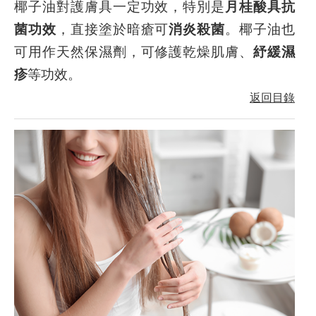
椰子油對護膚具一定功效，特別是
月桂酸具抗
菌功效
，直接塗於暗瘡可
消炎殺菌
。椰子油也
可用作天然保濕劑，可修護乾燥肌膚、
紓緩濕
疹
等功效。
返回目錄