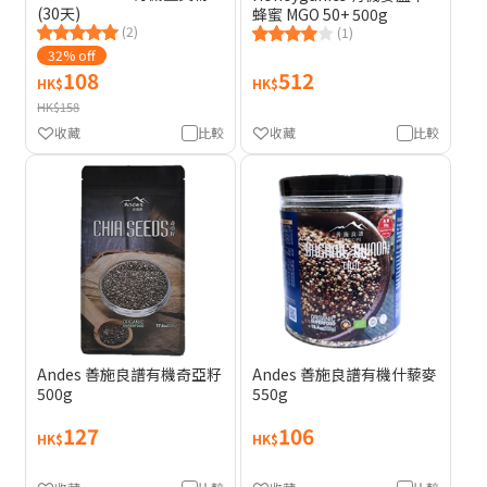
(30天)
蜂蜜 MGO 50+ 500g
(2)
(1)
32% off
108
512
HK$
HK$
HK$158
收藏
比較
收藏
比較
Andes 善施良譜有機奇亞籽
Andes 善施良譜有機什藜麥
500g
550g
127
106
HK$
HK$