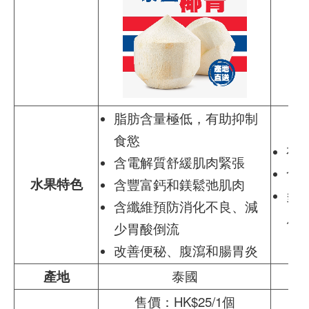
脂肪含量極低，有助抑制
食慾
有
含電解質舒緩肌肉緊張
含
水果特色
含豐富鈣和鎂鬆弛肌肉
多
含纖維預防消化不良、減
皮
少胃酸倒流
改善便秘、腹瀉和腸胃炎
產地
泰國
售價：HK$25/1個