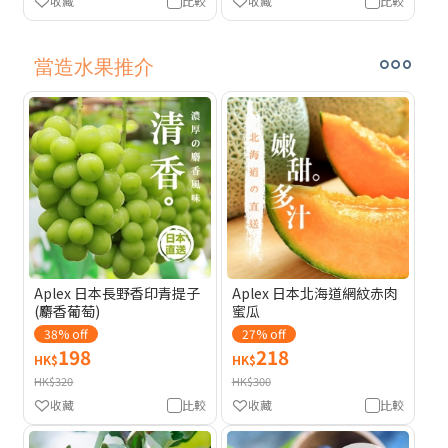
收藏
比較
收藏
比較
當造水果推介
Aplex 日本長野香印青提子
Aplex 日本北海道網紋赤肉
(麝香葡萄)
蜜瓜
38% off
27% off
198
218
HK$
HK$
HK$320
HK$300
收藏
比較
收藏
比較