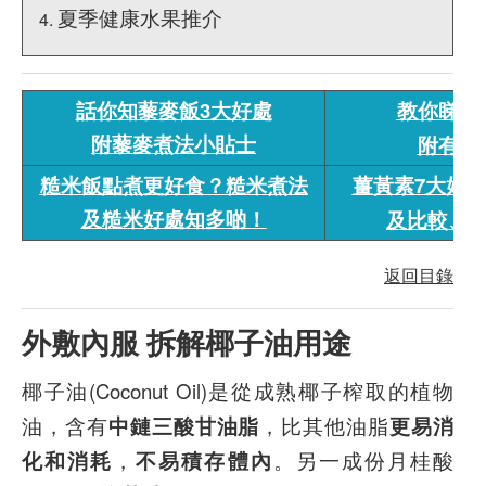
夏季健康水果推介
話你知藜麥飯3大好處
教你睇有
附藜麥煮法小貼士
附有機
糙米飯點煮更好食？糙米煮法
薑黃素7大好處
及糙米好處知多啲！
及比較、
返回目錄
外敷內服 拆解椰子油用途
椰子油(Coconut Oil)是從成熟椰子榨取的植物
油，含有
中鏈三酸甘油脂
，比其他油脂
更易消
化和消耗
，
不易積存體內
。另一成份月桂酸