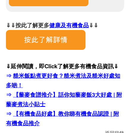
⇓⇓按此了解更多
健康及有機食品
⇓⇓
⇓延伸閱讀，即Click了解更多有機食品資訊⇓
⇒
糙米飯點煮更好食？糙米煮法及糙米好處知
多啲！
⇒
【藜麥食譜推介】話你知藜麥飯3大好處 | 附
藜麥煮法小貼士
⇒
【有機食品好處】教你睇有機食品認證 | 附
有機食品推介
返回目錄