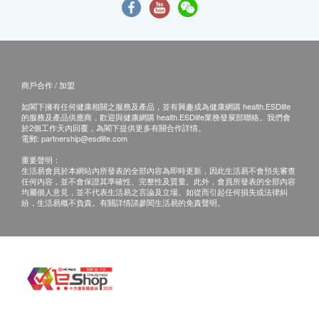
商戶合作 / 加盟
如閣下擁有任何健康相關之服務及產品，並有興趣成為健康網購 health.ESDlife
的服務及產品供應商，歡迎與健康網購 health.ESDlife業務發展部聯絡。我們會
於2個工作天內回覆，為閣下提供更多有關合作詳情。
電郵:
partnership@esdlife.com
重要聲明：
生活易會員於本網站內所發表的全部內容為即時更新，因此生活易不會預先審查
任何內容，並不會保證其準確性、完整性及質量。此外，會員所發表的全部內容
均屬個人意見，並不代表生活易之言論及立場。如從而引起任何損失或法律糾
紛，生活易概不負責。有關詳情請參閱生活易的免責聲明。