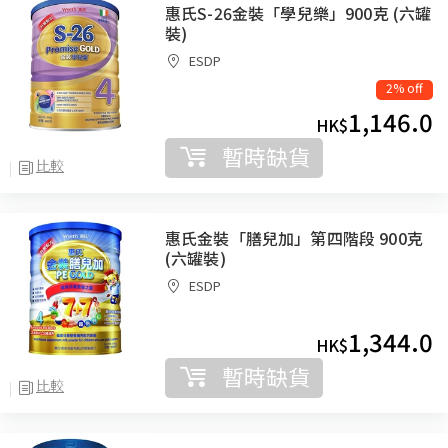
惠氏S-26金裝「學兒樂」900克 (六罐
裝)
ESDP
2% off
1,146.0
HK$
暫時缺貨
比較
惠氏金裝「膳兒加」第四階段 900克
(六罐裝)
ESDP
1,344.0
HK$
暫時缺貨
比較