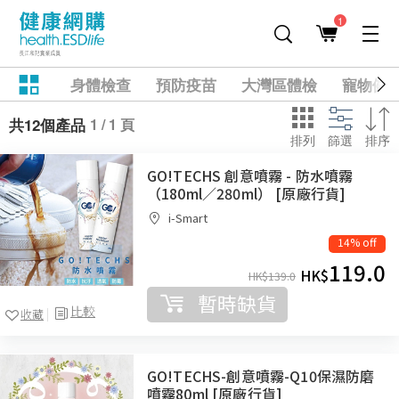
1
身體檢查
預防疫苗
大灣區體檢
寵物健
1 / 1 頁
共12個產品
排列
篩選
排序
GO!TECHS 創意噴霧 - 防水噴霧
（180ml／280ml） [原廠行貨]
i-Smart
14% off
119.0
HK$
HK$
139.0
暫時缺貨
比較
收藏
GO!TECHS-創意噴霧-Q10保濕防磨
噴霧80ml [原廠行貨]