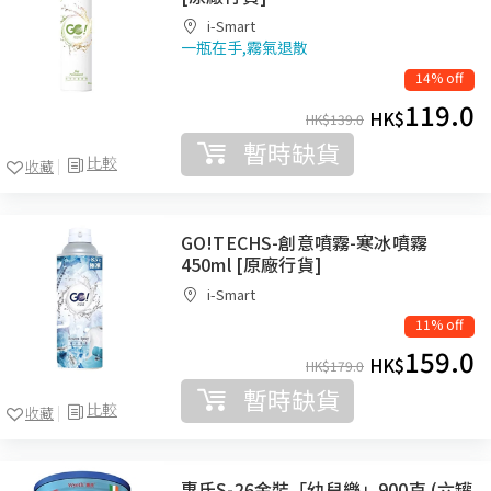
i-Smart
一瓶在手,霧氣退散
14% off
119.0
HK$
HK$
139.0
暫時缺貨
比較
收藏
GO!TECHS-創意噴霧-寒冰噴霧
450ml [原廠行貨]
i-Smart
11% off
159.0
HK$
HK$
179.0
暫時缺貨
比較
收藏
惠氏S-26金裝「幼兒樂」900克 (六罐