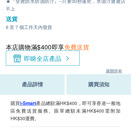
★『全效防水防油防汙』--只要30秒速乾，水油汙通通沾
不上
送貨
6 至 7 個工作天內發貨
本店購物滿$400即享
免費送貨
即睇全店產品
展開所有
產品詳情
購買須知
購買
i-Smart
產品總額滿HK$400，即可享香港一般地
區免費送貨服務。賬單總額未滿HK$400需附加
HK$30運費。