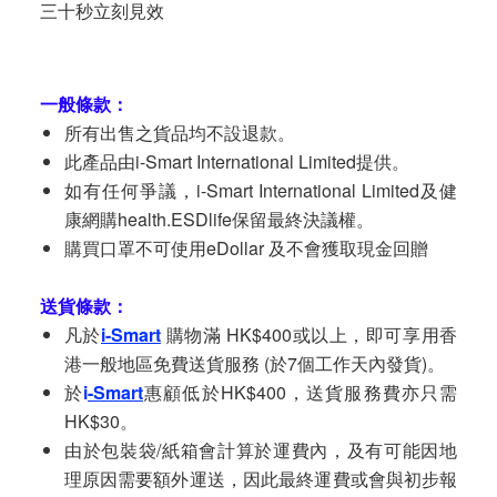
三十秒立刻見效
一般條款：
所有出售之貨品均不設退款。
此產品由i-Smart International Limited提供。
如有任何爭議，i-Smart International Limited及健
康網購health.ESDlife保留最終決議權。
購買口罩不可使用eDollar 及不會獲取現金回贈
送貨條款：
凡於
i-Smart
購物滿 HK$400或以上，即可享用香
港一般地區免費送貨服務 (於7個工作天內發貨)。
於
i
-Smart
惠顧低於HK$400，送貨服務費亦只需
HK$30。
由於包裝袋/紙箱會計算於運費內，及有可能因地
理原因需要額外運送，因此最終運費或會與初步報