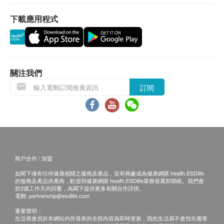
下載應用程式
關注我們
訂閱
商戶合作 / 加盟
如閣下擁有任何健康相關之服務及產品，並有興趣成為健康網購 health.ESDlife
的服務及產品供應商，歡迎與健康網購 health.ESDlife業務發展部聯絡。我們會
於2個工作天內回覆，為閣下提供更多有關合作詳情。
電郵:
partnership@esdlife.com
重要聲明：
生活易會員於本網站內所發表的全部內容為即時更新，因此生活易不會預先審查