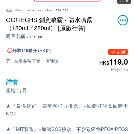
2 / 5
產品:
iSmart_water_resistent_180_280
GO!TECHS 創意噴霧 - 防水噴霧
（180ml／280ml） [原廠行貨]
商戶名稱：
i-Smart
賺取119積分 (HK$1)
14% off
119.0
為產品留下第一個評論
HK$
HK$139.0
詳情
產地:台灣
★『最多網紅、部落客強力推薦』--回饋好評＆回購率
NO.1
★『MIT製造』--通過SGS檢驗，不含致癌物PFOA/PFOS