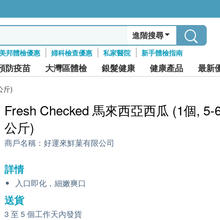
進階搜尋
美邦體檢優惠
婦科檢查優惠
私家醫院
新手體檢指南
預防疫苗
大灣區體檢
銀髮健康
健康產品
最新
5公斤)
Fresh Checked 馬來西亞西瓜 (1個, 5-6
公斤)
商戶名稱：
好運來鮮菓有限公司
詳情
入口即化，細嫩爽口
送貨
3 至 5 個工作天內發貨