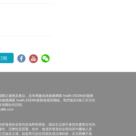
訂閱
之服務及產品，並有興趣成為健康網購 health.ESDlife的服務
康網購 health.ESDlife業務發展部聯絡。我們會於2個工作天內
多有關合作詳情。
dlife.com
內所發表的全部內容為即時更新，因此生活易不會預先審查任何內
確性、完整性及質量。此外，會員所發表的全部內容均屬個人意
之言論及立場。如從而引起任何損失或法律糾紛，生活易概不負