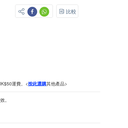
比較
K$50運費。<
按此選購
其他產品>
妙效。