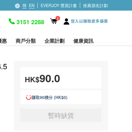
簡
EN
EVERJOY 獎賞計畫
推薦朋友計劃
1
3151 2288
登入以賺取更多優惠
優惠
商戶分類
企業計劃
健康資訊
.5
90.0
HK$
賺取90積分 (HK$0)
暫時缺貨