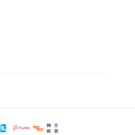
轉
支
帳
票