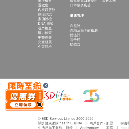
備孕檢查
輪狀病毒口服疫苗
電解水機
過敏症
日本腦炎疫苗
內視鏡服務
癌症測試
健康管理
家傭體檢
DNA 測試
血壓計
視力檢查
血糖及膽固醇檢測
聽力檢查
體溫計
中醫保健
電子磅
兒童發展
助聽器
企業體檢
© ESD Services Limited 2000-2026
關於健康網購 health.ESDlife
商戶合作 / 加盟
聯絡
生活易旗下業務：
新婚
Anniversary
家庭
heal