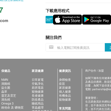
7
下載應用程式
.com
關注我們
保健品
家居健康
健康資訊
商戶合作 / 加盟
如閣下擁有任何健康相關
NMN
日常家電
身體檢查
及產品供應商，歡迎與健
滴雞精
空氣淨化
疫苗
回覆，為閣下提供更
益生菌
廚房電器
家居健康
電郵:
partnership@es
蟲草
寵物健康
個人健康
靈芝及雲芝
長者健康
有機食品
重要聲明：
滴魚精
防疫產品
寵物健康
生活易會員於本網站
Omega 3
睡眠用品
容，並不會保證其準
維他命 及 礦物質
害蟲處理
常見問題
見，並不代表生活易