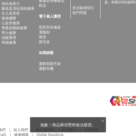
健康及有機食品
責。有關詳情請參閱
強化免疫力
飲品
首次驗身指引
腸道及消化系統健康
熱門問題
女士及美容
電子個人護理
瘦身纖體
心血管健康
面部美容儀器
骨骼及關節健康
電鬚刨
男士健康
風筒
頭髮護理
脫毛器
孕婦健康
休閑娛樂
運動智能手錶
運動耳機
抱歉！商品庫存暫時無法購買。
我們
加入我們
條款及細則
私隱聲明
免責聲明
thyD
健康網購
Digital Solutions