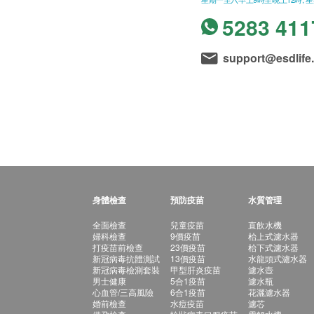
5283 411
support@esdlife
身體檢查
預防疫苗
水質管理
全面檢查
兒童疫苗
直飲水機
婦科檢查
9價疫苗
枱上式濾水器
打疫苗前檢查
23價疫苗
枱下式濾水器
新冠病毒抗體測試
13價疫苗
水龍頭式濾水器
新冠病毒檢測套裝
甲型肝炎疫苗
濾水壺
男士健康
5合1疫苗
濾水瓶
心血管/三高風險
6合1疫苗
花灑濾水器
婚前檢查
水痘疫苗
濾芯