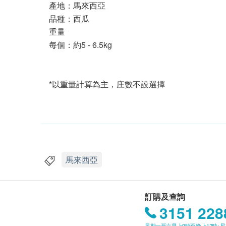
產地：馬來西亞
品種：西瓜
重量
每個：
約5 - 6.5kg
*以重量計算為主，庄數不設選擇
馬來西亞
訂購及查詢
3151 228
星期一至六早上9時至晚上12時; 