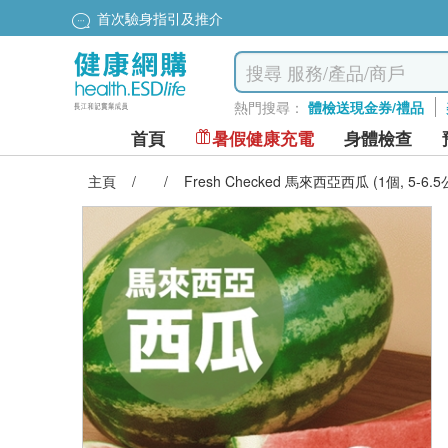
首次驗身指引及推介
熱門搜尋：
體檢送現金券/禮品
首頁
暑假健康充電
身體檢查
主頁
/
/
Fresh Checked 馬來西亞西瓜 (1個, 5-6.