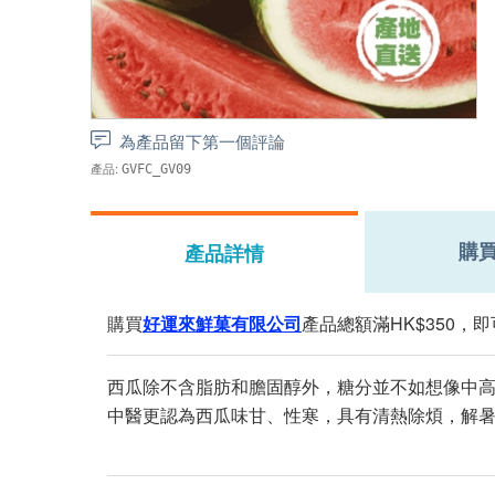
為產品留下第一個評論
產品:
GVFC_GV09
購
產品詳情
購買
好運來鮮菓有限公司
產品總額滿HK$350，
西瓜除不含脂肪和膽固醇外，糖分並不如想像中
中醫更認為西瓜味甘、性寒，具有清熱除煩，解