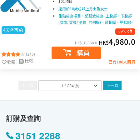
|
101項目
適用於18歲或以上男士及女士
重點檢查項目：超聲波檢查 (上腹部、下腹部
(女性: 盆腔/ 男性: 前列腺)、頸動脈、甲狀腺…
4天內可約
69% off
4,980.0
HK$
HK$
16,050.0
購買
(146)
比較
收藏
已有100人購買
上一頁
下一頁
訂購及查詢
3151 2288