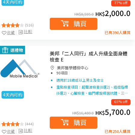
4天內可約
77% off
2,000.0
HK$
HK$
8,595.0
購買
(516)
比較
收藏
已有390人購買
送禮物
美邦「二人同行」成人升級全面身體
檢查 E
美邦醫學體檢中心
|
90項目
適用於18歲或以上男士及女士
重點檢查項目：超聲波檢查(8選2)、癌症指標
(6選2)、心臟檢查、幽門螺旋桿菌抗體、三…
4天內可約
65% off
5,700.0
HK$
HK$
16,480.0
購買
(444)
比較
收藏
已有250人購買