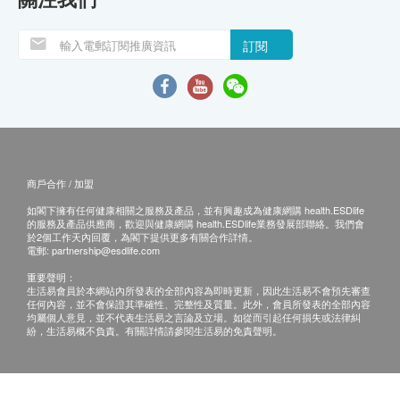
訂閱
商戶合作 / 加盟
如閣下擁有任何健康相關之服務及產品，並有興趣成為健康網購 health.ESDlife
的服務及產品供應商，歡迎與健康網購 health.ESDlife業務發展部聯絡。我們會
於2個工作天內回覆，為閣下提供更多有關合作詳情。
電郵:
partnership@esdlife.com
重要聲明：
生活易會員於本網站內所發表的全部內容為即時更新，因此生活易不會預先審查
任何內容，並不會保證其準確性、完整性及質量。此外，會員所發表的全部內容
均屬個人意見，並不代表生活易之言論及立場。如從而引起任何損失或法律糾
紛，生活易概不負責。有關詳情請參閱生活易的免責聲明。