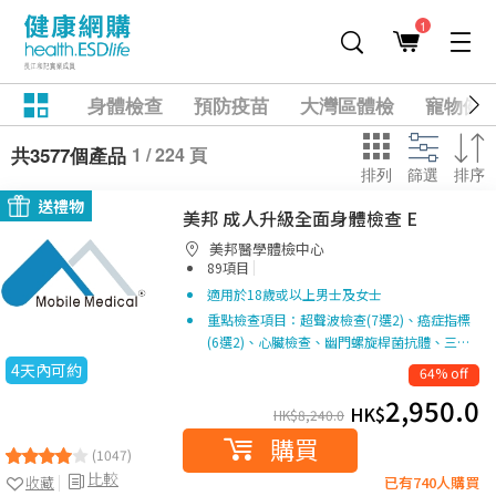
1
身體檢查
預防疫苗
大灣區體檢
寵物健
1 / 224 頁
共3577個產品
排列
篩選
排序
送禮物
美邦 成人升級全面身體檢查 E
美邦醫學體檢中心
|
89項目
適用於18歲或以上男士及女士
重點檢查項目：超聲波檢查(7選2)、癌症指標
(6選2)、心臟檢查、幽門螺旋桿菌抗體、三…
4天內可約
64% off
2,950.0
HK$
HK$
8,240.0
購買
(1047)
比較
收藏
已有740人購買