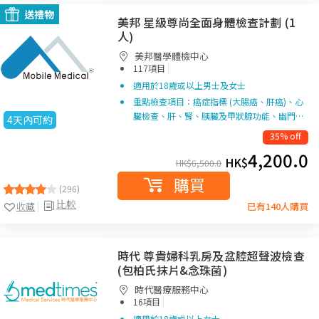
送禮物
美邦 星級尊尚全面身體檢查計劃 (1
人)
美邦醫學體檢中心
|
117項目
適用於18歲或以上男士及女士
重點檢查項目：癌症指標 (大腸癌、肝癌)、心
臟檢查、肝、腎、胰臟及甲狀腺功能、幽門…
4天內可約
35% off
4,200.0
HK$
HK$
6,500.0
購買
(296)
比較
收藏
已有140人購買
時代 尊貴婦科乳房及盆腔超聲波檢查
(包柏氏抹片&念珠菌)
時代醫療服務中心
|
16項目
適用於18歲或以上女士