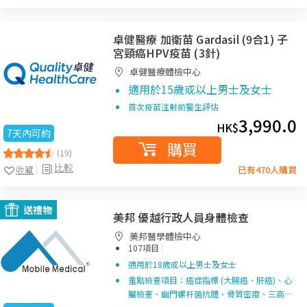
卓健醫療 加衛苗 Gardasil (9合1) 子
宮頸癌HPV疫苗 (3針)
卓健醫療體檢中心
適用於15歲或以上男士及女士
首次疫苗注射前醫生評估
3,990.0
HK$
7天內可約
購買
(19)
比較
收藏
已有470人購買
送禮物
美邦 優越行政人員身體檢查
美邦醫學體檢中心
|
107項目
適用於18歲或以上男士及女士
重點檢查項目：癌症指標 (大腸癌、肝癌)、心
臟檢查、幽門螺杆菌抗體、骨質密度、三高…