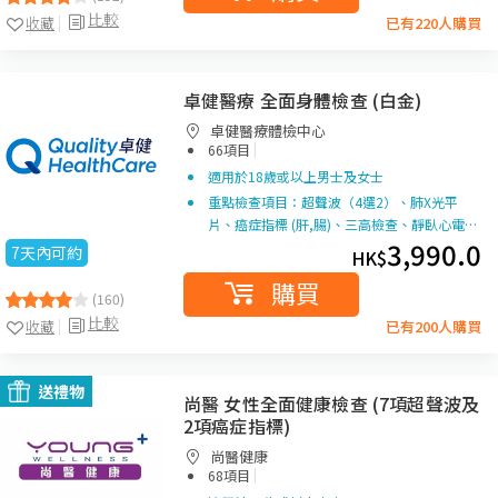
比較
收藏
已有220人購買
卓健醫療 全面身體檢查 (白金)
卓健醫療體檢中心
|
66項目
適用於18歲或以上男士及女士
重點檢查項目：超聲波（4選2）、肺X光平
片、癌症指標 (肝,腸)、三高檢查、靜臥心電…
3,990.0
7天內可約
HK$
購買
(160)
比較
收藏
已有200人購買
送禮物
尚醫 女性全面健康檢查 (7項超聲波及
2項癌症指標)
尚醫健康
|
68項目