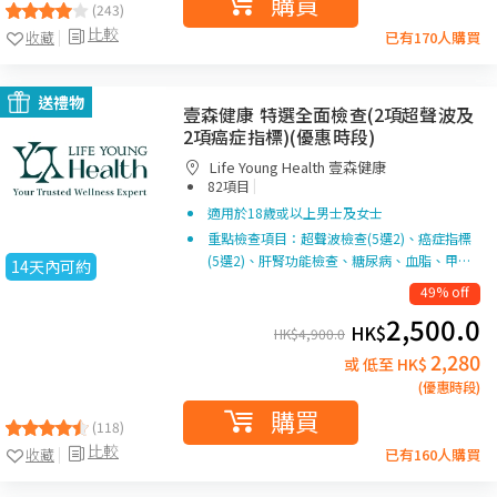
購買
(243)
比較
收藏
已有170人購買
送禮物
壹森健康 特選全面檢查(2項超聲波及
2項癌症指標)(優惠時段)
Life Young Health 壹森健康
|
82項目
適用於18歲或以上男士及女士
重點檢查項目：超聲波檢查(5選2)、癌症指標
(5選2)、肝腎功能檢查、糖尿病、血脂、甲…
14天內可約
49% off
2,500.0
HK$
HK$
4,900.0
2,280
或 低至 HK$
(優惠時段)
購買
(118)
比較
收藏
已有160人購買