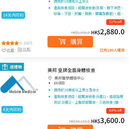
適用於18歲或以上女士
重點檢查項目：超聲波檢查(乳腺、腋下淋巴、
卵巢、子宮、肝臟、膀胱、膽囊及膽管)、癌…
14天內可約
51% off
2,880.0
HK$
HK$
5,920.0
購買
(167)
比較
收藏
已有180人購買
送禮物
美邦 皇牌全面身體檢查
美邦醫學體檢中心
|
86項目
適用於18歲或以上男士及女士
重點檢查項目：超聲波檢查 (6選1)、癌症指標
測試 (6選2)、上腹部超聲波、三高檢查 (糖…
4天內可約
64% off
3,600.0
HK$
HK$
10,110.0