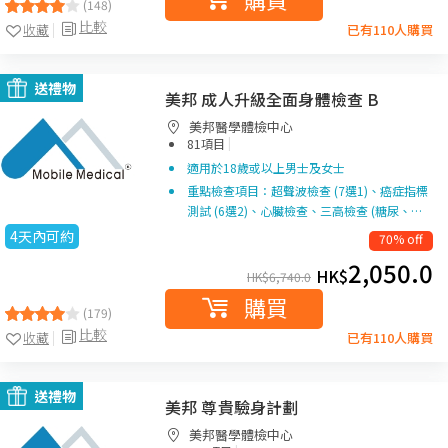
(148)
比較
收藏
已有110人購買
送禮物
美邦 成人升級全面身體檢查 B
美邦醫學體檢中心
|
81項目
適用於18歲或以上男士及女士
重點檢查項目：超聲波檢查 (7選1)、癌症指標
測試 (6選2)、心臟檢查、三高檢查 (糖尿、…
4天內可約
70% off
2,050.0
HK$
HK$
6,740.0
購買
(179)
比較
收藏
已有110人購買
送禮物
美邦 尊貴驗身計劃
美邦醫學體檢中心