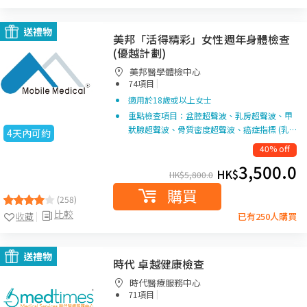
送禮物
美邦「活得精彩」女性週年身體檢查
(優越計劃)
美邦醫學體檢中心
|
74項目
適用於18歲或以上女士
重點檢查項目：盆腔超聲波、乳房超聲波、甲
狀腺超聲波、骨質密度超聲波、癌症指標 (乳…
4天內可約
40% off
3,500.0
HK$
HK$
5,800.0
購買
(258)
比較
收藏
已有250人購買
送禮物
時代 卓越健康檢查
時代醫療服務中心
|
71項目