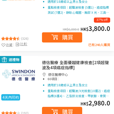
適用於18歲或以上男士及女士
重點檢查項目：超聲波檢查 (5選1)、癌症指標
測試 (7選2)、靜臥心電圖、胸部 X 光、三高…
37% off
3,800.0
HK$
HK$
6,000.0
購買
(326)
比較
收藏
已有240人購買
送禮物
德信醫療 全面優越健康檢查[2項超聲
波及4項癌症指標]
德信醫療中心
|
60項目
適用於18歲或以上男士及女士
重點檢查項目：超聲波/X光檢查(10選2)、癌症
指標(6選4)、 乙型肝炎檢查、甲狀腺、骨質…
4天內可約
2,980.0
HK$
購買
(192)