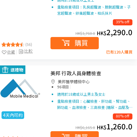
重點檢查項目：乳房超聲波、膀胱超聲波、子
宮超聲波、卵巢超聲波、柏氏抹片
39% off
2,290.0
HK$
HK$
3,760.0
購買
(56)
比較
收藏
已有120人購買
送禮物
美邦 行政人員身體檢查
美邦醫學體檢中心
|
96項目
適用於18歲或以上男士及女士
重點檢查項目：心臟檢查、肝功能、腎功能、
肺功能、血液檢查、三高檢查 (糖尿、血壓及…
4天內可約
80% off
1,260.0
HK$
HK$
6,165.0
購買