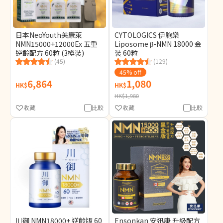
日本NeoYouth美康萊
CYTOLOGICS 伊胞樂
NMN15000+12000Ex 五重
Liposome β-NMN 18000 金
逆齡配方 60粒 (3樽裝)
裝 60粒
(45)
(129)
45% off
6,864
1,080
HK$
HK$
HK$1,980
收藏
比較
收藏
比較
川御 NMN18000+ 逆齡版 60
Ensonkan 安迅康 升級配方