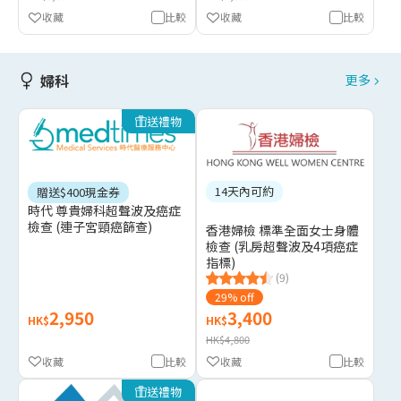
收藏
比較
收藏
比較
婦科
更多
送禮物
14天內可約
贈送$400現金券
時代 尊貴婦科超聲波及癌症
檢查 (連子宮頸癌篩查)
香港婦檢 標準全面女士身體
檢查 (乳房超聲波及4項癌症
指標)
(9)
29% off
2,950
3,400
HK$
HK$
HK$4,800
收藏
比較
收藏
比較
送禮物