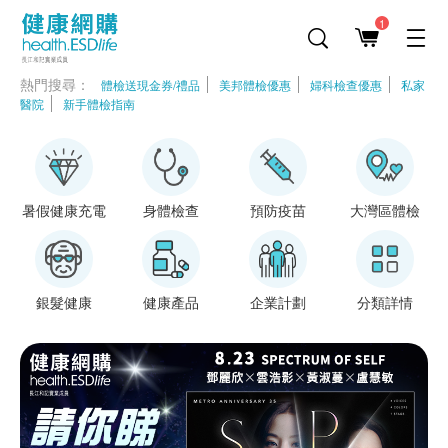
1
熱門搜尋：
體檢送現金券/禮品
美邦體檢優惠
婦科檢查優惠
私家
身體檢查
預防疫苗
大灣區體檢
寵物健
醫院
新手體檢指南
暑假健康充電
身體檢查
預防疫苗
大灣區體檢
銀髮健康
健康產品
企業計劃
分類詳情