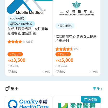
4天內可約
贈送$200現金券
4天內可約
美邦「活得精彩」女性週年
身體檢查 (優越計劃)
仁安體檢中心 尊尚女士健康
檢查計劃
(258)
(22)
40% off
17% off
3,500
5,000
HK$
HK$
HK$5,800
HK$6,051
收藏
比較
收藏
比較
男士
更多
送禮物