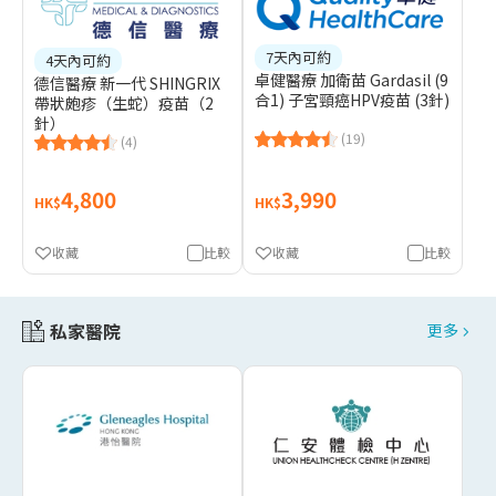
7天內可約
4天內可約
卓健醫療 加衛苗 Gardasil (9
德信醫療 新一代 SHINGRIX
合1) 子宮頸癌HPV疫苗 (3針)
帶狀皰疹（生蛇）疫苗（2
針）
(19)
(4)
4,800
3,990
HK$
HK$
收藏
比較
收藏
比較
私家醫院
更多