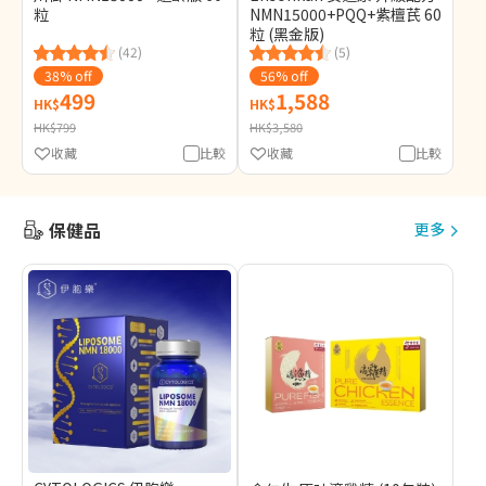
粒
NMN15000+PQQ+紫檀芪 60
粒 (黑金版)
(42)
(5)
38% off
56% off
499
1,588
HK$
HK$
HK$799
HK$3,580
收藏
比較
收藏
比較
保健品
更多