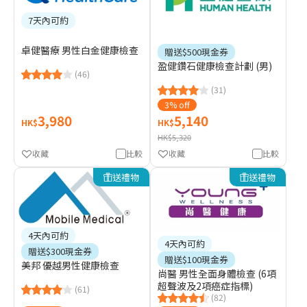
7天內可約
卓健醫療 男性白金健康檢查
贈送$500現金券
盈健鑽石健康檢查計劃 (男)
(46)
(31)
3% off
3,980
5,140
HK$
HK$
HK$5,320
收藏
比較
收藏
比較
送禮物
送禮物
4天內可約
4天內可約
贈送$300現金券
贈送$100現金券
美邦 優越男性健康檢查
尚醫 男性全面身體檢查 (6項
超聲波及2項癌症指標)
(61)
(82)