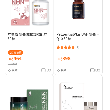
本事貓 NMN寵物護眼配方
PetzentialPlus UAF NMN +
60粒
Q10 60粒
(1)
20% off
464
398
HK$
HK$
HK$580
收藏
比較
收藏
比較