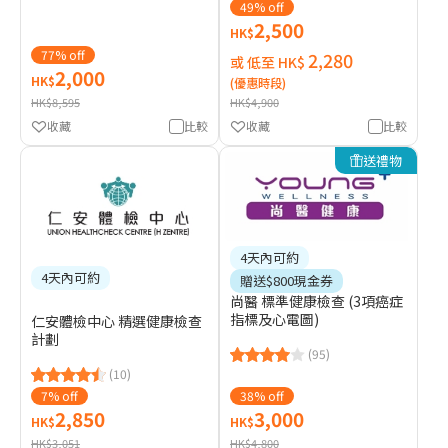
49% off
2,500
HK$
77% off
2,280
或 低至 HK$
2,000
HK$
(優惠時段)
HK$8,595
HK$4,900
收藏
比較
收藏
比較
送禮物
4天內可約
4天內可約
贈送$800現金券
尚醫 標準健康檢查 (3項癌症
指標及心電圖)
仁安體檢中心 精選健康檢查
計劃
(95)
(10)
7% off
38% off
2,850
3,000
HK$
HK$
HK$3,051
HK$4,800