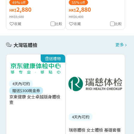
49% off
55% off
2,880
2,880
HK$
HK$
HK$5,680
HK$6,400
收藏
比較
收藏
比較
大灣區體檢
更多
送禮物
4天內可約
贈送$300現金券
京東健康 女士卓越版身體檢
查
4天內可約
瑞慈體檢 女士體檢 基礎套餐