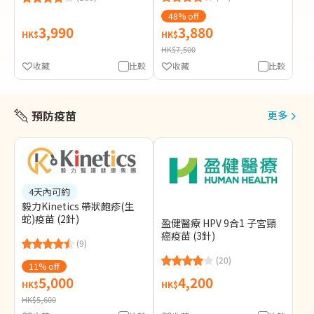
48% off
3,990
3,880
HK$
HK$
HK$7,500
收藏
比較
收藏
比較
預防疫苗
更多
4天內可約
毅力Kinetics 帶狀皰疹(生
蛇)疫苗 (2針)
盈健醫療 HPV 9合1 子宮頸
癌疫苗 (3針)
(9)
(20)
11% off
5,000
4,200
HK$
HK$
HK$5,600