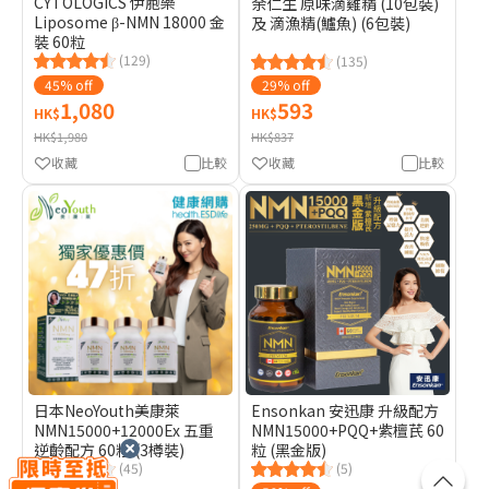
CYTOLOGICS 伊胞樂
余仁生 原味滴雞精 (10包裝)
Liposome β-NMN 18000 金
及 滴漁精(鱸魚) (6包裝)
裝 60粒
(129)
(135)
45% off
29% off
1,080
593
HK$
HK$
HK$1,980
HK$837
收藏
比較
收藏
比較
日本NeoYouth美康萊
Ensonkan 安迅康 升級配方
NMN15000+12000Ex 五重
NMN15000+PQQ+紫檀芪 60
逆齡配方 60粒 (3樽裝)
粒 (黑金版)
(45)
(5)