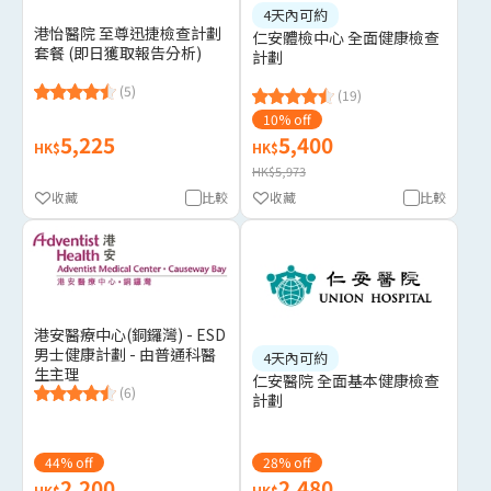
4天內可約
港怡醫院 至尊迅捷檢查計劃
仁安體檢中心 全面健康檢查
套餐 (即日獲取報告分析)
計劃
(5)
(19)
10% off
5,225
5,400
HK$
HK$
HK$5,973
收藏
比較
收藏
比較
港安醫療中心(銅鑼灣) - ESD
男士健康計劃 - 由普通科醫
4天內可約
生主理
仁安醫院 全面基本健康檢查
(6)
計劃
44% off
28% off
2,200
2,480
HK$
HK$