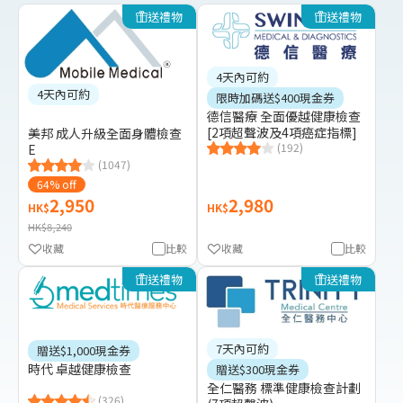
送禮物
送禮物
4天內可約
4天內可約
限時加碼送$400現金券
德信醫療 全面優越健康檢查
[2項超聲波及4項癌症指標]
美邦 成人升級全面身體檢查
(192)
E
(1047)
64% off
2,950
2,980
HK$
HK$
HK$8,240
收藏
比較
收藏
比較
送禮物
送禮物
7天內可約
贈送$1,000現金券
時代 卓越健康檢查
贈送$300現金券
全仁醫務 標準健康檢查計劃
(326)