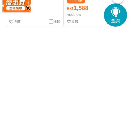
56% off
6,864
1,588
HK$
HK$
HK$3,580
查詢
收藏
比較
收藏
比較
暑假健康充電
更多
送禮物
4天內可約
4天內可約
贈送$1,000現金券
壹森健康 ESD 標準全面檢查
仁安體檢中心 綜合女士健康
(3項癌症指標及心電圖)
檢查計劃
(29)
(3)
14% off
32% off
2,550
2,980
HK$
HK$