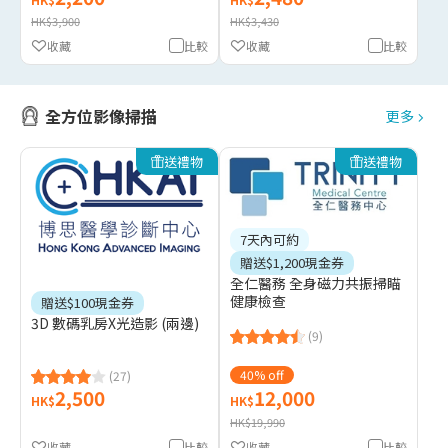
HK$3,900
HK$3,430
收藏
比較
收藏
比較
全方位影像掃描
更多
送禮物
送禮物
7天內可約
贈送$1,200現金券
全仁醫務 全身磁力共振掃瞄
健康檢查
贈送$100現金券
3D 數碼乳房X光造影 (兩邊)
(9)
40% off
(27)
2,500
12,000
HK$
HK$
HK$19,990
收藏
比較
收藏
比較