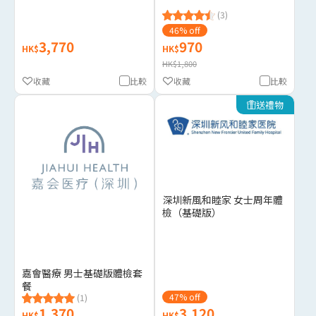
(3)
46% off
3,770
970
HK$
HK$
HK$1,800
收藏
比較
收藏
比較
送禮物
深圳新風和睦家 女士周年體
檢（基礎版）
嘉會醫療 男士基礎版體檢套
餐
47% off
(1)
1,370
3,120
HK$
HK$