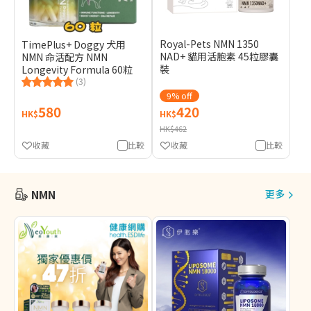
Royal-Pets NMN 1350
TimePlus+ Doggy 犬用
NAD+ 貓用活胞素 45粒膠囊
NMN 命活配方 NMN
裝
Longevity Formula 60粒
(3)
9% off
580
420
HK$
HK$
HK$462
收藏
比較
收藏
比較
NMN
更多