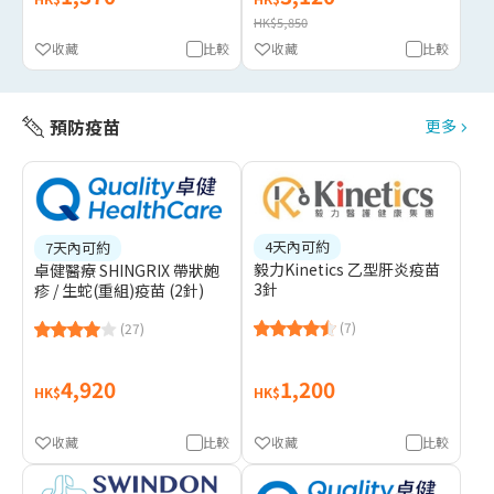
HK$5,850
收藏
比較
收藏
比較
預防疫苗
更多
4天內可約
7天內可約
毅力Kinetics 乙型肝炎疫苗
卓健醫療 SHINGRIX 帶狀皰
3針
疹 / 生蛇(重組)疫苗 (2針)
(7)
(27)
4,920
1,200
HK$
HK$
收藏
比較
收藏
比較