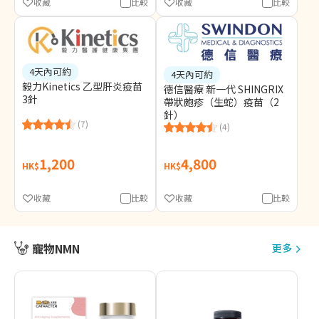
收藏
比較
收藏
比較
4天內可約
4天內可約
毅力Kinetics 乙型肝炎疫苗
德信醫療 新一代 SHINGRIX
3針
帶狀皰疹（生蛇）疫苗（2
針）
(7)
(4)
1,200
4,800
HK$
HK$
收藏
比較
收藏
比較
寵物NMN
更多