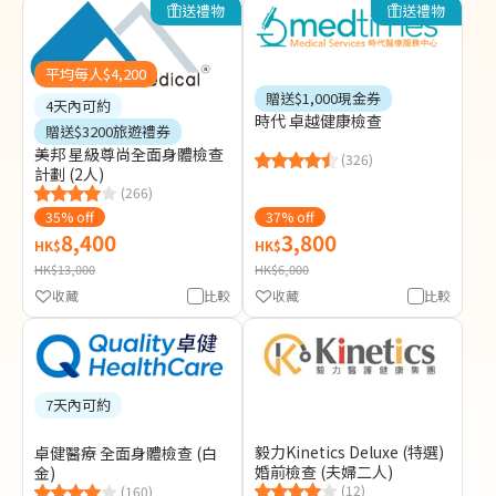
送禮物
送禮物
平均每人$4,200
贈送$1,000現金券
4天內可約
時代 卓越健康檢查
贈送$3200旅遊禮券
美邦 星級尊尚全面身體檢查
(326)
計劃 (2人)
(266)
35% off
37% off
8,400
3,800
HK$
HK$
HK$13,000
HK$6,000
收藏
比較
收藏
比較
7天內可約
毅力Kinetics Deluxe (特選)
卓健醫療 全面身體檢查 (白
婚前檢查 (夫婦二人)
金)
(12)
(160)