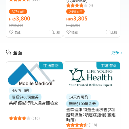
(7項超聲波)
(4)
37% off
24% off
3,800
3,805
HK$
HK$
HK$6,000
HK$5,035
收藏
比較
收藏
比較
全面
更多
送禮物
送禮物
4天內可約
14天內可約
贈送$400現金券
美邦 優越行政人員身體檢查
贈送$100現金券
壹森健康 特選全面檢查(2項
超聲波及2項癌症指標)(優惠
(516)
時段)
(118)