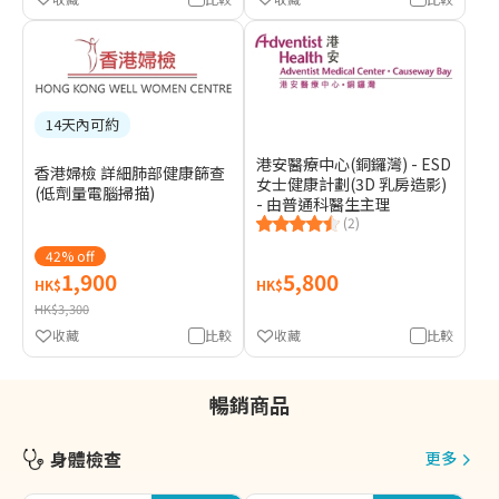
14天內可約
港安醫療中心(銅鑼灣) - ESD
香港婦檢 詳細肺部健康篩查
女士健康計劃(3D 乳房造影)
(低劑量電腦掃描)
- 由普通科醫生主理
(2)
42% off
1,900
5,800
HK$
HK$
HK$3,300
收藏
比較
收藏
比較
暢銷商品
身體檢查
更多