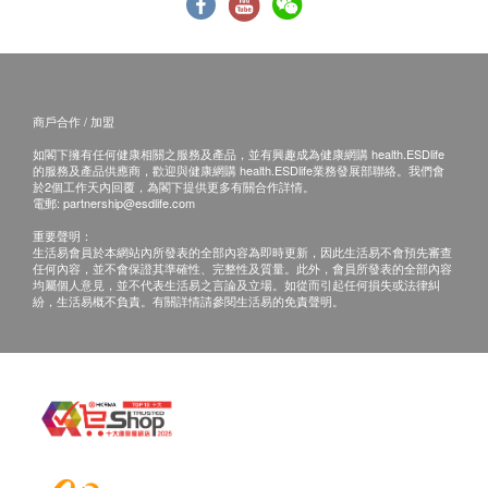
評估套餐內未被使用的評估專案，不可折扣或退款。
不可與會員優惠、商會優惠等其他優惠同享。
評估套餐不可享受保險直付服務。
腸胃鏡套餐條款：
商戶合作 / 加盟
如在內鏡檢查中發現需進行額外檢查或治療等複雜操作
如閣下擁有任何健康相關之服務及產品，並有興趣成為健康網購 health.ESDlife
的情況，為了您的健康，醫生通常將直接進行處理，產
的服務及產品供應商，歡迎與健康網購 health.ESDlife業務發展部聯絡。我們會
生的內鏡下操作及使用器械費用不包含在此套餐中，須
於2個工作天內回覆，為閣下提供更多有關合作詳情。
電郵:
partnership@esdlife.com
另行結算。
和睦家醫療集團擁有26年歷史且擁有港資背景，由香港
無痛胃腸鏡採用監測麻醉，建議親屬或者朋友陪護。
重要聲明：
管理層投資運營。集團在大灣區內廣州、深圳、香港分
生活易會員於本網站內所發表的全部內容為即時更新，因此生活易不會預先審查
購買套餐服務後，因個人原因未使用的服務或檢查項目
別設有醫院和診所。深圳新風和睦家位於深圳福田區的
任何內容，並不會保證其準確性、完整性及質量。此外，會員所發表的全部內容
不作折扣扣或退款，亦不可更換為其他服務專案。
綜合性醫院，亦被香港特區政府納入長者醫療券試點計
均屬個人意見，並不代表生活易之言論及立場。如從而引起任何損失或法律糾
紛，生活易概不負責。有關詳情請參閱生活易的免責聲明。
不可與會員優惠、商會優惠等其他優惠同享。
劃。
不可享受保險直付服務。
在已開設的26個科室及專科服務中，全科、健康管理、
口腔科、眼科、外科、骨科、內科、婦科及耳鼻喉科9
注意事項：
個科室可使用長者醫療券，香港長者就醫享有專屬優惠
如果商戶頁面與體檢計劃頁面的繁體中文、簡體中文、
套餐和以成本價結算的藥品，醫院聘請全國知名的醫
英文三個版本有任何抵觸或不相符之處，應以繁體中文
生、香港醫生與護士和優秀的外籍醫生為客戶提供綜合
版本為準。
治療，亦配備先進的放射診療設備、中英文報告、客戶
提前預約後即可到院就診。