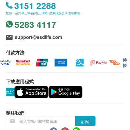
務。
3151 2288
營業時間：星期一至星期日上午8:30-12:00
客戶必須於預約當天出示身份證及訂購確認信以確認身
內地公眾假期休息
星期一至六早上9時至晚上12時; 星期日及公眾假期休息
份。
訂購之身體檢查計劃或疫苗計劃有效期6個月，客戶必
5283 4117
須於6個月內 (由確認付款日期起計) 接受有關檢查，逾
期作廢。
support@esdlife.com
訂購一經確認，不設退款。
進行身體檢查後，一般情況下，可於10個工作天內發出
身體檢查報告。
付款方法
報告獲取方式：電子報告（關注深圳新風和睦家醫院小
轉
程式獲取或發送至您的郵箱）；如需要紙質報告可以線
帳
下獲取或者郵寄。
體檢報告講解注意事項：報告講解一般是由體檢前進行
下載應用程式
問診的醫生負責。需要英文講解報告的客人，請在一開
始預約時提出需求，以便深圳新風和睦家安排到合適需
要的醫生跟進。
體檢套餐條款：
關注我們
因就診時間的限制，通常健康管理評估在當天上午進行
訂閱
完畢。如有必要的額外評估或專家問診可能需要另外安
排預約。