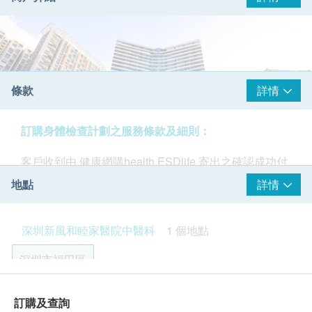
條款
詳情
訂購身體檢查計劃之服務條款及細則：
客戶收到由 健康網購health.ESDlife 寄出之確認成功付
款電郵後，深圳新風和睦家將於1-2個工作天內，致電
地點
詳情
客戶預約身體檢查時間。預約成功後，客戶會收到短信
通知。
深圳新風和睦家醫院中醫科
1 個地點
體檢報告：
健康管理評估後，醫生將根據您的健康狀況給予詳細的
深圳市福田區
分析並制定計畫來解決問題，幫助您管理健康狀況。
深圳新風和睦家的大部分醫生均可以講廣東話，如當值
深圳市福田區福強路4012號
醫生不會講廣東話，亦會有其他醫護人員提供翻譯服
訂購及查詢