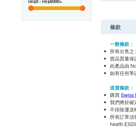
0
-
6000+
HK$
HK$
條款
一般條款：
所有出售之
貨品質量保
此產品由 Nord
如有任何爭議，N
送貨條款：
購買
Swiss 
我們將於確
不排除運送
所有訂單須視
health