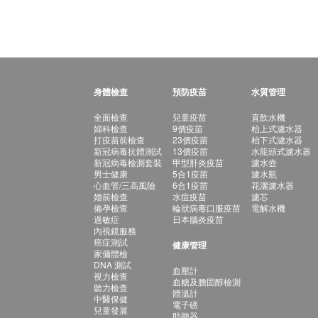
身體檢查
預防疫苗
水質管理
全面檢查
兒童疫苗
直飲水機
婦科檢查
9價疫苗
枱上式濾水器
打疫苗前檢查
23價疫苗
枱下式濾水器
新冠病毒抗體測試
13價疫苗
水龍頭式濾水器
新冠病毒檢測套裝
甲型肝炎疫苗
濾水壺
男士健康
5合1疫苗
濾水瓶
心血管/三高風險
6合1疫苗
花灑濾水器
婚前檢查
水痘疫苗
濾芯
備孕檢查
輪狀病毒口服疫苗
電解水機
過敏症
日本腦炎疫苗
內視鏡服務
癌症測試
健康管理
家傭體檢
DNA 測試
血壓計
視力檢查
血糖及膽固醇檢測
聽力檢查
體溫計
中醫保健
電子磅
兒童發展
助聽器