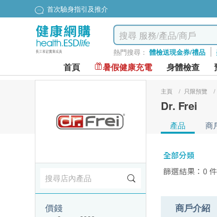
首次驗身指引及推介
熱門搜尋：
體檢送現金券/禮品
首頁
暑假健康充電
身體檢查
主頁
/
只限預覽
/
Dr. Frei
產品
商
全部分類
篩選結果：0 
價錢
商戶介紹