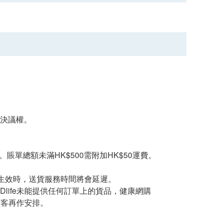
留最終決議權。
賬單總額未滿HK$500需附加HK$50運費。
生效時，送貨服務時間將會延遲。
Dlife未能提供任何訂單上的貨品，健康網購
知顧客再作安排。