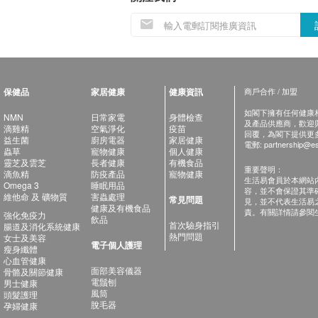
保健品
家居健康
健康資訊
商戶合作 / 加盟
如閣下擁有任何健康相關
NMN
日常家電
身體檢查
及產品供應商，歡迎與健
滴雞精
空氣淨化
疫苗
回覆，為閣下提供更
益生菌
廚房電器
家居健康
電郵:
partnership@es
蟲草
寵物健康
個人健康
靈芝及雲芝
長者健康
有機食品
重要聲明：
滴魚精
防疫產品
寵物健康
生活易會員於本網站
Omega 3
睡眠用品
容，並不會保證其準
維他命 及 礦物質
害蟲處理
常見問題
見，並不代表生活易
健康及有機食品
責。有關詳情請參閱
強化免疫力
飲品
首次驗身指引
腸道及消化系統健康
熱門問題
女士及美容
電子個人護理
瘦身纖體
心血管健康
面部美容儀器
骨骼及關節健康
電鬚刨
男士健康
風筒
頭髮護理
脫毛器
孕婦健康