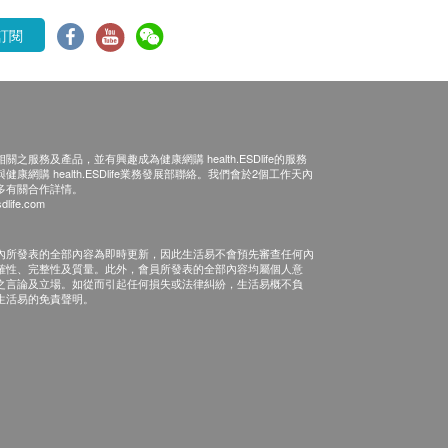
訂閱
之服務及產品，並有興趣成為健康網購 health.ESDlife的服務
康網購 health.ESDlife業務發展部聯絡。我們會於2個工作天內
多有關合作詳情。
dlife.com
內所發表的全部內容為即時更新，因此生活易不會預先審查任何內
確性、完整性及質量。此外，會員所發表的全部內容均屬個人意
之言論及立場。如從而引起任何損失或法律糾紛，生活易概不負
生活易的免責聲明。