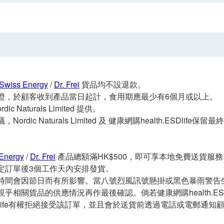
Swiss Energy
/
Dr. Frei
貨品均不設退款。
證，於顧客收到產品當日起計，食用期應最少有6個月或以上。
ic Naturals Limited 提供。
ordic Naturals Limited 及 健康網購health.ESDlife保
Energy
/
Dr. Frei
產品總額滿HK$500，即可享本地免費送貨服務。
定訂單後3個工作天內安排發貨。
時間會因節日而有所影響。當八號烈風訊號懸掛或黑色暴雨警告
乎相關貨品的供應情況再作最後確認。倘若健康網購health.ES
.ESDlife有權拒絕接受該訂單，並且會於送貨前透過電話或電郵通