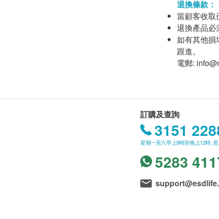
退換條款：
當顧客收取
退換產品必
如有其他損壞
跟進。
電郵:
info@n
訂購及查詢
3151 228
星期一至六早上9時至晚上12時; 
5283 411
support@esdlife