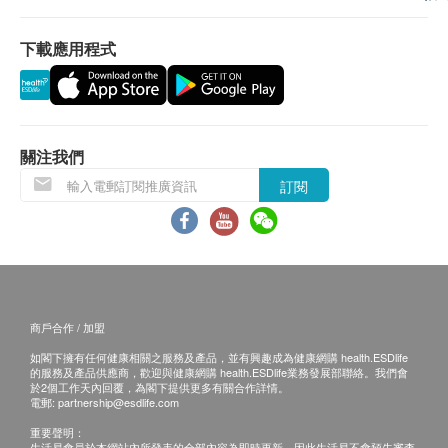
二、體檢報告領取和講解
下載應用程式
體檢報告的語言為簡體中文。
體檢報告會在體檢後10個工作日內完成，客戶可選擇以
下途徑查看體檢報告：
體檢報告完成後，招商局仁和厚德醫療管理（深圳）有
限公司德正門診部會發送提醒訊息至客戶預留的手機號
關注我們
短信息內，點擊鏈接即可查看電子報告。
訂閱
預留E-mail，招商局仁和厚德醫療管理（深圳）有限公
司德正門診部會在報告完成後發送至客人電郵地址。
預留郵寄地址，招商局仁和厚德醫療管理（深圳）有限
公司德正門診部會在報告完成後郵寄，郵費到付（可送
到港澳地區）。
體檢報告完成後可預約醫生講解報告，客戶可選擇以下
渠道：
商戶合作 / 加盟
電話講解：需至少提前1個工作日預約具體時間（聯絡
如閣下擁有任何健康相關之服務及產品，並有興趣成為健康網購 health.ESDlife
電話：+86 13670018171；微信：+86
的服務及產品供應商，歡迎與健康網購 health.ESDlife業務發展部聯絡。我們會
13670018171），醫生會按預約時間主動聯絡客戶。
於2個工作天內回覆，為閣下提供更多有關合作詳情。
電郵:
partnership@esdlife.com
當面講解：需至少提前1個工作日預約具體時間（聯絡
電話：+86 13670018171；微信：+86
重要聲明：
生活易會員於本網站內所發表的全部內容為即時更新，因此生活易不會預先審查