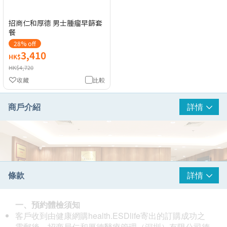
招商仁和厚德 男士腫瘤早篩套
餐
28% off
3,410
HK$
HK$4,720
收藏
比較
商戶介紹
詳情
條款
詳情
一、預約體檢須知
客戶收到由健康網購health.ESDlife寄出的訂購成功之
電郵後，招商局仁和厚德醫療管理（深圳）有限公司德