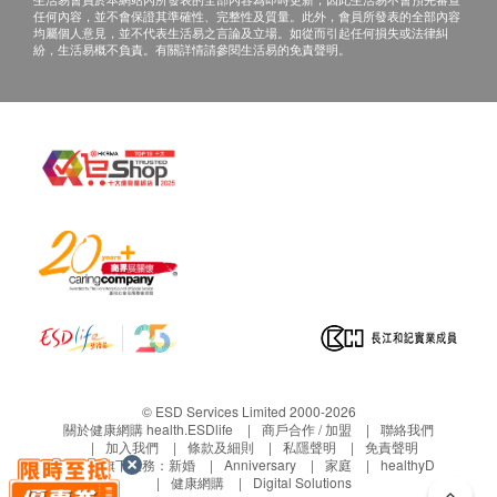
13670018171），體檢客戶在約定時間到招商局仁和厚
任何內容，並不會保證其準確性、完整性及質量。此外，會員所發表的全部內容
德醫療管理（深圳）有限公司德正門診部聼醫生當面講
均屬個人意見，並不代表生活易之言論及立場。如從而引起任何損失或法律糾
紛，生活易概不負責。有關詳情請參閱生活易的免責聲明。
解。如預約當面講解，以下地點可供選擇：
地址：深圳市福田區-金田路榮超經貿中心三樓0312單
元
三、免責聲明
如有爭議，健康網購health.ESDlife及招商局仁和厚德
醫療管理（深圳）有限公司德正門診部保留最後決定
權。
所有健康檢查/服務並非作為醫務診斷或治療用途。當閣
下身體健康出現任何疾病徵兆時，應立即諮詢有認可資
格的醫生，作出診斷及治療。
本服務/產品由商戶提供。生活易【健康網購
health.ESDlife】並沒有經營或提供本服務/產品。有關
此服務/產品的錯漏或延誤，或因使用此服務/產品而引
致的損失、損害、受傷或法律訴訟，健康網購
© ESD Services Limited 2000-2026
health.ESDlife概不負責。一切有關的索償或查詢，須
關於健康網購 health.ESDlife
商戶合作 / 加盟
聯絡我們
向提供服務之體檢中心或商戶提出。
加入我們
條款及細則
私隱聲明
免責聲明
生活易旗下業務：
新婚
Anniversary
家庭
healthyD
健康網購
Digital Solutions