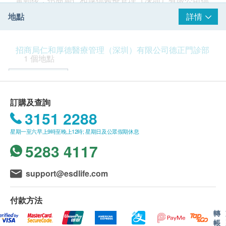
正門診部將於隨後1個工作日的辦公時間內，致電客戶
地點
詳情
預約身體檢查的時間及地點。客戶亦可至少提前1個工
作日聯絡招商局仁和厚德醫療管理（深圳）有限公司德
招商局仁和厚德醫療管理（深圳）有限公司德正門診部
正門診部進行預約（聯絡電話：+86 13670018171；微
招商局仁和厚德醫療管理（深圳）有限公司德正門診部
位於深圳CBD榮超經貿中心三樓，經核準的科目有:全
信：+86 13670018171）。
1 個地點
科、內科、外科、婦科、兒科、眼科、皮膚科、中醫
客戶至現場後，招商局仁和厚德醫療管理（深圳）有限
科、麻醉科、醫學檢驗科、醫學影像科等臨床和醫技科
公司德正門診部工作人員會核對客戶的姓名、出生年月
深圳市福田區
室;特色業務是:品質體檢、全科基礎醫療、名醫專科診
日、手機號及健康網購health.ESDlife訂購成功之電
療(口腔科、無痛胃腸鏡、康覆理療、美容皮膚科等)、
郵。
訂購及查詢
深圳市福田區金田路4028號榮超經貿中心三樓312單元
家庭健康管理、企業健康管理、綠色就診及海外就醫、
訂單如需改期，請至少提前1個工作日聯絡招商局仁和
3151 2288
遠程會診等。秉承“讓醫療更有溫度，讓健康更有尊嚴”
厚德醫療管理（深圳）有限公司德正門診部（聯絡電
營業時間：星期一至星期五 8:00-17:30，星期六8:00-12:00
的宗旨，和你一起，厚愛健康。
星期一至六早上9時至晚上12時; 星期日及公眾假期休息
話：+86 13670018171；微信：+86 13670018171）。
身體檢查計劃有效期為3個月，客戶必須於3個月內（由
5283 4117
確認付款日期起計）接受有關檢查，逾期作廢。
體檢時, 如果遇到醫生不會説廣東話的情況，招商局仁
support@esdlife.com
和厚德醫療管理（深圳）有限公司德正門診部可安排醫
護人員陪同提供翻譯服務。
如果商戶頁面與體檢計劃頁面的繁體中文、簡體中文、
付款方法
英文三個版本有任何抵觸或不相符之處，應以繁體中文
轉
版本為準。
帳