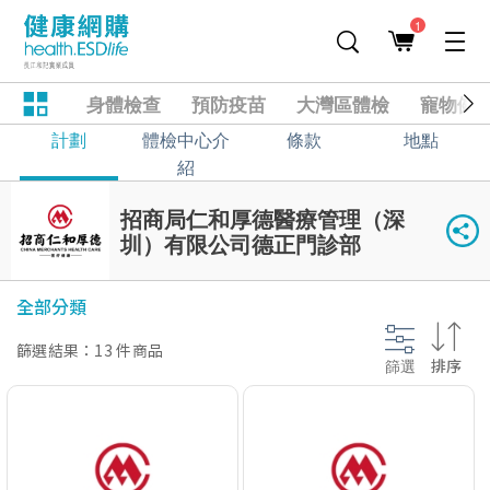
1
身體檢查
預防疫苗
大灣區體檢
寵物健
計劃
體檢中心介
條款
地點
紹
招商局仁和厚德醫療管理（深
圳）有限公司德正門診部
全部分類
篩選結果：13 件商品
篩選
排序