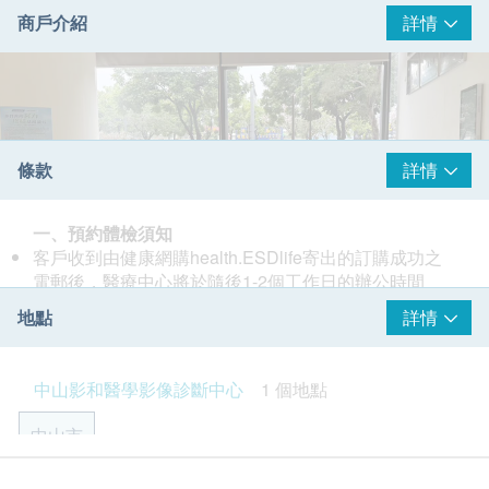
商戶介紹
詳情
條款
詳情
一、預約體檢須知
客戶收到由健康網購health.ESDlife寄出的訂購成功之
電郵後，醫療中心將於隨後1-2個工作日的辦公時間
內，致電客戶預約身體檢查的時間及地點。客戶亦可至
地點
詳情
少提前3個工作日聯絡醫療中心進行預約（微
信/WhatsApp：+852 92974697）。
中山影和醫學影像診斷中心，是中山首家獨立的第三方
客戶至現場後，醫療中心工作人員會核對客戶的姓名、
中山影和醫學影像診斷中心
1 個地點
影像診斷中心，由上海聯影智慧醫療投資管理有限公司
出生年月日、手機號及健康網購health.ESDlife訂購成
與香港康健國際醫療集團強強聯合，共同成立，建築面
功之電郵。
中山市
積達2500平方米。中心配置了聯影全線高端影像設備，
訂單如需改期，請至少提前3個工作日聯絡醫療中心
包括數位光導PET/CT、光梭3.0T磁共振、心時空128
（微信/WhatsApp：+852 92974697）。