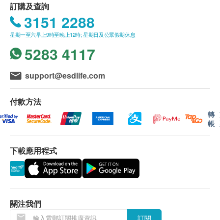
層CT等。中心將影像診斷設備和臨床需求相結合，本
中山市火炬開發區中山六路88號火炬大數據中心3棟1-3層
身體檢查計劃有效期為3個月，客戶必須於3個月內（由
訂購及查詢
著預防大於治療的理念，為客戶提供全病種疾病的早期
確認付款日期起計）接受有關檢查，逾期作廢。
3151 2288
星期一至日︰8:00a.m. – 5:00p.m.
篩查與精准診斷。
體檢時, 如果遇到醫生不會説廣東話的情況，醫療中心
星期一至六早上9時至晚上12時; 星期日及公眾假期休息
可安排醫護人員陪同提供翻譯服務。
如果商戶頁面與體檢計劃頁面的繁體中文、簡體中文、
5283 4117
英文三個版本有任何抵觸或不相符之處，應以簡體中文
版本為準。
support@esdlife.com
二、體檢報告領取和講解
體檢報告會在體檢後10個工作日內完成，客戶可選擇以
下途徑查看體檢報告：
付款方法
1. 體檢報告完成後，醫療中心會發送提醒訊息提醒客戶
轉
查看報告 。
帳
2. 預留郵寄地址，醫療中心會在報告完成後郵寄，郵費
到付（可送到港澳地區）。
下載應用程式
體檢報告完成後可預約醫生講解報告，客戶可選擇以下
渠道：
1. 電話講解：需至少提前3個工作日預約具體時間（微
信/WhatsApp：+852 92974697），醫生會按預約時間
主動聯絡客戶
關注我們
2. 當面講解：需至少提前3個工作日預約具體時間（微
訂閱
信/WhatsApp：+852 92974697），體檢客戶在約定時