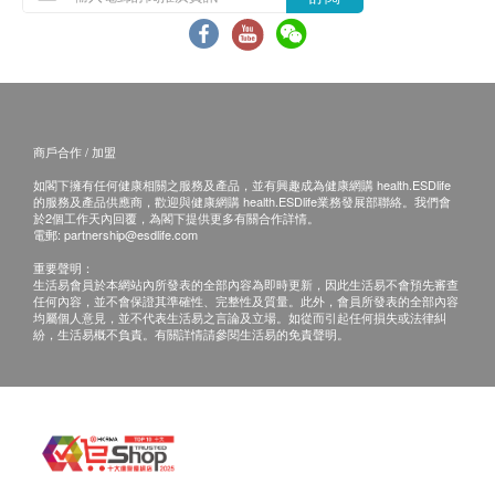
間到醫療中心聼醫生當面講解。醫療中心地址為：中山
市火炬開發區中山六路88號火炬大數據中心3棟1-3層
三、免責聲明
如有爭議，健康網購health.ESDlife及醫療中心保留最
後決定權。
商戶合作 / 加盟
1. 所有健康檢查/服務並非作為醫務診斷或治療用途。
如閣下擁有任何健康相關之服務及產品，並有興趣成為健康網購 health.ESDlife
當閣下身體健康出現任何疾病徵兆時，應立即諮詢有認
的服務及產品供應商，歡迎與健康網購 health.ESDlife業務發展部聯絡。我們會
可資格的醫生，作出診斷及治療。
於2個工作天內回覆，為閣下提供更多有關合作詳情。
電郵:
partnership@esdlife.com
2. 本服務/產品由商戶提供。生活易【健康網購
health.ESDlife】並沒有經營或提供本服務/產品。有關
重要聲明：
生活易會員於本網站內所發表的全部內容為即時更新，因此生活易不會預先審查
此服務/產品的錯漏或延誤，或因使用此服務/產品而引
任何內容，並不會保證其準確性、完整性及質量。此外，會員所發表的全部內容
致的損失、損害、受傷或法律訴訟，健康網購
均屬個人意見，並不代表生活易之言論及立場。如從而引起任何損失或法律糾
紛，生活易概不負責。有關詳情請參閱生活易的免責聲明。
health.ESDlife概不負責。一切有關的索償或查詢，須
向提供服務之體檢中心或商戶提出。