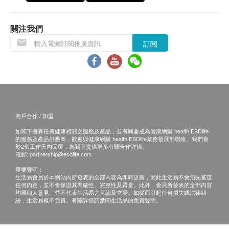
預留郵寄地址，深圳奧洛瑞綜合門診部會在報告完成後
郵寄，郵費到付(可送到港澳地區)；
報告完成後到體檢中心領取；
關注我們
微信搜索“深圳奧洛瑞綜合門診部”公眾號，點擊在線服
訂閱
務——個人中心（輸入已登記的名字和聯繫電話）——
檢查檢驗就結果，就可以進行查詢。
體檢報告出具後可預約醫生講解報告，客戶可選擇以下
渠道：
電話視像講解：需至少提前1日預約具體時間（預約聯
絡電話：+86 0755 25109659，微信：
LagunaShaw
），醫生會按預約時間主動聯絡客戶。
商戶合作 / 加盟
當面講解：需至少提前1日預約具體時間（預約聯絡電
如閣下擁有任何健康相關之服務及產品，並有興趣成為健康網購 health.ESDlife
話：+86 0755 25109659，微信：
LagunaShaw
），體
的服務及產品供應商，歡迎與健康網購 health.ESDlife業務發展部聯絡。我們會
於2個工作天內回覆，為閣下提供更多有關合作詳情。
檢人在約定時間到體檢中心聼醫生當面講解。
電郵:
partnership@esdlife.com
三、免責聲明
重要聲明：
如有爭議，健康網購health.ESDlife及深圳奧洛瑞綜合
生活易會員於本網站內所發表的全部內容為即時更新，因此生活易不會預先審查
任何內容，並不會保證其準確性、完整性及質量。此外，會員所發表的全部內容
門診部保留最後決定權。
均屬個人意見，並不代表生活易之言論及立場。如從而引起任何損失或法律糾
所有健康檢查/服務並非作為治療用途。當閣下身體健康
紛，生活易概不負責。有關詳情請參閱生活易的免責聲明。
出現任何疾病徵兆時，應立即諮詢有認可資格的醫生，
作出診斷及治療。