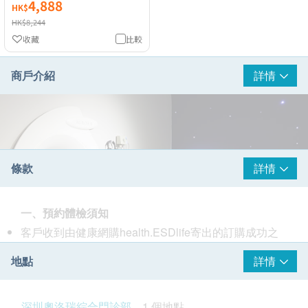
4,888
HK$
HK$8,244
收藏
比較
商戶介紹
詳情
條款
詳情
一、預約體檢須知
客戶收到由健康網購health.ESDlife寄出的訂購成功之
電郵後，深圳奧洛瑞綜合門診部將於隨後1-2個工作天
地點
詳情
的辦公時間內，致電客戶預約身體檢查的時間及地點。
客戶亦可至少提前1日致深圳奧洛瑞綜合門診部進行預
約（聯絡電話：+86 0755 25109659，微信：
於1999年在美國波士頓成立,是乳腺癌診斷領域的先鋒
深圳奧洛瑞綜合門診部
1 個地點
LagunaShaw
）。