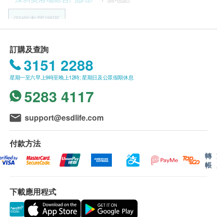
品牌.我們研發的專用乳腺磁力共振成像(BMRI)是目前
客戶至現場後，深圳奧洛瑞綜合門診部工作人員會核對
唯一獲得美國食品藥品監督管理局(FDA)認證的乳腺專
深圳市羅湖區
客戶的姓名、出生年月日、手機號及健康網購。
用磁力共振系統,可檢測小至0.7毫米的早期乳腺癌,樹立
health.ESDlife訂購成功之電郵以確認客戶身份。
了早篩查早診斷的新標準.
訂單如需改期，請至少提前1日聯絡深圳奧洛瑞綜合門
自2024年起BMRI設備落戶深圳奧洛瑞綜合門診部,為深
廣東省深圳市羅湖區人民南路3005號深房廣場B座6樓全層
訂購及查詢
診部（聯絡電話：+86 0755 25109659，微信：
圳以及周邊城市患者提供高精度的早期乳腺癌篩查服務,
（西門有直達電梯）
3151 2288
LagunaShaw
）。
深圳奧洛瑞綜合門診部於2024年在深圳羅湖區開業項目
顯示地圖
身體檢查計劃有效期為3個月，客戶必須於3個月內(由
位于深房廣場六層， 有獨立專用戶外電梯，建築面積
星期一至六早上9時至晚上12時; 星期日及公眾假期休息
確認付款日期起計)接受有關檢查，逾期作廢。
4137平方米 ,坐落在歷史悠久且港人新寵的東門商圈內,
5283 4117
營業時間：週一到週日 09:00-17:30
體檢時, 如果遇到醫生不會説廣東話的情況，奧洛瑞綜
作為一家具備百級層流手術室的綜合門診部設有全科、
合門診部可安排醫護人員陪同提供翻譯服務。
外科、內科、婦科、中醫科、康復醫學科、美容外科,融
如果商戶頁面與體檢計劃頁面的繁體中文、簡體中文、
合美式國際醫療標準於大灣區專業力量.守護您的每一個
support@esdlife.com
英文三個版本有任何抵觸或不相符之處，應以繁體中文
健康瞬間。
版本為準。
付款方法
二、報告領取和講解
轉
帳
體檢報告為簡體中文版本。
體檢報告會在體檢後1-7日內完成，並通過微信/郵件/郵
寄客戶，客戶可選擇以下途徑查看體檢報告：
下載應用程式
預留E-mail，深圳奧洛瑞綜合門診部在報告完成後發送
至客人電郵地址；