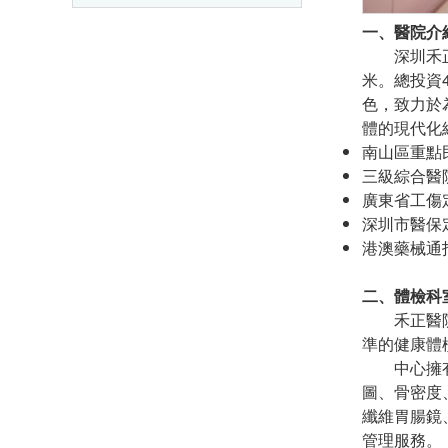
一、醫院介
深圳禾正醫
米。總投資
色，致力於
體的現代化
南山區重點
三級綜合醫
廣東省工傷
深圳市醫保
港澳藥械通
二、體檢科
禾正醫院健
準的健康體
中心擁有優
圖、骨密度、
纖維胃腸鏡
管理服務。