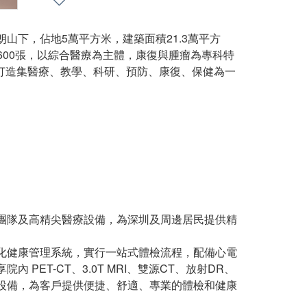
下，佔地5萬平方米，建築面積21.3萬平方
位600張，以綜合醫療為主體，康復與腫瘤為專科特
務，打造集醫療、教學、科研、預防、康復、保健為一
隊及高精尖醫療設備，為深圳及周邊居民提供精
健康管理系統，實行一站式體檢流程，配備心電
ET-CT、3.0T MRI、雙源CT、放射DR、
設備，為客戶提供便捷、舒適、專業的體檢和健康