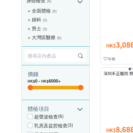
身體檢查
(6)
全面體檢
(6)
婦科
(3)
男士
(3)
大灣區醫療
(6)
3,08
HK$
收藏
價錢
深圳禾正醫院 
0
-
6000+
HK$
HK$
體檢項目
(6)
超聲波檢查
(3)
乳房及盆腔檢查
8,68
HK$