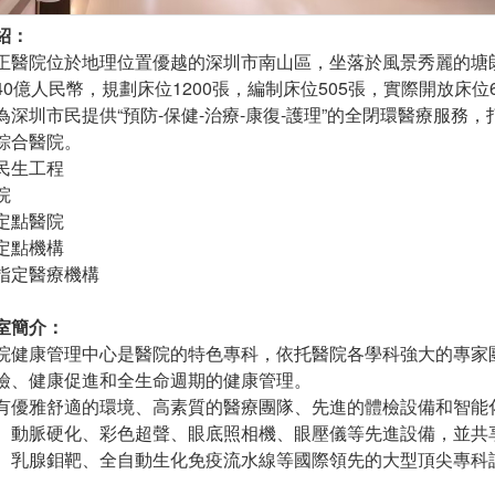
紹：
院位於地理位置優越的深圳市南山區，坐落於風景秀麗的塘朗山
40億人民幣，規劃床位1200張，編制床位505張，實際開放床
為深圳市民提供“預防-保健-治療-康復-護理”的全閉環醫療服
綜合醫院。
民生工程
院
定點醫院
定點機構
指定醫療機構
室簡介：
康管理中心是醫院的特色專科，依托醫院各學科強大的專家團
檢、健康促進和全生命週期的健康管理。
雅舒適的環境、高素質的醫療團隊、先進的體檢設備和智能化
動脈硬化、彩色超聲、眼底照相機、眼壓儀等先進設備，並共享院內 P
、乳腺鉬靶、全自動生化免疫流水線等國際領先的大型頂尖專科