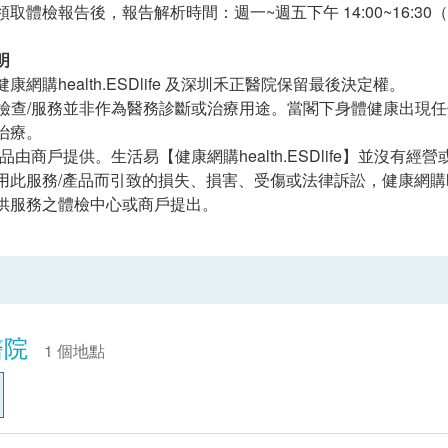
取體檢報告後，報告解析時間：週一~週五下午 14:00~16:3
明
康網購health.ESDlife 及深圳禾正醫院保留最後決定權。
檢查/服務並非作為醫務診斷或治療用途。當閣下身體健康出現
治療。
品由商戶提供。生活易【健康網購health.ESDlife】並沒有
此服務/產品而引致的損失、損害、受傷或法律訴訟，健康網購heal
供服務之體檢中心或商戶提出。
醫院
1 個地點