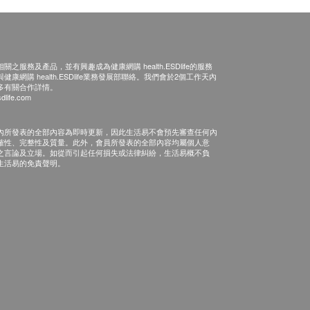
之服務及產品，並有興趣成為健康網購 health.ESDlife的服務
康網購 health.ESDlife業務發展部聯絡。我們會於2個工作天內
多有關合作詳情。
dlife.com
內所發表的全部內容為即時更新，因此生活易不會預先審查任何內
確性、完整性及質量。此外，會員所發表的全部內容均屬個人意
之言論及立場。如從而引起任何損失或法律糾紛，生活易概不負
生活易的免責聲明。