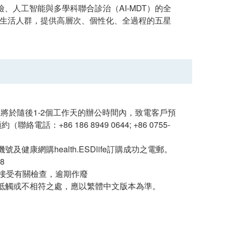
人工智能與多學科聯合診治（AI-MDT）的全
康生活人群，提供高層次、個性化、全過程的五星
正醫院將於隨後1-2個工作天的辦公時間內，致電客戶預
86 186 8949 0644; +86 0755-
網購health.ESDlife訂購成功之電郵。
8
接受有關檢查，逾期作廢
抵觸或不相符之處，應以繁體中文版本為準。