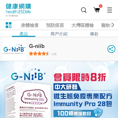
1
身體檢查
預防疫苗
大灣區體檢
寵物健
產品
商戶介紹
條款
G-niib
(12)