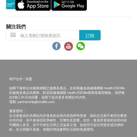
毀情況，一經確認簽收，恕不接受退換。
如有其他損壞或遺漏查詢，顧客必須保留有效收據正
本，並於送貨後3個工作天內按下列方式聯絡 明確醫療
客戶服務部跟進。
關注我們
訂閱
免責聲明
本服務/產品由商戶提供。生活易【健康網購
health.ESDlife】並沒有經營或提供本服務/產品。有關
此服務/產品的錯漏或延誤，或因使用此服務/產品而引
致的損失、損害、受傷或法律訴訟，健康網購
health.ESDlife概不負責。一切有關的索償或查詢，須
向提供服務之體檢中心或商戶提出。
商戶合作 / 加盟
如閣下擁有任何健康相關之服務及產品，並有興趣成為健康網購 health.ESDlife
的服務及產品供應商，歡迎與健康網購 health.ESDlife業務發展部聯絡。我們會
於2個工作天內回覆，為閣下提供更多有關合作詳情。
電郵:
partnership@esdlife.com
重要聲明：
生活易會員於本網站內所發表的全部內容為即時更新，因此生活易不會預先審查
任何內容，並不會保證其準確性、完整性及質量。此外，會員所發表的全部內容
均屬個人意見，並不代表生活易之言論及立場。如從而引起任何損失或法律糾
紛，生活易概不負責。有關詳情請參閱生活易的免責聲明。