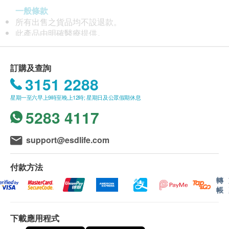
力，提高新冠疫苗成效、紓緩或減輕後遺症的症狀。
一般條款
所有出售之貨品均不設退款。
此產品由明確醫療提供。
如有任何爭議，明確醫療及健康網購 Health.ESDlife 保
留最終決議權。
訂購及查詢
送貨條款
3151 2288
購買
G-niib
/
Nestle Mom
/
Santivia
產品總額滿
星期一至六早上9時至晚上12時; 星期日及公眾假期休息
HK$500，即可享本地一般地區免費送貨服務。賬單總
額未滿HK$500需附加HK$40運費。
5283 4117
明確醫療將於訂單確定後3-5個工作天內安排發貨。
不排除運送時間會因節日而有所影響。當八號烈風訊號
support@esdlife.com
懸掛或黑色暴雨警告生效時，送貨服務時間將會延遲。
所有訂單須視乎相關貨品的供應情況再作最後確認。倘
付款方法
若供應商未能提供任何訂單上的貨品，健康網購有權拒
絕接受該訂單，並且會於送貨前透過電話或電郵通知顧
轉
帳
客再作安排。
售後條款
下載應用程式
當顧客收取已訂購之貨品時，有責任檢查貨品是否有損