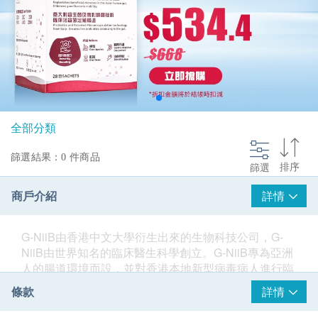
@section InlineScriptsHead {
}
全部分類
篩選結果：0 件商品
篩選
排序
商戶介紹
詳情
G-NiiB由香港中文大學衍生出來的生物科技公司，G-
NiiB由世界知名的臨床醫生科學創立。G-NiiB專為亞洲
人的腸道環境而設，並對香港本地新型病毒病人進行臨
床測試其成效及安全性。G-NiiB含天然活菌種，有助平
條款
詳情
衡腸道微生態、強化免疫系統、提高抵抗力及加快痊
癒。G-NiiB富含青春雙歧桿菌，不但能增強人體免疫