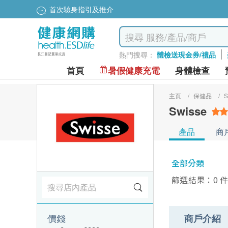
首次驗身指引及推介
熱門搜尋：
體檢送現金券/禮品
首頁
暑假健康充電
身體檢查
主頁
/
保健品
/
S
Swisse
產品
商
全部分類
篩選結果：0 
價錢
商戶介紹