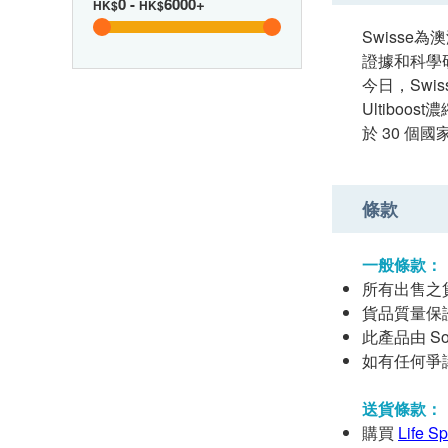
0
-
6000+
HK$
HK$
Swisse
證據和科學
今日，Swi
Ultibo
於 30 個
條款
一般條款：
所有出售之
貨品質量保
此產品由 Sout
如有任何爭議，S
送貨條款：
購買
Life 