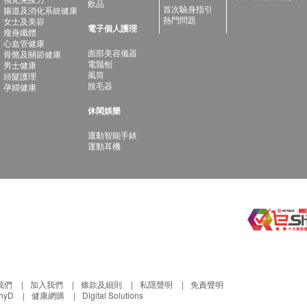
飲品
首次驗身指引
腸道及消化系統健康
熱門問題
女士及美容
電子個人護理
瘦身纖體
心血管健康
面部美容儀器
骨骼及關節健康
電鬚刨
男士健康
風筒
頭髮護理
脫毛器
孕婦健康
休閑娛樂
運動智能手錶
運動耳機
我們
加入我們
條款及細則
私隱聲明
免責聲明
thyD
健康網購
Digital Solutions