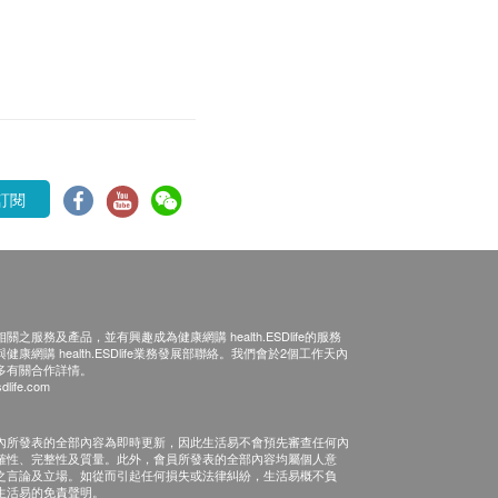
訂閱
之服務及產品，並有興趣成為健康網購 health.ESDlife的服務
康網購 health.ESDlife業務發展部聯絡。我們會於2個工作天內
多有關合作詳情。
dlife.com
內所發表的全部內容為即時更新，因此生活易不會預先審查任何內
確性、完整性及質量。此外，會員所發表的全部內容均屬個人意
之言論及立場。如從而引起任何損失或法律糾紛，生活易概不負
生活易的免責聲明。