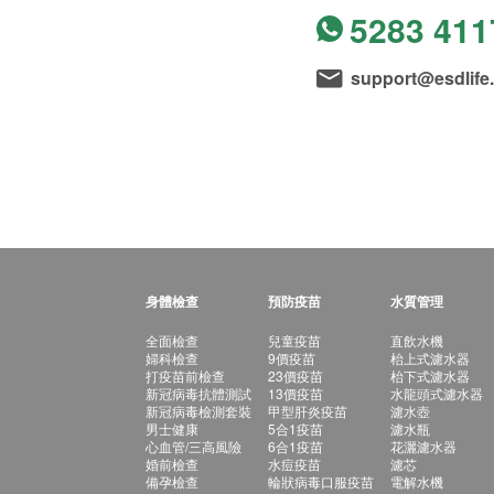
5283 411
support@esdlife
身體檢查
預防疫苗
水質管理
全面檢查
兒童疫苗
直飲水機
婦科檢查
9價疫苗
枱上式濾水器
打疫苗前檢查
23價疫苗
枱下式濾水器
新冠病毒抗體測試
13價疫苗
水龍頭式濾水器
新冠病毒檢測套裝
甲型肝炎疫苗
濾水壺
男士健康
5合1疫苗
濾水瓶
心血管/三高風險
6合1疫苗
花灑濾水器
婚前檢查
水痘疫苗
濾芯
備孕檢查
輪狀病毒口服疫苗
電解水機