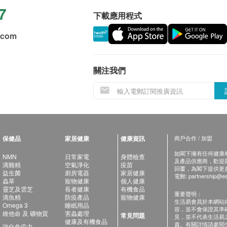
7
下載應用程式
.com
關注我們
保健品
家居健康
健康資訊
商戶合作 / 加盟
如閣下擁有任何健康相關
NMN
日常家電
身體檢查
及產品供應商，歡迎與健
滴雞精
空氣淨化
疫苗
回覆，為閣下提供更
益生菌
廚房電器
家居健康
電郵:
partnership@es
蟲草
寵物健康
個人健康
靈芝及雲芝
長者健康
有機食品
重要聲明：
滴魚精
防疫產品
寵物健康
生活易會員於本網站
Omega 3
睡眠用品
容，並不會保證其準
維他命 及 礦物質
害蟲處理
常見問題
見，並不代表生活易
健康及有機食品
責。有關詳情請參閱
強化免疫力