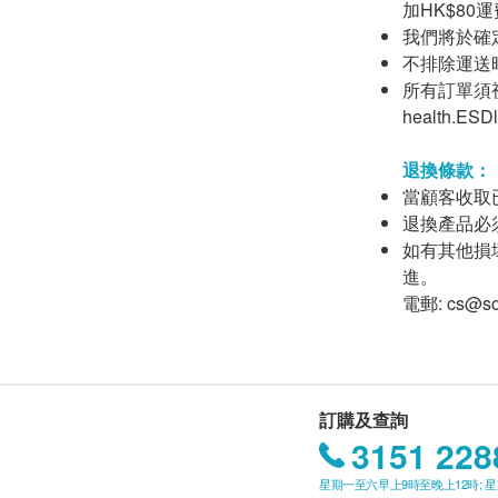
加HK$80
我們將於確
不排除運送
所有訂單須視
health
退換條款：
當顧客收取
退換產品必
如有其他損壞
進。
電郵: cs@so
訂購及查詢
3151 228
星期一至六早上9時至晚上12時; 