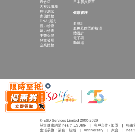
過敏症
日本腦炎疫苗
內視鏡服務
癌症測試
健康管理
家傭體檢
DNA 測試
血壓計
視力檢查
血糖及膽固醇檢測
聽力檢查
體溫計
中醫保健
電子磅
兒童發展
助聽器
企業體檢
© ESD Services Limited 2000-2026
關於健康網購 health.ESDlife
商戶合作 / 加盟
聯絡
生活易旗下業務：
新婚
Anniversary
家庭
heal