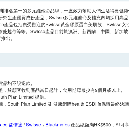
為澳洲排名第一的多元維他命品牌，一直致力幫助人們生活得更健康快
研究生產優質成份產品，Swisse多元維他命及補充劑均採用高
sse產品包括廣受歡迎的Swisse黃金膠原蛋白美肌飲、Swisse女
ost濃縮蔓越莓等等。Swisse產品目前於澳洲、新西蘭、中國、
國家推出。
貨品均不設退款。
證，於顧客收到產品當日起計，食用期應最少有9個月或以上。
h Plan Limited 提供。
outh Plan Limited 及 健康網購health.ESDlife保留最終
Space 益倍適
/
Swisse
/
Blackmores
產品總額滿HK$500，即可