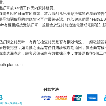
運費。
定訂單後3-5個工作天內安排發貨。
時間會因節日而有所影響。當八號烈風訊號懸掛或黑色暴雨警告
乎相關貨品的供應情況再作最後確認。倘若健康網購health.ES
.ESDlife有權拒絕接受該訂單，並且會於送貨前透過電話或電郵通
已訂購之貨品時，有責任檢查貨品是否有損毀情況，一經確認簽
須包裝完整，如退換之產品有任何殘缺或過期退回，供應商有權
或遺漏查詢，顧客必須保留有效收據正本，並於送貨後3個工作天內按
uth-plan.com
付款方法
8
星期日及公眾假期休息