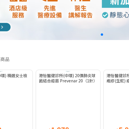
件商品
環) 精選女士檢
港怡醫健診所(中環) 20價肺炎球
港怡醫健診所
菌結合疫苗 Prevenar 20（1針）
疱疹(生蛇) 疫