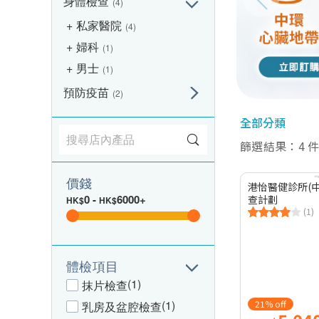
身體檢查
(4)
私家醫院
(4)
婦科
(1)
男士
(1)
預防疫苗
(2)
全部分類
篩選結果：4 
價錢
港怡醫健診所(中
0
-
6000+
查計劃
HK$
HK$
(1)
體檢項目
(1)
抹片檢查
(1)
21% off
乳房及盆腔檢查