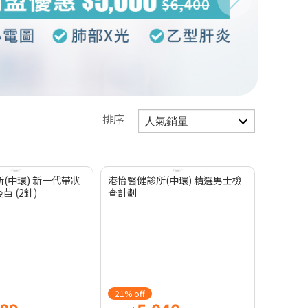
排序
(中環) 新一代帶狀
港怡醫健診所(中環) 精選男士檢
苗 (2針)
查計劃
21% off