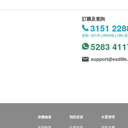
訂購及查詢
3151 228
星期一至六早上9時至晚上12時; 
5283 411
support@esdlife
身體檢查
預防疫苗
水質管理
全面檢查
兒童疫苗
直飲水機