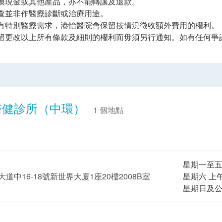
換現金或其他產品，亦不能轉讓及退款。
查並非作醫療診斷或治療用途。
有特別醫療需求，港怡醫院會保留按情況徵收額外費用的權利。
留更改以上所有條款及細則的權利而毋須另行通知。如有任何爭
醫健診所（中環）
1 個地點
星期一至五 
道中16-18號新世界大廈1座20樓2008B室
星期六 上
星期日及公