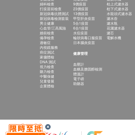
婦科檢查
9價疫苗
枱上式濾水器
打疫苗前檢查
23價疫苗
枱下式濾水器
新冠病毒抗體測試
13價疫苗
水龍頭式濾水器
新冠病毒檢測套裝
甲型肝炎疫苗
濾水壺
男士健康
5合1疫苗
濾水瓶
心血管/三高風險
6合1疫苗
花灑濾水器
婚前檢查
水痘疫苗
濾芯
備孕檢查
輪狀病毒口服疫苗
電解水機
過敏症
日本腦炎疫苗
內視鏡服務
癌症測試
健康管理
家傭體檢
DNA 測試
血壓計
視力檢查
血糖及膽固醇檢測
聽力檢查
體溫計
中醫保健
電子磅
兒童發展
助聽器
企業體檢