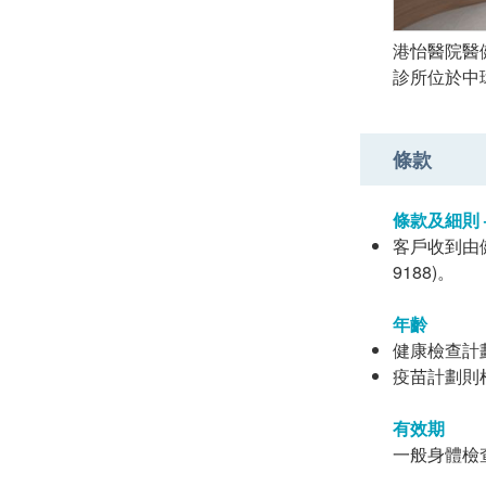
港怡醫院醫
診所位於中
條款
條款及細則 
客戶收到由健康
9188)。
年齡
健康檢查計
疫苗計劃則
有效期
一般身體檢