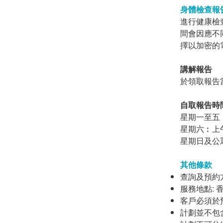
身體檢查報
進行健康檢
間會因應不
擇以加密的
講解報告
於領取報告
自取報告時
星期一至五︰
星期六︰上午
星期日及公
其他條款
查詢及預約方法：
服務地點: 
客戶必須於
計劃並不包