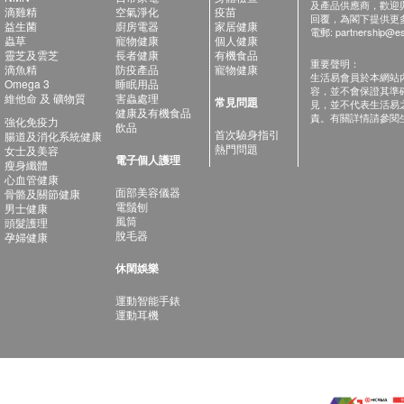
及產品供應商，歡迎與健
滴雞精
空氣淨化
疫苗
回覆，為閣下提供更
益生菌
廚房電器
家居健康
電郵:
partnership@es
蟲草
寵物健康
個人健康
靈芝及雲芝
長者健康
有機食品
重要聲明：
滴魚精
防疫產品
寵物健康
生活易會員於本網站
Omega 3
睡眠用品
容，並不會保證其準
維他命 及 礦物質
害蟲處理
常見問題
見，並不代表生活易
健康及有機食品
責。有關詳情請參閱
強化免疫力
飲品
首次驗身指引
腸道及消化系統健康
熱門問題
女士及美容
電子個人護理
瘦身纖體
心血管健康
面部美容儀器
骨骼及關節健康
電鬚刨
男士健康
風筒
頭髮護理
脫毛器
孕婦健康
休閑娛樂
運動智能手錶
運動耳機