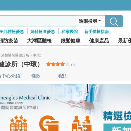
進階搜尋
美邦體檢優惠
婦科檢查優惠
私家醫院
新手體檢指南
預防疫苗
大灣區體檢
銀髮健康
健康產品
最新
港怡醫院醫健診所（中環）
健診所（中環）
(1)
檢中心介紹
條款
地點