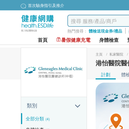
首次驗身指引及推介
熱門搜尋：
體檢送現金券/禮品
首頁
暑假健康充電
身體檢查
主頁
/
私家醫院
/
港怡醫院醫
計劃
體
類別
全部分類
(4)