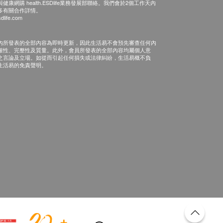
康網購 health.ESDlife業務發展部聯絡。我們會於2個工作天內
多有關合作詳情。
dlife.com
內所發表的全部內容為即時更新，因此生活易不會預先審查任何內
確性、完整性及質量。此外，會員所發表的全部內容均屬個人意
之言論及立場。如從而引起任何損失或法律糾紛，生活易概不負
生活易的免責聲明。