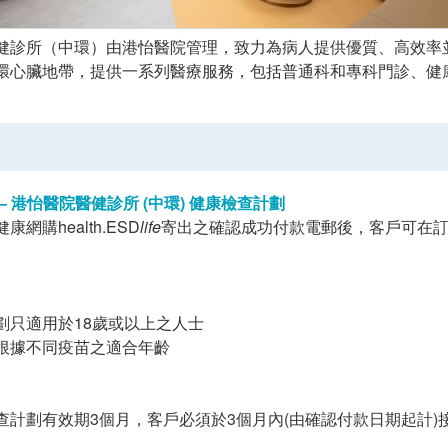
健診所（中環）由港怡醫院管理，致力為病人提供優質、高效率
環心臟地帶，提供一系列醫療服務，包括普通科和專科門診、健
– 港怡醫院醫健診所 (中環) 健康檢查計劃
網購health.ESD
life
寄出之確認成功付款電郵後，客戶可在訂單
劃只適用於18歲或以上之人士
根據不同疫苗之適合年齡
查計劃有效期3個月，客戶必須於3個月內(由確認付款日期起計)