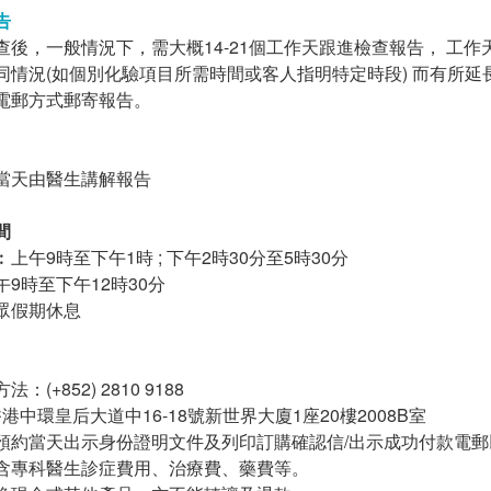
告
查後，一般情況下，需大概14-21個工作天跟進檢查報告， 工
同情況(如個別化驗項目所需時間或客人指明特定時段) 而有所
電郵方式郵寄報告。
當天由醫生講解報告
間
上午9時至下午1時 ; 下午2時30分至5時30分
9時至下午12時30分
眾假期休息
(+852) 2810 9188
香港中環皇后大道中16-18號新世界大廈1座20樓2008B室
預約當天出示身份證明文件及列印訂購確認信/出示成功付款電郵
含專科醫生診症費用、治療費、藥費等。