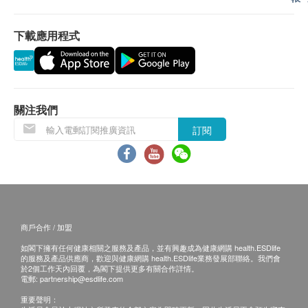
退換條款：
下載應用程式
當顧客收取已訂購之貨品時，有責任檢查貨品是否有損
毀情況，一經確認簽收，恕不接受退換。
退換產品必須包裝完整，如退換之產品有任何殘缺或過
期退回，供應商有權不受理。
如有其他損壞或遺漏查詢，顧客必須保留有效收據正
關注我們
本，並於送貨後3個工作天內按下列方式聯絡 Five 1
訂閱
Store 客戶服務部跟進。
電郵: 51storehk@gmail.com
查詢熱線: 2833 2889
商戶合作 / 加盟
如閣下擁有任何健康相關之服務及產品，並有興趣成為健康網購 health.ESDlife
的服務及產品供應商，歡迎與健康網購 health.ESDlife業務發展部聯絡。我們會
於2個工作天內回覆，為閣下提供更多有關合作詳情。
電郵:
partnership@esdlife.com
重要聲明：