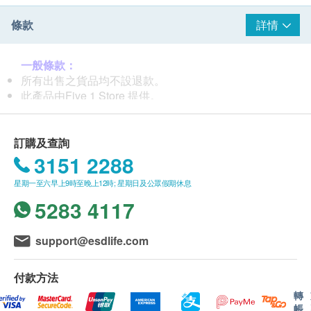
條款
詳情
一般條款：
所有出售之貨品均不設退款。
此產品由Five 1 Store 提供。
如有任何爭議，Five 1 Store 及健康網購health.ESDlife
保留最終決議權。
營業時間：星期一至星期日 12:00–21:30
訂購及查詢
3151 2288
送貨條款：
星期一至六早上9時至晚上12時; 星期日及公眾假期休息
購買
Five 1 Store
產品，可選擇本地送貨服務 或 於旺角
自取點自取 旺角山東街47-51號109號舖星際城市一樓
5283 4117
我們將於確定訂單後3-9個工作天內安排發貨。
不排除運送時間會因節日而有所影響。當八號烈風訊號
support@esdlife.com
懸掛或黑色暴雨警告生效時，送貨服務時間將會延遲。
所有訂單須視乎相關貨品的供應情況再作最後確認。倘
付款方法
若健康網購health.ESDlife未能提供任何訂單上的貨
品，健康網購health.ESDlife有權拒絕接受該訂單，並
轉
帳
且會於送貨前透過電話或電郵通知顧客再作安排。