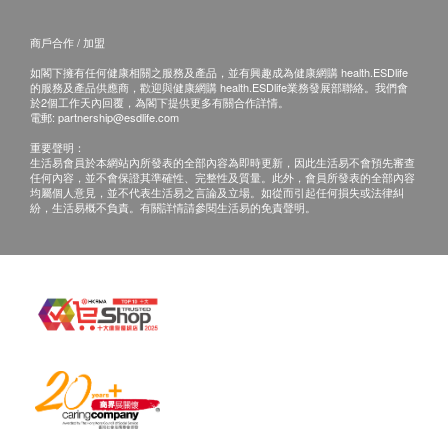
商戶合作 / 加盟
如閣下擁有任何健康相關之服務及產品，並有興趣成為健康網購 health.ESDlife
的服務及產品供應商，歡迎與健康網購 health.ESDlife業務發展部聯絡。我們會
於2個工作天內回覆，為閣下提供更多有關合作詳情。
電郵:
partnership@esdlife.com
重要聲明：
生活易會員於本網站內所發表的全部內容為即時更新，因此生活易不會預先審查
任何內容，並不會保證其準確性、完整性及質量。此外，會員所發表的全部內容
均屬個人意見，並不代表生活易之言論及立場。如從而引起任何損失或法律糾
紛，生活易概不負責。有關詳情請參閱生活易的免責聲明。