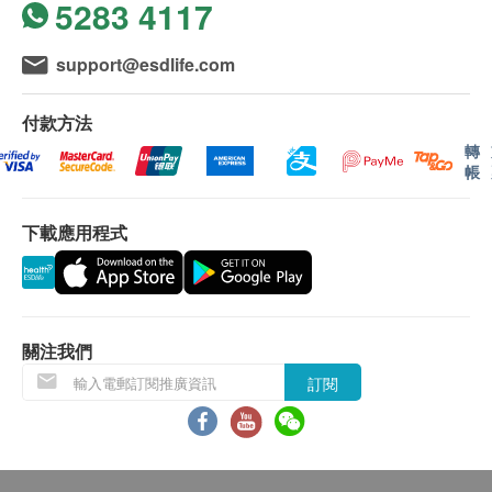
5283 4117
星期一至六 : 9:30a.m – 6:30p.m.
免責聲明：
星期日及公眾假期 : 休息
所有健康檢查/服務並非作為醫務診斷或治療用途。當閣
support@esdlife.com
下身體健康出現任何疾病徵兆時，應立即諮詢有認可資
格的醫生，作出診斷及治療。
本服務/產品由商戶提供。生活易【健康網購
付款方法
health.ESDlife】並沒有經營或提供本服務/產品。有關
轉
此服務/產品的錯漏或延誤，或因使用此服務/產品而引
帳
致的損失、損害、受傷或法律訴訟，健康網購
health.ESDlife概不負責。一切有關的索償或查詢，須
下載應用程式
向提供服務之體檢中心或商戶提出。
關注我們
訂閱