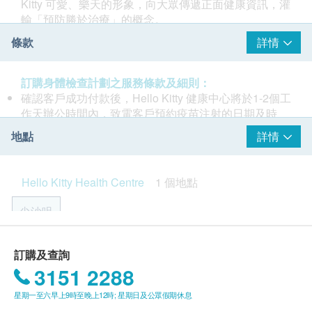
Kitty 可愛、樂天的形象，向大眾傳遞正面健康資訊，灌
輸「預防勝於治療」的概念。
Hello Kitty Health Centre全面照顧家庭健康! 除各種兒
條款
詳情
童疫苗，成人疫苗接種及健康檢測外服務亦提供一站式
過敏測試，過敏藥物治療、脫敏療程和基因測試服務。
此外本中心務求令大眾對常見疾病有進一步的了解及關
訂購身體檢查計劃之服務條款及細則：
注，本中心將定期與不同機構合作舉辦健康講座及參予
確認客戶成功付款後，Hello Kitty 健康中心將於1-2個工
大型展覽，以達致市民關注兒童健康的重要使命，為兒
作天辦公時間內，致電客戶預約疫苗注射的日期及時
童健康全面把關，陪伴兒童健康快樂地成長。
間。
地點
詳情
客戶必須於預約當天出示身份證明文件及列印訂購確認
信以確認身份。
本疫苗注射有效期為6個月，客戶必須於6個月內(由確
Hello Kitty Health Centre
1 個地點
認付款日期起計)接受有關注射，逾期作廢。
訂購一經確認，不設更改已訂購的計劃或疫苗，轉讓給
尖沙咀
第三者及／或退款。
有關疫苗接種均由合資格護士進行注射。
香港九龍尖沙咀東 麼地道62號永安廣場1樓108室
若經醫護人員評估後，客戶並不適合進行疫苗注射，將
訂購及查詢
需支付診症費用HKD300，餘下差額將會退回。
3151 2288
顯示地圖
如有爭議，Hello Kitty 健康中心保留最後決定權。
星期一至六早上9時至晚上12時; 星期日及公眾假期休息
所有疫苗注射計劃並非作為醫務診斷或治療用途。
服務時間: