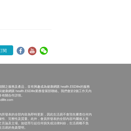
訂閱
之服務及產品，並有興趣成為健康網購 health.ESDlife的服務
康網購 health.ESDlife業務發展部聯絡。我們會於2個工作天內
多有關合作詳情。
dlife.com
內所發表的全部內容為即時更新，因此生活易不會預先審查任何內
確性、完整性及質量。此外，會員所發表的全部內容均屬個人意
之言論及立場。如從而引起任何損失或法律糾紛，生活易概不負
生活易的免責聲明。