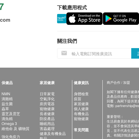
7
下載應用程式
.com
關注我們
保健品
家居健康
健康資訊
商戶合作 / 加盟
如閣下擁有任何健康相關
NMN
日常家電
身體檢查
及產品供應商，歡迎與健
滴雞精
空氣淨化
疫苗
回覆，為閣下提供更
益生菌
廚房電器
家居健康
電郵:
partnership@es
蟲草
寵物健康
個人健康
靈芝及雲芝
長者健康
有機食品
重要聲明：
滴魚精
防疫產品
寵物健康
生活易會員於本網站
Omega 3
睡眠用品
容，並不會保證其準
維他命 及 礦物質
害蟲處理
常見問題
見，並不代表生活易
健康及有機食品
責。有關詳情請參閱
強化免疫力
飲品