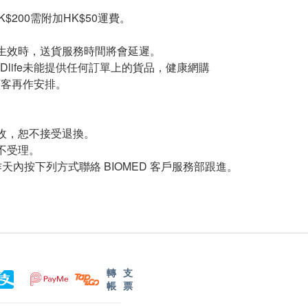
$200需附加HK$50運費。
生效時，送貨服務時間將會延遲。
Dlife未能提供任何訂單上的貨品，健康網購
知顧客再作安排。
收，恕不接受退換。
不受理。
內按下列方式聯絡 BIOMED 客戶服務部跟進。
轉
支
帳
票