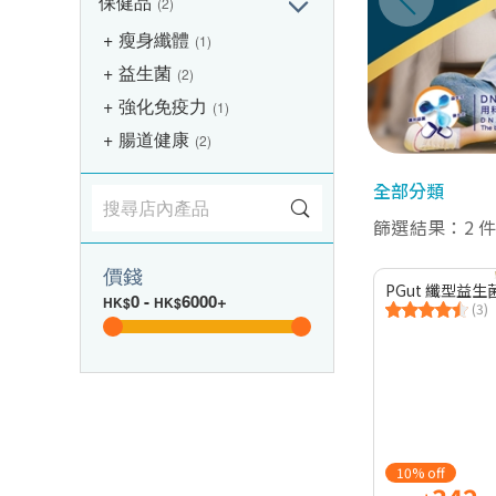
保健品
(2)
瘦身纖體
(1)
益生菌
(2)
強化免疫力
(1)
腸道健康
(2)
全部分類
篩選結果：2 
價錢
PGut 纖型益生菌
0
-
6000+
HK$
HK$
(3)
10% off