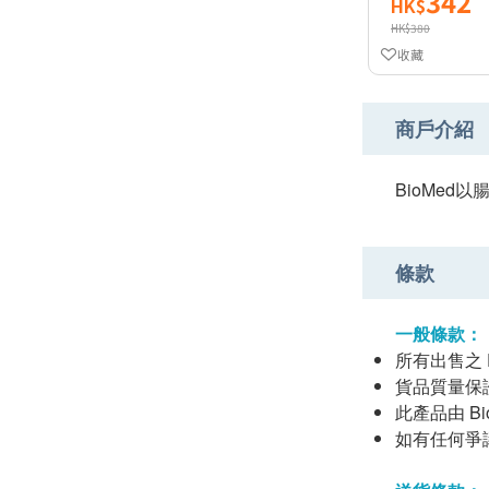
342
HK$
HK$380
收藏
商戶介紹
BioMe
條款
一般條款：
所有出售之 
貨品質量保
此產品由 BioM
如有任何爭議，B