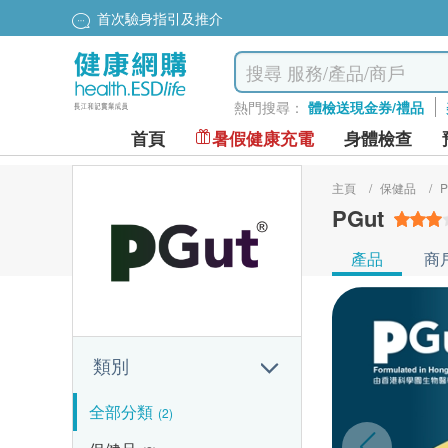
首次驗身指引及推介
熱門搜尋：
體檢送現金券/禮品
首頁
暑假健康充電
身體檢查
主頁
/
保健品
/
P
PGut
產品
商
類別
全部分類
(2)