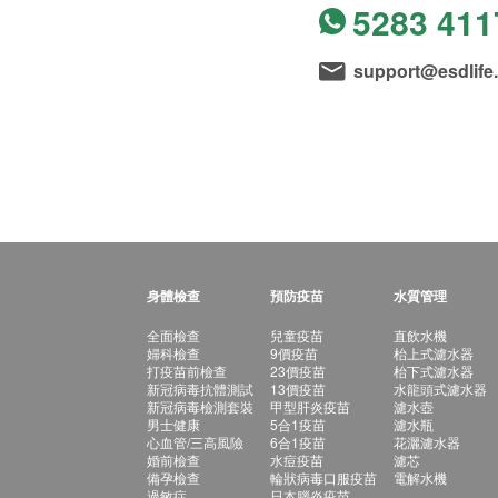
5283 411
support@esdlife
身體檢查
預防疫苗
水質管理
全面檢查
兒童疫苗
直飲水機
婦科檢查
9價疫苗
枱上式濾水器
打疫苗前檢查
23價疫苗
枱下式濾水器
新冠病毒抗體測試
13價疫苗
水龍頭式濾水器
新冠病毒檢測套裝
甲型肝炎疫苗
濾水壺
男士健康
5合1疫苗
濾水瓶
心血管/三高風險
6合1疫苗
花灑濾水器
婚前檢查
水痘疫苗
濾芯
備孕檢查
輪狀病毒口服疫苗
電解水機
過敏症
日本腦炎疫苗