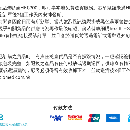
t 產品總額滿HK$200，即可享本地免費送貨服務。賬單總額未滿HK
定訂單後3個工作天內安排發貨。
時間會因節日而有所影響。當八號烈風訊號懸掛或黑色暴雨警告
乎相關貨品的供應情況再作最後確認。倘若健康網購health.ES
.ESDlife有權拒絕接受該訂單，並且會於送貨前透過電話或電郵通
已訂購之貨品時，有責任檢查貨品是否有損毀情況，一經確認簽
須包裝完整，如退換之產品有任何殘缺或過期退回，供應商有權
壞或遺漏查詢，顧客必須保留有效收據正本，並於送貨後3個工作天
biomed.com.hk
付款方法
8
星期日及公眾假期休息