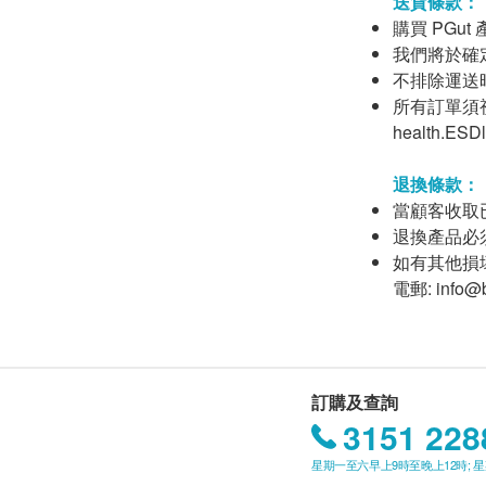
送貨條款：
購買 PGu
我們將於確
不排除運送
所有訂單須視
health
退換條款：
當顧客收取
退換產品必
如有其他損
電郵:
info@
訂購及查詢
3151 228
星期一至六早上9時至晚上12時; 