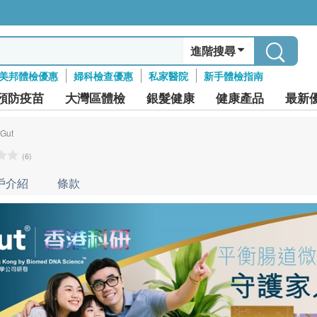
進階搜尋
美邦體檢優惠
婦科檢查優惠
私家醫院
新手體檢指南
預防疫苗
大灣區體檢
銀髮健康
健康產品
最新
Gut
(6)
戶介紹
條款