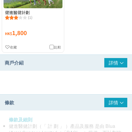
健進醫健計劃
(1)
1,800
HK$
收藏
比較
商戶介紹
詳情
條款
詳情
條款及細則
健進醫健計劃（「 計 劃 」 ）產品及服務 是由 Blua