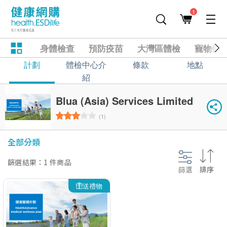
1
身體檢查
預防疫苗
大灣區體檢
寵物健
計劃
體檢中心介
條款
地點
紹
Blua (Asia) Services Limited
(1)
全部分類
篩選結果：1 件商品
篩選
排序
送禮物