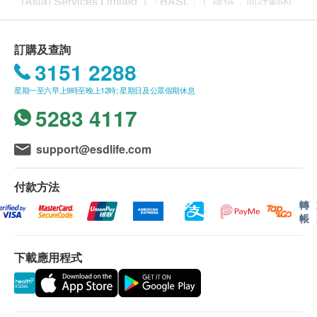
(Asia) Services Limited（「BASL」）提供，而計劃的
醫療服務均由指定醫療服務供應者（「服務供應者」）
提供。
以下條款及細則列出了管理本計劃的規則（「條款及細
訂購及查詢
則」）。本條款及細則中所提及的「BASL」、「我
3151 2288
們」或「我們的」是指 Blua (Asia) Services Limited 。
星期一至六早上9時至晚上12時; 星期日及公眾假期休息
參加資格
5283 4117
3. 如欲訂購計劃，你必須符合以下條件：
3.1. 必須持有以下其中一項有效身份證明文件：香港永
support@esdlife.com
久性居民身份證、往來港澳通行證或護照;及
3.2. 年滿一歲或以上(未滿十八歲人士由監護人代為申
付款方法
請)。
4. 你在任何指定診所使用計劃內的服務時必須出示你的
轉
帳
身份證明文件及計劃的電子通行證。如你未能提供上述
任何所需文件，服務供應者有權拒絕或根據其適用價格
收取費用。
下載應用程式
5.「指定診所」是指計劃的服務供應者診所。服務供應
者可自行決定不時修改及/或修訂該服務供應者/診所列
表而不作任何通知。BASL 恕不作出保證及不會就服務
未能使用而承擔責任。