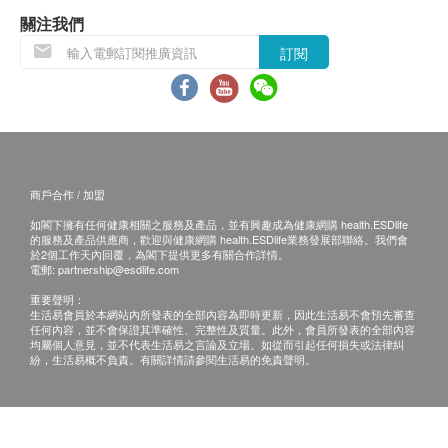
6. 如需接受專科門診診症、中醫診症、物理治療、診斷
關注我們
影像、化驗檢查及疫苗接種服務，請提前向有關服務供
訂閱
應者預約。
7. 計劃之有效期為發出日起計 1 年。任何未使用之服務
次數將於到期後作廢。
8. 如你未有續購計劃，你的計劃將於到期後自動終止。
9. 計劃僅供合資格人士個人使用，不得交換、轉讓、更
換、作價銷售、送贈或轉售予他人，亦不得兌換為現金
或其他替代品。
商戶合作 / 加盟
10.計劃不可與服務供應者不時提供的優惠同時使用。
如閣下擁有任何健康相關之服務及產品，並有興趣成為健康網購 health.ESDlife
11.購買後恕不接受取消或退款。
的服務及產品供應商，歡迎與健康網購 health.ESDlife業務發展部聯絡。我們會
於2個工作天內回覆，為閣下提供更多有關合作詳情。
電郵:
partnership@esdlife.com
一般條款
12. 參加計劃即代表你接受及了解此等條款及細則。
重要聲明：
生活易會員於本網站內所發表的全部內容為即時更新，因此生活易不會預先審查
13. 於指定服務供應者的診所使用任何服務均須受指定
任何內容，並不會保證其準確性、完整性及質量。此外，會員所發表的全部內容
診所的附加條款及細則約束。
均屬個人意見，並不代表生活易之言論及立場。如從而引起任何損失或法律糾
紛，生活易概不負責。有關詳情請參閱生活易的免責聲明。
14. 專科門診診症（皮膚科、家庭醫學科、婦科、眼
科、骨科、耳鼻喉科、小兒外科及兒科除外）、物理治
療、診斷影像及化驗須獲註冊西醫轉介，轉介信的有效
期為轉介信發出日起 90 日內。