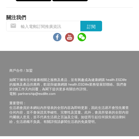
關注我們
訂閱
商戶合作 / 加盟
如閣下擁有任何健康相關之服務及產品，並有興趣成為健康網購 health.ESDlife
的服務及產品供應商，歡迎與健康網購 health.ESDlife業務發展部聯絡。我們會
於2個工作天內回覆，為閣下提供更多有關合作詳情。
電郵:
partnership@esdlife.com
重要聲明：
生活易會員於本網站內所發表的全部內容為即時更新，因此生活易不會預先審查
任何內容，並不會保證其準確性、完整性及質量。此外，會員所發表的全部內容
均屬個人意見，並不代表生活易之言論及立場。如從而引起任何損失或法律糾
紛，生活易概不負責。有關詳情請參閱生活易的免責聲明。