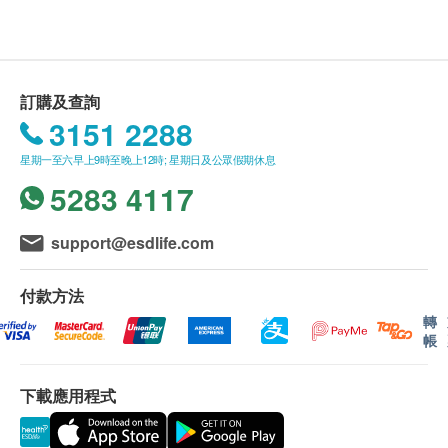
購買 泰山企業貿易公司 產品總額滿HK$500，即可享本
地免費送貨服務。賬單總額未滿HK$500需附加HK$30
運費。
我們將於確定訂單後1-3個工作天內安排發貨。
不排除運送時間會因節日而有所影響。當八號烈風訊號
訂購及查詢
懸掛或黑色暴雨警告生效時，送貨服務時間將會延遲。
3151 2288
所有訂單須視乎相關貨品的供應情況再作最後確認。倘
星期一至六早上9時至晚上12時; 星期日及公眾假期休息
若健康網購health.ESDlife未能提供任何訂單上的貨
品，健康網購health.ESDlife有權拒絕接受該訂單，並
5283 4117
且會於送貨前透過電話或電郵通知顧客再作安排。
support@esdlife.com
退換條款：
當顧客收取已訂購之貨品時，有責任檢查貨品是否有損
付款方法
毀情況，一經確認簽收，恕不接受退換。
退換產品必須包裝完整，如退換之產品有任何殘缺或過
轉
期退回，供應商有權不受理。
帳
如有其他損壞或遺漏查詢，顧客必須保留有效收據正
本，並於送貨後3個工作天內按下列方式聯絡 泰山企業
下載應用程式
貿易公司 客戶服務部跟進。
電郵: info@taisan.com