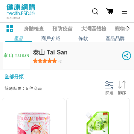
身體檢查
預防疫苗
大灣區體檢
寵物健
產品
商戶介紹
條款
產品品牌
泰山 Tai San
(8)
全部分類
篩選結果：6 件商品
篩選
排序