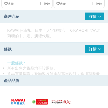
收藏
比較
收藏
比較
商戶介紹
詳情
KAWAI肝油丸、日本「人字牌救心」及KARORI卡宜甜
菊糖的中、港、澳總代理。
條款
詳情
一般條款：
所有出售之貨品均不設退款。
貨品質量保證，於顧客收到產品當日起計，食用期應最
少有12個月或以上。
產品品牌
此產品由 泰山企業貿易公司 提供。
如有任何爭議，泰山企業貿易公司 及 健康網購
health.ESDlife保留最終決議權。
送貨條款：