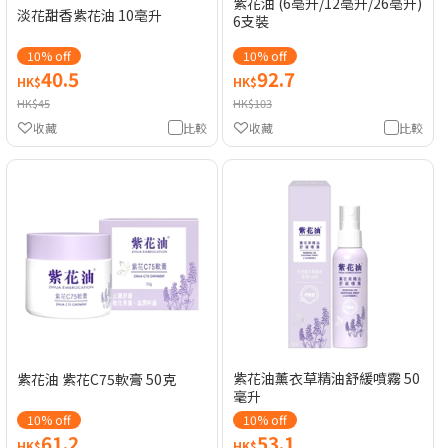
紫花油 (6亳升/12亳升/26亳升)
淡花甜香紫花油 10亳升
6支裝
10% off
10% off
40.5
92.7
HK$
HK$
HK$45
HK$103
收藏
比較
收藏
比較
紫花油薰衣草精油舒緩噴霧 50
紫花油 紫花C75軟膏 50克
毫升
10% off
10% off
61.2
53.1
HK$
HK$