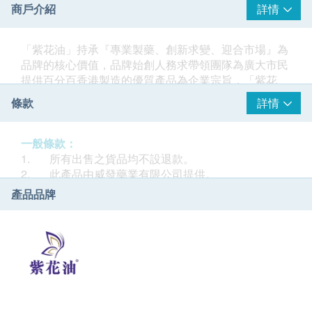
商戶介紹
詳情
「紫花油」持承『專業製藥、創新求變、迎合市場』為
品牌的核心價值，品牌始創人務求帶領團隊為廣大市民
提供百分百香港製造的優質產品為企業宗旨，「紫花
油」系列產品均獲得中成藥註冊認證，產品功效備受肯
條款
詳情
定。
品牌多年來以大膽創新的思維及不同的市場推廣策略成
一般條款：
功吸納一眾年輕消費群，成功顛覆大眾對傳統藥油慣性
1. 所有出售之貨品均不設退款。
觀念，擺脫傳統藥油被套上「難聞、刺鼻、老土、婆仔
2. 此產品由威發藥業有限公司提供。
油」等標籤。
3. 如有任何爭議，威發藥業有限公司及健康網購
產品品牌
health.ESDlife保留最終決議權。
2019年品牌繼續突破革新，創新求變，用了多年時間精
心研製出全新三款花香味藥油「紫花油」，將不同種類
送貨條款：
花香味精油加入藥油中，以更具時尚風格的樽身外型，
1. 每張訂單購買古寶, 紐美, 澳洲淨痘, 佳力, 紫花油,
滿足不同消費群的需求，同時將「原創花香藥油概念」
調理個等品牌產品總額滿HK$300，即可享香港本地免
推介給大眾，為整個傳統藥油行業帶來新衝擊，成就獨
費送貨服務（不包括需入倉等附加費）。每張訂單賬單
特革新的品牌。
總額未滿HK$300需附加HK$30運費。(該費用並不包括
任何運輸附加費)。