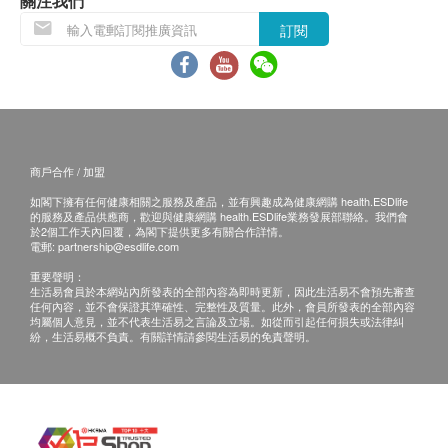
關注我們
據正本，並於送貨後3個工作天內按下列方式聯絡健康
訂閱
網購health.ESDlife客戶服務部跟進。
電郵: support@esdlife.com / 健康網購health.ESDlife客
服熱線: (852) 3151-2288
商戶合作 / 加盟
如閣下擁有任何健康相關之服務及產品，並有興趣成為健康網購 health.ESDlife
的服務及產品供應商，歡迎與健康網購 health.ESDlife業務發展部聯絡。我們會
於2個工作天內回覆，為閣下提供更多有關合作詳情。
電郵:
partnership@esdlife.com
重要聲明：
生活易會員於本網站內所發表的全部內容為即時更新，因此生活易不會預先審查
任何內容，並不會保證其準確性、完整性及質量。此外，會員所發表的全部內容
均屬個人意見，並不代表生活易之言論及立場。如從而引起任何損失或法律糾
紛，生活易概不負責。有關詳情請參閱生活易的免責聲明。