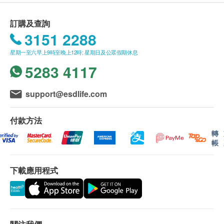
2. 我們將於確定訂單後3-5個工作天內安排發貨。
3. 不排除運送時間會因節日而有所影響。當八號烈
訂購及查詢
風訊號懸掛或黑色暴雨警告生效時，送貨服務時間將會
3151 2288
延遲。
星期一至六早上9時至晚上12時; 星期日及公眾假期休息
4. 所有訂單須視乎相關貨品的供應情況再作最後確
認。倘若健康網購health.ESDlife未能提供任何訂單上
5283 4117
的貨品，健康網購health.ESDlife有權拒絕接受該訂
單，並且會於送貨前透過電話或電郵通知顧客再作安
support@esdlife.com
排。
付款方法
保證：
1. 貨品質量保證，於顧客收到產品當日起計，食用
轉
期應最少有6個月或以上。
帳
退換條款：
下載應用程式
1. 當顧客收取已訂購之貨品時，有責任檢查貨品是
否有損毀情況，一經確認簽收，恕不接受退換。
2. 退換產品必須包裝完整，如退換之產品有任何殘
缺或過期退回，供應商有權不受理。
3. 如有其他損壞或遺漏查詢，顧客必須保留有效收