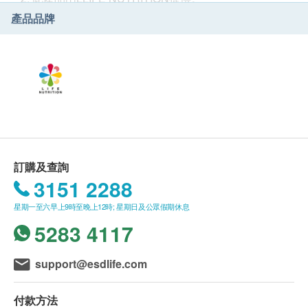
物的營養價值，卻都不如我們想像中般豐富。
3. 如有任何爭議，LIFE NUTRITION及健康網購
產品品牌
health.ESDlife保留最終決議權。
由於過度耕種，土壤中的主要養分正逐漸流失，令我們
日常接觸到的許多蔬果，已經失去了一定程度的營養價
送貨
值。我們在飲食中攝取的養分，往往不能充份滿足身
1. 購買
LIFE NUTRITION
產品總額滿HK$300，即可享
體，以達至健康與快樂的最高標準。
香港本地免費送貨服務，賬單總額未滿 HK$300需附加
HK$50運費。
我們的宗旨正是要針對這一點，透過最先進的科學研
2. 我們將於確定訂單後3 - 5個工作天內安排發貨。
究，為您帶來最優質的營養補充食品，令您可以活出完
3. 不排除運送時間會因節日而有所影響。當八號烈風訊
美一面，享受最健康和快樂的人生。
號懸掛或黑色暴雨警告生效時，送貨服務時間將會延
遲。
訂購及查詢
<源自天然。活出完美>
4. 所有訂單須視乎相關貨品的供應情況再作最後確認。
3151 2288
是的，您可以透過不同方法和保健品攝取營養，補充身
倘若健康網購health.ESDlife未能提供任何訂單上的貨
體需要的維他命和礦物質等重要元素，令身體保持最佳
星期一至六早上9時至晚上12時; 星期日及公眾假期休息
品，健康網購health.ESDlife有權拒絕接受該訂單，並
狀態。但您知道嗎？想獲得最佳的吸收效果，天然輔助
且會於送貨前透過電話或電郵通知顧客再作安排。
5283 4117
因子是不可或缺的要素。有了它，您的身體系統才能夠
保證
吸收補充品提供的營養，而唯獨在天然食物中，才能找
1. 貨品質量保證，於顧客收到產品當日起計，食用期應
support@esdlife.com
到天然輔助因子。
最少有6個月或以上。
換貨條款
很多人工合成營養補充品，看似集齊了您所需要的配
付款方法
1. 當顧客收取已訂購之貨品時，有責任檢查貨品是否有