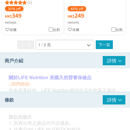
(1)
30% off
48% off
349
249
HK$
HK$
HK$498
HK$478
收藏
比較
收藏
比較
上一頁
下一頁
商戶介紹
詳情
關於LIFE Nutrition 美國天然營養保健品
<我們相信>
生命是美好的。LIFE Nutrition相信生活中的真正喜悅，
是源於大自然送給我們的禮物：新鮮的空氣、舒暢的運
條款
詳情
動、清澈的水源、優質的營養。
不過，在緊湊的都市節奏裡，填滿生活的大多是快餐、
條款和條件
宵夜、外賣，與日常生活中大大小小的壓力，令我們不
1. 所有出售之貨品均不設退款。
能好好吸收優質的營養、活出最完美的自己。大部份食
2. 此產品由LLIFE NUTRITION提供。