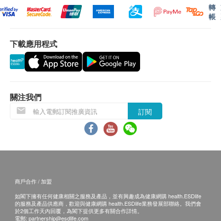
方，當中欠缺了幫助營養吸收的天然輔助因子，服食後
損毀情況，一經確認，恕不接受退換。
轉
身體系統不能自然吸收養分，令人工合成補充品的效用
2. 退換產品必須包裝完整，如退換之產品有任何殘缺或
帳
大打折扣，或甚至完全沒有作用。
過期退回，供應商有權不受理。
3. 如有其他損壞或遺漏查詢，顧客必須保留有效收據正
下載應用程式
相反，LIFE Nutrition創製的營養產品，全部源於天然食
本，並於送貨後3個工作天內按下列方式聯絡健康網購
品，包括蘊含豐富輔助因子的魚油、鮮果、莓果、蔬菜
health.ESDlife客戶服務部跟進。電郵:
與香料。不但容易被身體吸收和利用，亦不會對腸胃造
support@esdlife.com / 健康網購health.ESDlife客服熱
成負擔，猶如吸取天然食品中的養分般自然流暢。箇中
線: (852) 3151-2288
有什麼奧妙？皆因LIFE Nutrition的營養產品和日常食物
關注我們
一樣都是源於大自然！
訂閱
<品質保證>
為保存源自天然的最佳營養，我們的產品均：
。不含基因改造成分
。不含麩質
。不含人造香料
。不含人工添加劑
商戶合作 / 加盟
如閣下擁有任何健康相關之服務及產品，並有興趣成為健康網購 health.ESDlife
的服務及產品供應商，歡迎與健康網購 health.ESDlife業務發展部聯絡。我們會
於2個工作天內回覆，為閣下提供更多有關合作詳情。
電郵:
partnership@esdlife.com